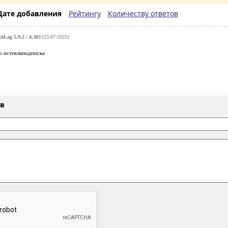
Дате добавления
Рейтингу
Количеству ответов
itLag 5.9.2 / 4.303
[23-07-2025]
о истеклаподписка
ыв