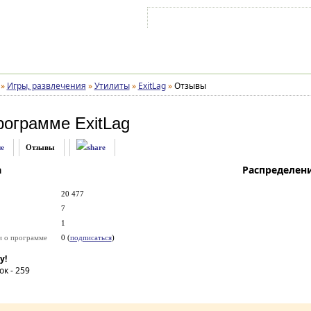
Войти на аккаунт
Зарегистрироваться
»
Игры, развлечения
»
Утилиты
»
ExitLag
»
Отзывы
рограмме
ExitLag
е
Отзывы
а
Распределен
20 477
7
1
и о программе
0 (
подписаться
)
у!
ок -
259