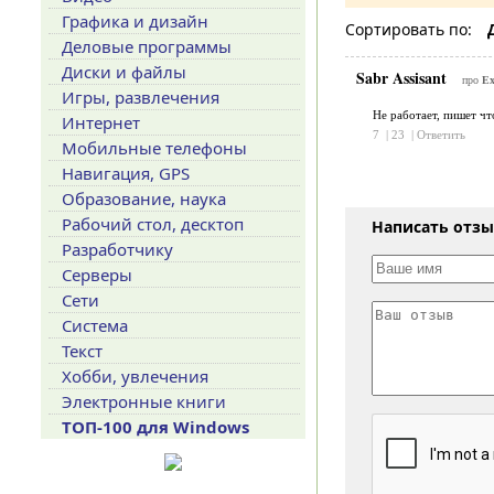
Графика и дизайн
Сортировать по:
Деловые программы
Диски и файлы
Sabr Assisant
про
Ex
Игры, развлечения
Не работает, пишет чт
Интернет
7
|
23
|
Ответить
Мобильные телефоны
Навигация, GPS
Образование, наука
Рабочий стол, десктоп
Написать отз
Разработчику
Серверы
Сети
Система
Текст
Хобби, увлечения
Электронные книги
ТОП-100 для Windows