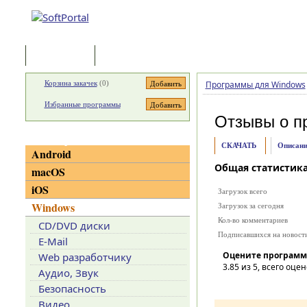
Программы
Статьи
Корзина закачек
(
0
)
Программы для Windows
Избранные программы
Отзывы о п
Категории
СКАЧАТЬ
Описани
Android
Общая статистик
macOS
iOS
Загрузок всего
Windows
Загрузок за сегодня
Кол-во комментариев
CD/DVD диски
Подписавшихся на новост
E-Mail
Оцените программ
Web разработчику
3.85
из 5, всего оцен
Аудио, Звук
Безопасность
Видео