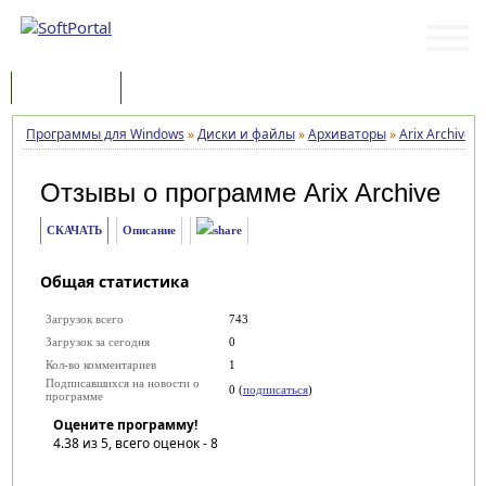
Программы
Статьи
Программы для Windows
»
Диски и файлы
»
Архиваторы
»
Arix Archive
»
Отзывы о программе
Arix Archive
СКАЧАТЬ
Описание
Общая статистика
Загрузок всего
743
Загрузок за сегодня
0
Кол-во комментариев
1
Подписавшихся на новости о
0 (
подписаться
)
программе
Оцените программу!
4.38
из 5, всего оценок -
8