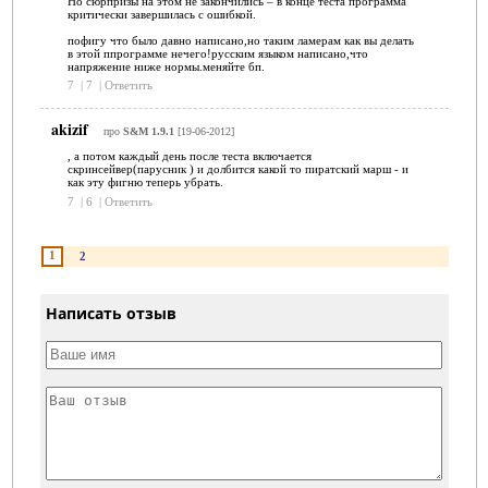
Но сюрпризы на этом не закончились – в конце теста программа
критически завершилась с ошибкой.
пофигу что было давно написано,но таким ламерам как вы делать
в этой ппрограмме нечего!русским языком написано,что
напряжение ниже нормы.меняйте бп.
7
|
7
|
Ответить
akizif
про
S&M 1.9.1
[19-06-2012]
, а потом каждый день после теста включается
скринсейвер(парусник ) и долбится какой то пиратский марш - и
как эту фигню теперь убрать.
7
|
6
|
Ответить
1
2
Написать отзыв