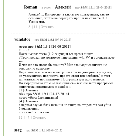
Roman
Алексей
в ответ
про
S&M 1.9.1
[18-04-2018]
Алексей ::: Интересно, а как ты ею пользуешься, как-то
особенно, чтобы не перегреть проц и не спалить БП?
Умник мля.
8
|
14
|
Ответить
windstor
про
S&M 1.9.1
[07-04-2015]
Argus про S&M 1.9.1 [26-06-2011]
Отстой!
После начала теста (1-2 секунды) все время пишет
\"Тест прерван по контролю напряжения +4...V\" и останавливает
тест.
И что же это могло бы значить? Мне эта надпись ничего не
говорит по существу.
Перетыкал все галочки в настройках теста (которые, к тому же,
не удосужились подписать. просто стоят как чекбоксы) и тест
запустился по нормальному. Программа для экстрасенсов.
Но сюрпризы на этом не закончились – в конце теста программа
критически завершилась с ошибкой.
| 1 | Ответить
Alex про S&M 1.9.1 [24-12-2014]
прога убила блок питания!
| 4 | Ответить
в первом случае блок питания не тянет, во втором ты сам убил
блок питания.
прога на 5 с плюсом
12
|
47
|
Ответить
serg
про
S&M 1.9.1
[03-04-2015]