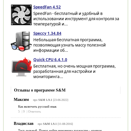
SpeedFan 4.52
SpeedFan - бесплатный и удобный в
использовании инструмент для контроля за
температурой и...
Speccy 1.34.84
Небольшая бесплатная программа,
позволяющая узнать массу полезной
информации об...
Quick CPU 6.4.1.0
Бесплатная, но очень мощная программа,
разработанная для настройки и
мониторинга...
Отзывы о программе S&M
Максим
про
S&M 1.9.1
[23-06-2022]
Как включить русский язык
5
|
9
|
Ответить
Владислав
про
S&M 1.9.1
[11-08-2016]
Тест дельный. Помог найти виновника торжества - кривую