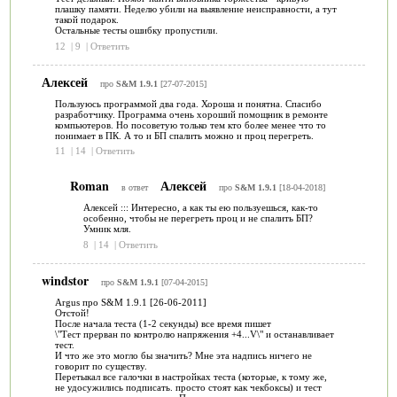
плашку памяти. Неделю убили на выявление неисправности, а тут
такой подарок.
Остальные тесты ошибку пропустили.
12
|
9
|
Ответить
Алексей
про
S&M 1.9.1
[27-07-2015]
Пользуюсь программой два года. Хороша и понятна. Спасибо
разработчику. Программа очень хороший помощник в ремонте
компьютеров. Но посоветую только тем кто более менее что то
понимает в ПК. А то и БП спалить можно и проц перегреть.
11
|
14
|
Ответить
Roman
Алексей
в ответ
про
S&M 1.9.1
[18-04-2018]
Алексей ::: Интересно, а как ты ею пользуешься, как-то
особенно, чтобы не перегреть проц и не спалить БП?
Умник мля.
8
|
14
|
Ответить
windstor
про
S&M 1.9.1
[07-04-2015]
Argus про S&M 1.9.1 [26-06-2011]
Отстой!
После начала теста (1-2 секунды) все время пишет
\"Тест прерван по контролю напряжения +4...V\" и останавливает
тест.
И что же это могло бы значить? Мне эта надпись ничего не
говорит по существу.
Перетыкал все галочки в настройках теста (которые, к тому же,
не удосужились подписать. просто стоят как чекбоксы) и тест