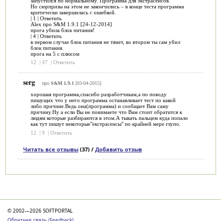
запустился по нормальному. Программа для экстрасенсов.
Но сюрпризы на этом не закончились – в конце теста программа
критически завершилась с ошибкой.
| 1 | Ответить
Alex про S&M 1.9.1 [24-12-2014]
прога убила блок питания!
| 4 | Ответить
в первом случае блок питания не тянет, во втором ты сам убил
блок питания.
прога на 5 с плюсом
12
|
47
|
Ответить
serg
про
S&M 1.9.1
[03-04-2015]
хорошая программа,спасибо разработчикам,а по поводу
пишущих что у него программа останавливает тест по какой
либо причине.Ведь она(программа) и сообщает Вам саму
причину.Ну а если Вы не понимаете что Вам стоит обратится к
людям которые разбираются в этом.А тыкать пальцем куда попало
как тут пишут некоторые"екстрасенсы" по крайней мере глупо.
12
|
9
|
Ответить
Читать все отзывы
(37) /
Добавить отзыв
Категории
© 2002—2026 SOFTPORTAL
Обратная связь (Feedback)