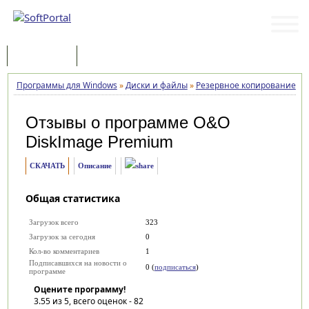
Программы
Статьи
Программы для Windows
»
Диски и файлы
»
Резервное копирование
»
O
Отзывы о программе
O&O
DiskImage Premium
СКАЧАТЬ
Описание
Общая статистика
Загрузок всего
323
Загрузок за сегодня
0
Кол-во комментариев
1
Подписавшихся на новости о
0 (
подписаться
)
программе
Оцените программу!
3.55
из 5, всего оценок -
82