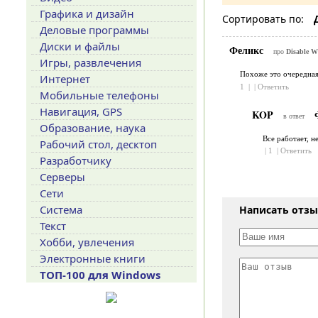
Графика и дизайн
Сортировать по:
Деловые программы
Диски и файлы
Феликс
про
Disable W
Игры, развлечения
Похоже это очередная 
Интернет
1
|
|
Ответить
Мобильные телефоны
Навигация, GPS
KOP
Ф
в ответ
Образование, наука
Все работает, н
Рабочий стол, десктоп
|
1
|
Ответить
Разработчику
Серверы
Сети
Система
Написать отз
Текст
Хобби, увлечения
Электронные книги
ТОП-100 для Windows