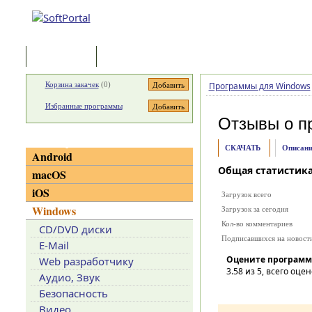
Программы
Статьи
Корзина закачек
(
0
)
Программы для Windows
Избранные программы
Отзывы о п
Категории
СКАЧАТЬ
Описани
Android
Общая статистик
macOS
iOS
Загрузок всего
Windows
Загрузок за сегодня
Кол-во комментариев
CD/DVD диски
Подписавшихся на новост
E-Mail
Оцените программ
Web разработчику
3.58
из 5, всего оцен
Аудио, Звук
Безопасность
Видео