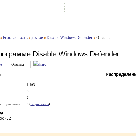
Войти на аккаунт
Зарегистрироваться
»
Безопасность
»
другое
»
Disable Windows Defender
»
Отзывы
рограмме
Disable Windows Defender
е
Отзывы
а
Распределен
1 493
3
2
и о программе
3 (
подписаться
)
у!
ок -
72