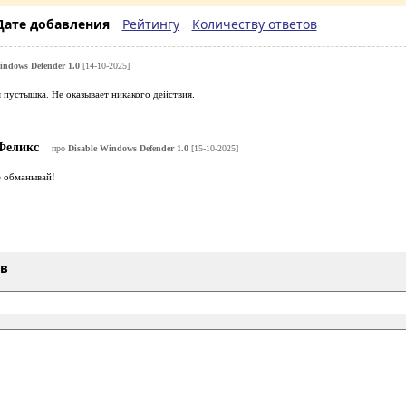
Дате добавления
Рейтингу
Количеству ответов
indows Defender 1.0
[14-10-2025]
пустышка. Не оказывает никакого действия.
еликс
про
Disable Windows Defender 1.0
[15-10-2025]
е обманывай!
ыв