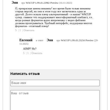
Энн
про
WACUP 1.99.41.22982 Preview
[16-11-2025]
О, прекрасная замена винампу! все время были только винампы
старых версий, но они в этом году все заглючились одна за
другой. Долго искала плеер альтернативный - и нашла! WACUP
супер. главное что поддерживает многоформатный плейлист, т.е.
когда разных форматов аудио вперемешку с видео файлами
должны проигрываться. Удобный интерфейс, поддержка многих
форматов - отличный плеер!
5
|
1
|
Ответить
Евгений
Энн
в ответ
про
WACUP 1.99.43.23234 Preview
[29-
11-2025]
AIMP? Не?
5
|
1
|
Ответить
Написать отзыв