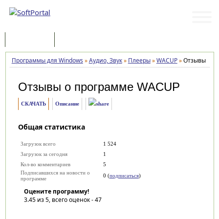
Программы
Статьи
Программы для Windows
»
Аудио, Звук
»
Плееры
»
WACUP
»
Отзывы
Отзывы о программе
WACUP
СКАЧАТЬ
Описание
Общая статистика
Загрузок всего
1 524
Загрузок за сегодня
1
Кол-во комментариев
5
Подписавшихся на новости о
0 (
подписаться
)
программе
Оцените программу!
3.45
из 5, всего оценок -
47