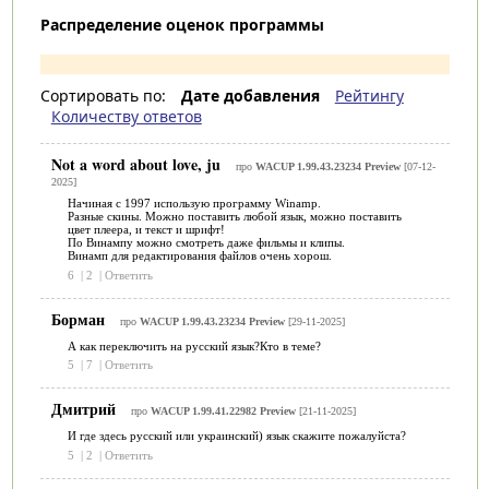
Распределение оценок программы
Сортировать по:
Дате добавления
Рейтингу
Количеству ответов
Not a word about love, ju
про
WACUP 1.99.43.23234 Preview
[07-12-
2025]
Начиная с 1997 использую программу Winamp.
Разные скины. Можно поставить любой язык, можно поставить
цвет плеера, и текст и шрифт!
По Винампу можно смотреть даже фильмы и клипы.
Винамп для редактирования файлов очень хорош.
6
|
2
|
Ответить
Борман
про
WACUP 1.99.43.23234 Preview
[29-11-2025]
А как переключить на русский язык?Кто в теме?
5
|
7
|
Ответить
Дмитрий
про
WACUP 1.99.41.22982 Preview
[21-11-2025]
И где здесь русский или украинский) язык скажите пожалуйста?
5
|
2
|
Ответить