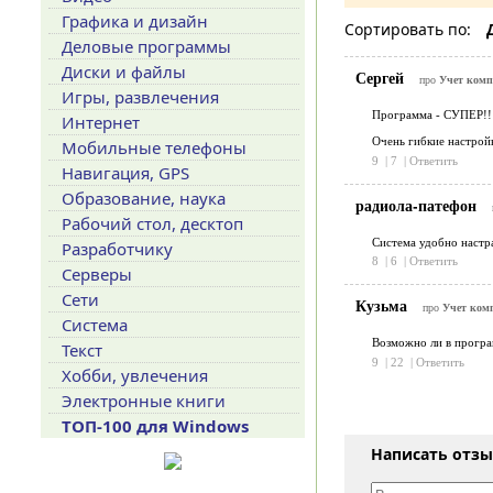
Графика и дизайн
Сортировать по:
Деловые программы
Диски и файлы
Сергей
про
Учет комп
Игры, развлечения
Программа - СУПЕР!!
Интернет
Очень гибкие настройк
Мобильные телефоны
9
|
7
|
Ответить
Навигация, GPS
Образование, наука
радиола-патефон
Рабочий стол, десктоп
Система удобно настр
Разработчику
8
|
6
|
Ответить
Серверы
Сети
Кузьма
про
Учет комп
Система
Возможно ли в програ
Текст
9
|
22
|
Ответить
Хобби, увлечения
Электронные книги
ТОП-100 для Windows
Написать отз