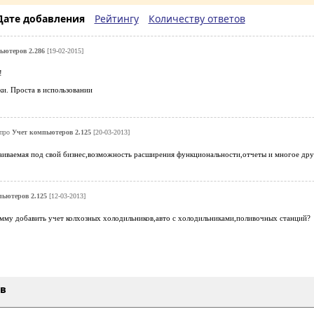
Дате добавления
Рейтингу
Количеству ответов
ьютеров 2.286
[19-02-2015]
!
и. Проста в использовании
про
Учет компьютеров 2.125
[20-03-2013]
аиваемая под свой бизнес,возможность расширения функциональности,отчеты и многое дру
ьютеров 2.125
[12-03-2013]
мму добавить учет колхозных холодильников,авто с холодильниками,поливочных станций?
ыв