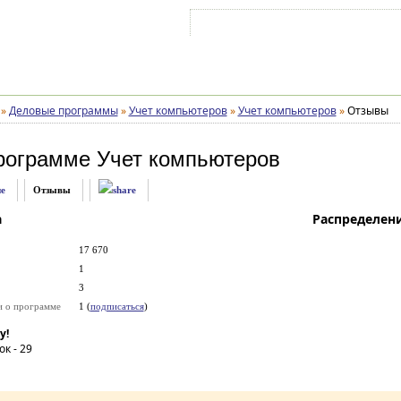
Войти на аккаунт
Зарегистрироваться
»
Деловые программы
»
Учет компьютеров
»
Учет компьютеров
»
Отзывы
рограмме
Учет компьютеров
е
Отзывы
а
Распределен
17 670
1
3
и о программе
1 (
подписаться
)
у!
ок -
29