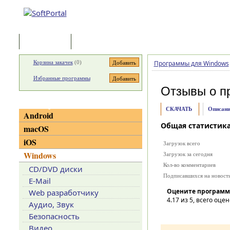
Программы
Статьи
Корзина закачек
(
0
)
Программы для Windows
Избранные программы
Отзывы о п
Категории
СКАЧАТЬ
Описани
Android
Общая статистик
macOS
iOS
Загрузок всего
Windows
Загрузок за сегодня
Кол-во комментариев
CD/DVD диски
Подписавшихся на новост
E-Mail
Оцените программ
Web разработчику
4.17
из 5, всего оцен
Аудио, Звук
Безопасность
Видео