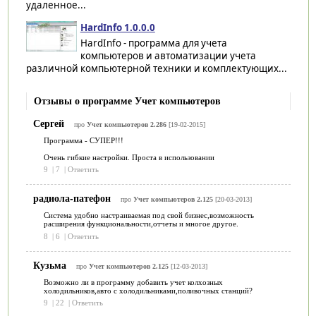
удаленное...
HardInfo 1.0.0.0
HardInfo - программа для учета
компьютеров и автоматизации учета
различной компьютерной техники и комплектующих...
Отзывы о программе Учет компьютеров
Сергей
про
Учет компьютеров 2.286
[19-02-2015]
Программа - СУПЕР!!!
Очень гибкие настройки. Проста в использовании
9
|
7
|
Ответить
радиола-патефон
про
Учет компьютеров 2.125
[20-03-2013]
Система удобно настраиваемая под свой бизнес,возможность
расширения функциональности,отчеты и многое другое.
8
|
6
|
Ответить
Кузьма
про
Учет компьютеров 2.125
[12-03-2013]
Возможно ли в программу добавить учет колхозных
холодильников,авто с холодильниками,поливочных станций?
9
|
22
|
Ответить