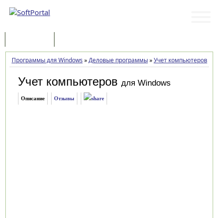
Программы
Статьи
Программы для Windows
»
Деловые программы
»
Учет компьютеров
»
У
Учет компьютеров
для Windows
Описание
Отзывы