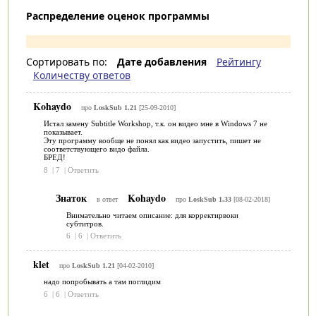
Распределение оценок программы
Сортировать по:
Дате добавления
Рейтингу
Количеству ответов
Kohaydo
про
LoskSub 1.21
[25-09-2010]
Истал замену Subtitle Workshop, т.к. он видео мне в Windows 7 не
показывает.
Эту программу вообще не понял как видео запустить, пишет не
соответствующего видо файла.
БРЕД!
8
|
7
|
Ответить
Знаток
Kohaydo
в ответ
про
LoskSub 1.33
[08-02-2018]
Внимательно читаем описание: для корректирвоки
субтитров.
6
|
6
|
Ответить
klet
про
LoskSub 1.21
[04-02-2010]
надо попробывать а там поглидим
6
|
6
|
Ответить