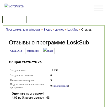
Программы
Статьи
Программы для Windows
»
Видео
»
другое
»
LoskSub
»
Отзывы
Отзывы о программе
LoskSub
СКАЧАТЬ
Описание
Общая статистика
Загрузок всего
17 239
Загрузок за сегодня
0
Кол-во комментариев
3
Подписавшихся на новости о
0 (
подписаться
)
программе
Оцените программу!
4.05
из 5, всего оценок -
63