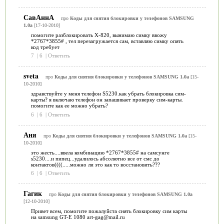
СавАннА
про
Коды для снятия блокировки у телефонов SAMSUNG
1.0a
[17-10-2010]
помогите разблокировать Х-820, вынимаю симку ввожу
*2767*3855# , тел перезагружается сам, вставляю симку опять
код требует
7
|
6
|
Ответить
sveta
про
Коды для снятия блокировки у телефонов SAMSUNG 1.0a
[15-
10-2010]
здравствуйте у меня телефон S5230.как убрать блокировка сим-
карты? я включаю телефон он запашивает проверку сим-карты.
помогите как ее можно убрать?
6
|
6
|
Ответить
Аня
про
Коды для снятия блокировки у телефонов SAMSUNG 1.0a
[15-
10-2010]
это жесть....ввела комбинацию *2767*3855# на самсунге
s5230....и пипец...удалилось абсолютно все от смс до
контактов((((.....можно ли это как то восстановить???
6
|
6
|
Ответить
Гагик
про
Коды для снятия блокировки у телефонов SAMSUNG 1.0a
[12-10-2010]
Привет всем, помогите пожалуйста снять блокировку сим карты
на samsung GT-E 1080 art-gag@mail.ru