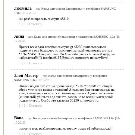
людмила
про
Коды для снятия блокировки у телефонов SAMSUNG
1.0a
[19-10-2010]
как разблокировать самсунг s3310
6
|
9
|
Ответить
Анна
про
Коды для снятия блокировки у телефонов SAMSUNG 1.0a
[18-
10-2010]
Привет всем,дала телефон самсунг gt-s5230 попользоваться
подруге,а она балда,что то нахичичила. разблокировать его.код
*2767*84513# не работает!!!и # не набирается.больше 8 цифр не
набирается!!(((( jozefina0185@mail.ru помогите пожалуйста!
6
|
6
|
Ответить
Злой Мастер
про
Коды для снятия блокировки у телефонов
SAMSUNG 1.0a
[18-10-2010]
Объясняю для тех кто на бронепоезде. *2767*3855# это общий
сброс уже когда вошёл в телефон! А если вообще стоит пароль на
вход в телефон - то поможет только прошивка. Однако есть шанс
(и немалый) убить тел да так что далеко не во всякой мастерской
подымут его... Особо это касается S5230 и прочего гэ.
6
|
6
|
Ответить
Вова
про
Коды для снятия блокировки у телефонов SAMSUNG 1.0a
[18-
10-2010]
помогие плиз разблокировать моторолу рокер е1 забыл пароль!!
6
|
6
|
Ответить