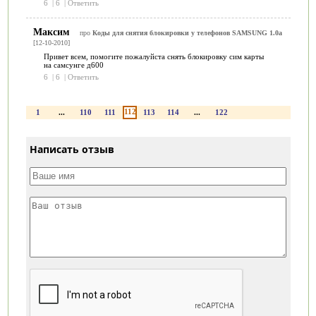
6
|
6
|
Ответить
Максим
про
Коды для снятия блокировки у телефонов SAMSUNG 1.0a
[12-10-2010]
Привет всем, помогите пожалуйста снять блокировку сим карты
на самсунге д600
6
|
6
|
Ответить
112
1
...
110
111
113
114
...
122
Написать отзыв