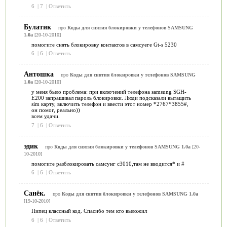
6
|
7
|
Ответить
Булатик
про
Коды для снятия блокировки у телефонов SAMSUNG
1.0a
[20-10-2010]
помогите снять блокировку контактов в самсуеге Gt-s 5230
6
|
6
|
Ответить
Антошка
про
Коды для снятия блокировки у телефонов SAMSUNG
1.0a
[20-10-2010]
у меня было проблема: при включений телефона samsung SGH-
E200 запрашивал пароль блокировки. Люди подсказали вытащить
sim карту, включить телефон и ввести этот номер *2767*3855#,
он помог, реально))
всем удачи.
7
|
6
|
Ответить
эдик
про
Коды для снятия блокировки у телефонов SAMSUNG 1.0a
[20-
10-2010]
помогите разблокировать самсунг с3010,там не вводится* и #
6
|
6
|
Ответить
Санёк.
про
Коды для снятия блокировки у телефонов SAMSUNG 1.0a
[19-10-2010]
Пипец классный код. Спасибо тем кто выложил
6
|
6
|
Ответить