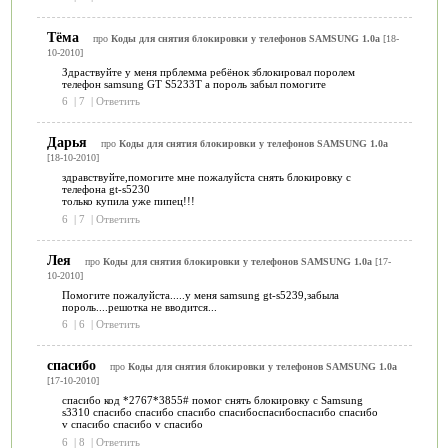
Тёма
про
Коды для снятия блокировки у телефонов SAMSUNG 1.0a
[18-
10-2010]
Здраствуйте у меня прблемма ребёнок зблокировал поролем
телефон samsung GT S5233T а пороль забыл помогите
6
|
7
|
Ответить
Дарья
про
Коды для снятия блокировки у телефонов SAMSUNG 1.0a
[18-10-2010]
здравствуйте,помогите мне пожалуйста снять блокировку с
телефона gt-s5230
только купила уже пипец!!!
6
|
7
|
Ответить
Лея
про
Коды для снятия блокировки у телефонов SAMSUNG 1.0a
[17-
10-2010]
Помогите пожалуйста.....у меня samsung gt-s5239,забыла
пороль....решотка не вводится...
6
|
6
|
Ответить
спасибо
про
Коды для снятия блокировки у телефонов SAMSUNG 1.0a
[17-10-2010]
спасибо код *2767*3855# помог снять блокировку с Samsung
s3310 спасибо спасибо спасибо спасибоспасибоспасибо спасибо
v спасибо спасибо v спасибо
6
|
8
|
Ответить