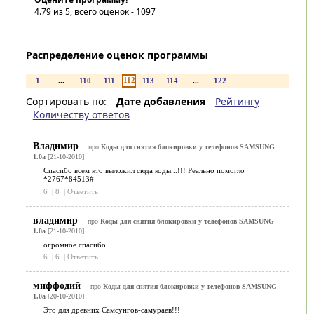
4.79
из 5, всего оценок -
1097
Распределение оценок программы
112
1
...
110
111
113
114
...
122
Сортировать по:
Дате добавления
Рейтингу
Количеству ответов
Владимир
про
Коды для снятия блокировки у телефонов SAMSUNG
1.0a
[21-10-2010]
Спасибо всем кто выложил сюда коды...!!! Реально помогло
*2767*84513#
6
|
8
|
Ответить
владимир
про
Коды для снятия блокировки у телефонов SAMSUNG
1.0a
[21-10-2010]
огромное спасибо
6
|
6
|
Ответить
миффодий
про
Коды для снятия блокировки у телефонов SAMSUNG
1.0a
[20-10-2010]
Это для древних Самсунгов-самураев!!!