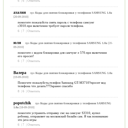
6
|
6
|
Ответить
азалия
про
Коды для снятия блокировки у телефонов SAMSUNG 1.0a
[20-09-2010]
помогите пожалуйста снять пароль с телефона самсунг
с3010.при включении требует пароля телефона.
6
|
7
|
Ответить
юля
про
Коды для снятия блокировки у телефонов SAMSUNG 1.0a
[20-
09-2010]
помогите с кодом блокировки для самчунг е 570.при включении
его просит!
6
|
7
|
Ответить
Валера
про
Коды для снятия блокировки у телефонов SAMSUNG 1.0a
[19-09-2010]
Помогите пожалуйста,телефон Samsung GT-M3710?просит код
телефона что делать???Заранее спасибо
8
|
6
|
Ответить
poputchik
про
Коды для снятия блокировки у телефонов SAMSUNG
1.0a
[18-09-2010]
помогите устранить отправку смс на самсунг S3310, купил
ребенку, отправляет на московский билайн сам. Я так понимамаю
это java игры
6
|
7
|
Ответить