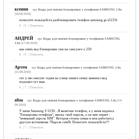
ксения
про
Коды для снятия блокировки у телефонов SAMSUNG 1.0a
[18-09-2010]
помогите пожалуйста разблокировать телефон samsung gt-s5233t
6
|
6
|
Ответить
АНДРЕЙ
про
Коды для снятия блокировки у телефонов SAMSUNG
1.0a
[17-09-2010]
как снять код блокировки сим на самсунге е 250
6
|
6
|
Ответить
Артем
про
Коды для снятия блокировки у телефонов SAMSUNG 1.0a
[15-09-2010]
спс у мя самсунг седня на улице нашел симку выкинул код
подошел тут ваш
6
|
7
|
Ответить
alisa
про
Коды для снятия блокировки у телефонов SAMSUNG 1.0a
[14-
09-2010]
У меня Samsung S 5230...Я включаю телефон, а у меня надпись
"блокировка телефона", ввожу свой пароль, а он мне пишет -
"неверный пароль SIM". Которая стояла симка в нем работает,а
другую встовляешь "Пароль сим№ Помогите пожалуйста!!!
6
|
7
|
Ответить