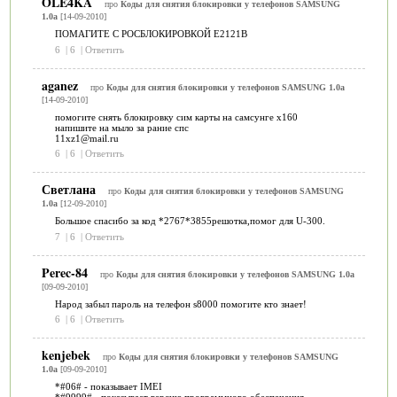
OLE4KA
про
Коды для снятия блокировки у телефонов SAMSUNG
1.0a
[14-09-2010]
ПОМАГИТЕ С РОСБЛОКИРОВКОЙ E2121B
6
|
6
|
Ответить
aganez
про
Коды для снятия блокировки у телефонов SAMSUNG 1.0a
[14-09-2010]
помогите снять блокировку сим карты на самсунге х160
напишите на мыло за рание спс
11xz1@mail.ru
6
|
6
|
Ответить
Светлана
про
Коды для снятия блокировки у телефонов SAMSUNG
1.0a
[12-09-2010]
Большое спасибо за код *2767*3855решотка,помог для U-300.
7
|
6
|
Ответить
Perec-84
про
Коды для снятия блокировки у телефонов SAMSUNG 1.0a
[09-09-2010]
Народ забыл пароль на телефон s8000 помогите кто знает!
6
|
6
|
Ответить
kenjebek
про
Коды для снятия блокировки у телефонов SAMSUNG
1.0a
[09-09-2010]
*#06# - показывает IMEI