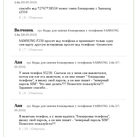
1.0a
[09-09-2010]
спасибо код *2767*3855# помог снять блокировку с Samsung
s3310
6
|
6
|
Ответить
Волчонок
про
Коды для снятия блокировки у телефонов SAMSUNG
1.0a
[08-09-2010]
SAMSUNG F250 просит код телефона.и принимает только одну
сим карту другую вставляешь просит код телефона =(помогите
6
|
7
|
Ответить
Аня
про
Коды для снятия блокировки у телефонов SAMSUNG 1.0a
[07-
09-2010]
У меня телефон S5230. Сначала он у меня сам выключился,
потом еле-еле его включили, и он мне пишет " блокировка
телефона", я ввожу свой пароль, а он мне пишет - "неверный
пароль SIM". Что мне делать??? Помогите пожалуйста!!!
Зараннее спасибо...
6
|
6
|
Ответить
Аня
про
Коды для снятия блокировки у телефонов SAMSUNG 1.0a
[07-
09-2010]
Я включаю телефон, а у меня надпись "блокировка телефона",
ввожу свой пароль, а он мне пишет - "неверный пароль SIM".
Помогите пожалуйста!!!
6
|
10
|
Ответить