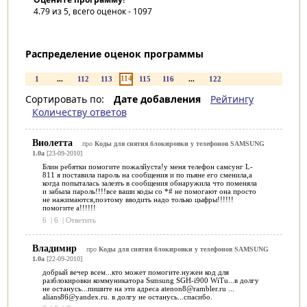
4.79
из 5, всего оценок -
1097
Распределение оценок программы
114
1
...
112
113
115
116
...
122
Сортировать по:
Дате добавления
Рейтингу
Количеству ответов
Виолетта
про
Коды для снятия блокировки у телефонов SAMSUNG
1.0a
[23-09-2010]
Блин ребятки помогите пожалйуста!у меня телефон самсунг L-
811 я поставила пароль на сообщения и по пьяне его сменила,а
когда попыталась залезть в сообщения обнаружила что поменяла
и забыла пароль!!!!все ваши коды со *# не помогают она просто
не нажимаются,поэтому вводить надо только цыфры!!!!!!
помогите а!!!!!!
6
|
6
|
Ответить
Владимир
про
Коды для снятия блокировки у телефонов SAMSUNG
1.0a
[22-09-2010]
добрый вечер всем...кто может помогите.нужен код для
разблокировки коммуникатора Ssmsung SGH-i900 WiTu...в долгу
не останусь...пишите на эти адреса atenon8@rambler.ru ...
alians86@yandex.ru. в долгу не останусь...спасибо.