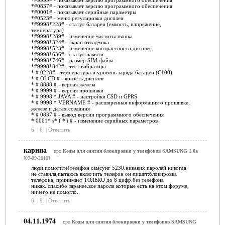
*#9999# - показывает версию программного обеспечения
*#0837# - показывает версию программного обеспечения
*#0001# - показывает серийные параметры
*#0523# - меню регулировки дисплея
*#9998*228# - статус батареи (емкость, напряжение,
температура)
*#9998*289# - изменение частоты звонка
*#9998*324# - экран отладчика
*#9998*523# - изменение контрастности дисплея
*#9998*636# - статус памяти
*#9998*746# - размер SIM-файла
*#9998*842# - тест вибратора
* # 0228# - температура и уровень заряда батареи (С100)
* # OLCD # - яркость дисплея
* # 8888 # - версия железа
* # 9999 # - версия прошивки
* # 9998 * JAVA # - настройки CSD и GPRS
* # 9998 * VERNAME # - расширенная информация о прошивке,
железе и датах создания
* # 0837 # - вывод версии программного обеспечения
* 0001* s* f * t # - изменение серийных параметров
6
|
6
|
Ответить
карина
про
Коды для снятия блокировки у телефонов SAMSUNG 1.0a
[09-09-2010]
люди помогите!телефон самсунг 5230.никаких паролей никогда
не ставила,пытаюсь включить телефон он пишет:блокировка
телефона, принимает ТОЛЬКО до 8 цифр.без телефона
никак..спасибо заранее.все пароли которые есть на этом форуме,
ничего не помогло..
6
|
9
|
Ответить
04.11.1974
про
Коды для снятия блокировки у телефонов SAMSUNG