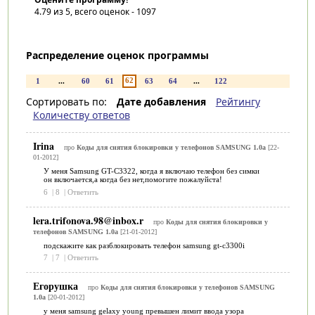
4.79
из 5, всего оценок -
1097
Распределение оценок программы
62
1
...
60
61
63
64
...
122
Сортировать по:
Дате добавления
Рейтингу
Количеству ответов
Irina
про
Коды для снятия блокировки у телефонов SAMSUNG 1.0a
[22-
01-2012]
У меня Samsung GT-C3322, когда я включаю телефон без симки
он включается,а когда без нет,помогите пожалуйста!
6
|
8
|
Ответить
lera.trifonova.98@inbox.r
про
Коды для снятия блокировки у
телефонов SAMSUNG 1.0a
[21-01-2012]
подскажите как разблокировать телефон samsung gt-c3300i
7
|
7
|
Ответить
Егорушка
про
Коды для снятия блокировки у телефонов SAMSUNG
1.0a
[20-01-2012]
у меня samsung gelaxy young превышен лимит ввода узора