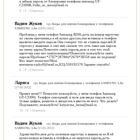
я забыла пароль от блокировки телефона samsung GT-
C3300K,Volki_so_mnoi@mail.ru
6
|
6
|
Ответить
Вадим Жуков
про
Коды для снятия блокировки у телефонов
SAMSUNG 1.0a
[18-01-2012]
Проблема,у меня телефон Samsung B200,дочь поломала карточку
по своим причинам,а я ей купил другую,она вставила и телефон
высветил введите пароль.Она говорит что не ставила паролей.Я
спросил у знакомых и они мне сказали что есть такое как пароль
на смену карты.Помогите снять пароль,дело в том что этой
карточки уже нет она(поломана)!Помогите пожалуйста снять
пароль!Пробовал *2767*2878#и*2676*3855# мне не подошли!
Кто знает помогите!Мои
контакты:vjukoff@mail.ru,ICQ:550191576 Заранее спасибо!
6
|
8
|
Ответить
Лариса
про
Коды для снятия блокировки у телефонов SAMSUNG 1.0a
[17-01-2012]
Привет всем!!! Помогите пожалуйста, у меня телефон Samsung
GT-C3300i. Телефон сенсорный, в поле для ввода пароля есть
только цифры, решеток и звездочек я ввести не могу. Что делать?
Подскажите, пожалуйста! kutyavina_larisa@mail.ru
10
|
6
|
Ответить
Вадим Жуков
про
Коды для снятия блокировки у телефонов
SAMSUNG 1.0a
[17-01-2012]
Здравствуйте,моя дочь поломала карточку и выкинула ее.Я ей
купил новую вставили в телефон,а он запросил пароль,дочь