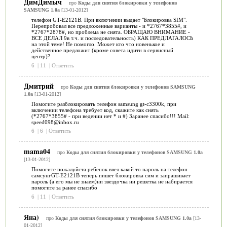
ДимДимыч
про
Коды для снятия блокировки у телефонов
SAMSUNG 1.0a
[13-01-2012]
телефон GT-E2121B. При включении выдает "Блокировка SIM".
Перепробовал все предложенные варианты - и *2767*3855#, и
*2767*2878#, но проблема не снята. ОБРАЩАЮ ВНИМАНИЕ -
ВСЕ ДЕЛАЛ 9в т.ч. и последовательность) КАК ПРЕДЛАГАЛОСЬ
на этой теме! Не помогло. Может кто что новенькое и
действенное предложит (кроме совета идити в сервисный
центр)?
6
|
11
|
Ответить
Дмитрий
про
Коды для снятия блокировки у телефонов SAMSUNG
1.0a
[13-01-2012]
Помогите разблокировать телефон samsung gt-c3300k, при
включении телефона требует код, скажите как снять
(*2767*3855# - при ведении нет * и #) Заранее спасибо!!! Mail:
speed098@inbox.ru
6
|
6
|
Ответить
mama04
про
Коды для снятия блокировки у телефонов SAMSUNG 1.0a
[13-01-2012]
Помогите пожалуйста ребенок ввел какой то пароль на телефон
самсунгGT-E2121B теперь пишет блокировка сим и запрашивает
пароль (а его мы не знаем)ни звездочка ни решетка не набирается
помогите за ранее спасибо
6
|
11
|
Ответить
Яна)
про
Коды для снятия блокировки у телефонов SAMSUNG 1.0a
[13-
01-2012]