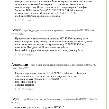
говорит что ничего не ставила.Мне товарищи сказали что в этом
телефоне стоит какой то пароль что он высвечивается если
меняешь карточку.Помогите снять этот горе пароль!Телефон
Samsung B200.Коды *2676*2878#и*2676*3855# никаких
результатов не дали!Мои данные ICQ:550191576.E-
mail:vjukoff@mail.ru Заранее спасибо
6
|
7
|
Ответить
Ванёк
про
Коды для снятия блокировки у телефонов SAMSUNG 1.0a
[16-01-2012]
Привет всем.У меня телефон samsung GT-S5570 многократно
ввели неверный узор, теперь просит ввести учетную запись, чего
не помню, вызовы только экстренные, код *2767*3855# не
помогает. Что делать? Помогите пожалуйста.
lvan.tuzlukov@yandex.ru срочноооооо сюда, пожалуйста
6
|
6
|
Ответить
Александр
про
Коды для снятия блокировки у телефонов SAMSUNG
1.0a
[15-01-2012]
Сменил пароль на Самсунг GT-E2121B и забыл его. Телефон
заблокировался, теперь не могу им пользоваться, как
разблокировать? Помогите ПОЖАЛУЙСТА!!!
toto_alex@mail.ru
Заранее спасибо!
6
|
6
|
Ответить
Адик
про
Коды для снятия блокировки у телефонов SAMSUNG 1.0a
[15-
01-2012]
помогите , пожалста, с кодом на GT 3010