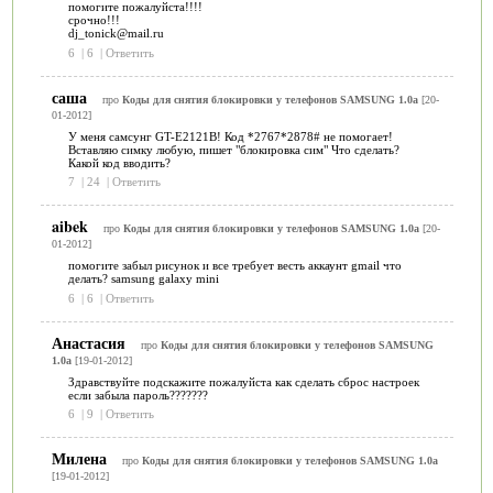
помогите пожалуйста!!!!
срочно!!!
dj_tonick@mail.ru
6
|
6
|
Ответить
саша
про
Коды для снятия блокировки у телефонов SAMSUNG 1.0a
[20-
01-2012]
У меня самсунг GT-E2121B! Код *2767*2878# не помогает!
Вставляю симку любую, пишет "блокировка сим" Что сделать?
Какой код вводить?
7
|
24
|
Ответить
aibek
про
Коды для снятия блокировки у телефонов SAMSUNG 1.0a
[20-
01-2012]
помогите забыл рисунок и все требует весть аккаунт gmail что
делать? samsung galaxy mini
6
|
6
|
Ответить
Анастасия
про
Коды для снятия блокировки у телефонов SAMSUNG
1.0a
[19-01-2012]
Здравствуйте подскажите пожалуйста как сделать сброс настроек
если забыла пароль???????
6
|
9
|
Ответить
Милена
про
Коды для снятия блокировки у телефонов SAMSUNG 1.0a
[19-01-2012]