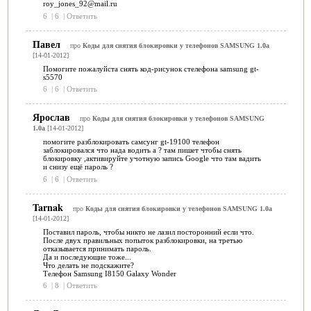
roy_jones_92@mail.ru
6
|
6
|
Ответить
Павел
про
Коды для снятия блокировки у телефонов SAMSUNG 1.0a
[14-01-2012]
Помогите пожалуйста снять код-рисунок стелефона samsung gt-
s5570
6
|
6
|
Ответить
Ярослав
про
Коды для снятия блокировки у телефонов SAMSUNG
1.0a
[14-01-2012]
помогите разблокировать самсунг gt-19100 телефон
заблокировался что нада водить а ? там пишет чтобы снять
блокировку ,активируйте учотную запись Google что там вадить
и снизу ещё пароль ?
6
|
6
|
Ответить
Tarnak
про
Коды для снятия блокировки у телефонов SAMSUNG 1.0a
[14-01-2012]
Поставил пароль, чтобы никто не лазил посторонний если что.
После двух правильных попыток разблокировки, на третью
отказывается принимать пароль.
Да и последующие тоже...
Что делать не подскажите?
Телефон Samsung I8150 Galaxy Wonder
6
|
8
|
Ответить