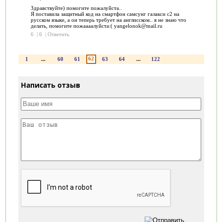
Здравствуйте) помогите пожалуйста..
Я поставила защитный код на смартфон самсунг галакси с2 на
русском языке, а он теперь требует на англисском.. я не знаю что
делать, помогите пожаааалуйста:( yangelonok@mail.ru
6
|
6
|
Ответить
62
1
...
60
61
63
64
...
122
Написать отзыв