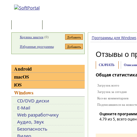
Программы
Статьи
Корзина закачек
(
0
)
Программы для Windows
Избранные программы
Отзывы о п
Категории
СКАЧАТЬ
Описани
Android
Общая статистик
macOS
iOS
Загрузок всего
Windows
Загрузок за сегодня
Кол-во комментариев
CD/DVD диски
Подписавшихся на новост
E-Mail
Оцените программ
Web разработчику
4.79
из 5, всего оцен
Аудио, Звук
Безопасность
Видео