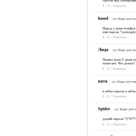
Просит код блокировк
9
|
9
|
Ответить
hased
про
Коды для сн
Народ у меня телефон 
ещё пароль ? pomogite
6
|
6
|
Ответить
Люда
про
Коды для сн
Привет всем.У меня те
помогает. Что делать?
8
|
6
|
Ответить
витя
про
Коды для сн
я забыл пароль и забл
6
|
6
|
Ответить
Spider
про
Коды для с
удаляй пароли *2767*
6
|
6
|
Ответить