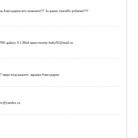
ь благодарен кто поможет!!! За ранее спасибо ребятки!!!!
UNG galaxy S 2.Мой маил sweety-baby92@mail.ru
??? люди подскажите..заранее благодарен
nov@yandex.ru