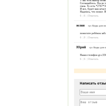
У вас есть выбор позв
Соглашайтесь. После т
глаза. То есть *2767*
И все, будет вам шчас
Надеюсь, что помог. В
6
|
6
|
Ответить
юлия
про
Коды для сн
помогите ребёнок забл
6
|
8
|
Ответить
Юрий
про
Коды для с
Нашол телефон gt-c330
6
|
6
|
Ответить
Написать отз