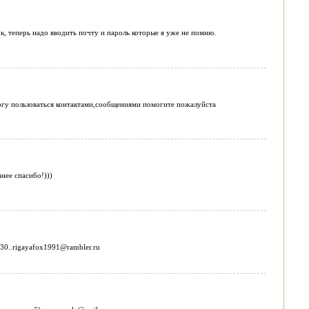
к, теперь надо вводить почту и пароль которые я уже не помню.
могу пользоваться контактами,сообщениями помогите пожалуйста
нее спасибо!)))
30..rigayafox1991@rambler.ru