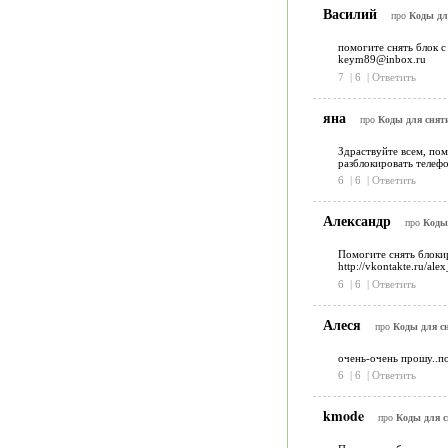
Василий
про
Коды дл
помогите снять блок с
keym89@inbox.ru
7
|
6
|
Ответить
яна
про
Коды для снят
Здраствуйте всем, по
разблокировать телефо
6
|
6
|
Ответить
Александр
про
Коды
Помогите снять блокир
http://vkontakte.ru/al
6
|
6
|
Ответить
Алеся
про
Коды для с
очень-очень прошу..по
6
|
6
|
Ответить
kmode
про
Коды для 