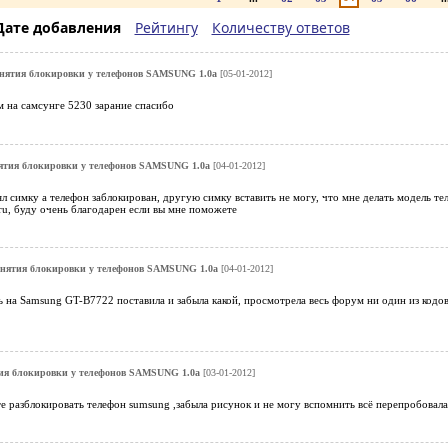
Дате добавления
Рейтингу
Количеству ответов
снятия блокировки у телефонов SAMSUNG 1.0a
[05-01-2012]
м на самсунге 5230 зарание спасибо
ятия блокировки у телефонов SAMSUNG 1.0a
[04-01-2012]
ял симку а телефон заблокирован, другую симку вставить не могу, что мне делать модель т
u, буду очень благодарен если вы мне поможете
снятия блокировки у телефонов SAMSUNG 1.0a
[04-01-2012]
 на Samsung GT-B7722 поставила и забыла какой, просмотрела весь форум ни один из кодов
ия блокировки у телефонов SAMSUNG 1.0a
[03-01-2012]
е разблокировать телефон sumsung ,забыла рисунок и не могу вспомнить всё перепробовал