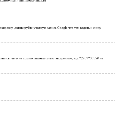
двухсимочный). mnnmode@mail.ru
локировку ,активируйте учотную запись Google что там вадить и снизу
запись, чего не помню, вызовы только экстренные, код *2767*3855# не