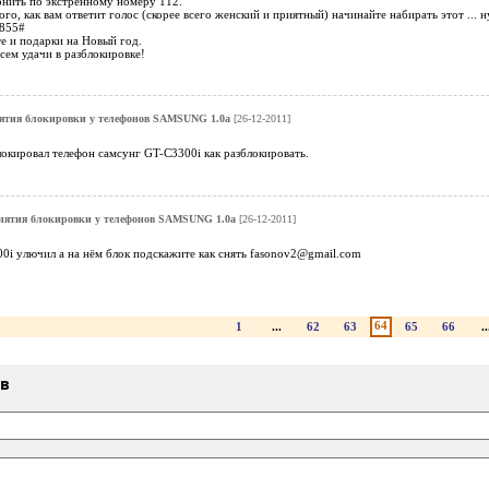
онить по экстренному номеру 112.
ого, как вам ответит голос (скорее всего женский и приятный) начинайте набирать этот ... 
3855#
те и подарки на Новый год.
сем удачи в разблокировке!
ятия блокировки у телефонов SAMSUNG 1.0a
[26-12-2011]
окировал телефон самсунг GT-C3300i как разблокировать.
нятия блокировки у телефонов SAMSUNG 1.0a
[26-12-2011]
0i улючил а на нём блок подскажите как снять fasonov2@gmail.com
64
1
...
62
63
65
66
..
ыв