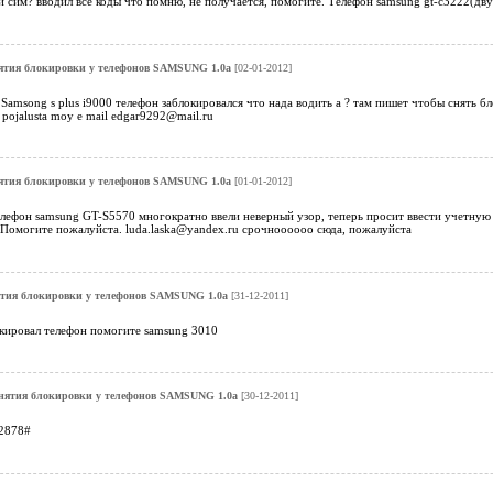
и сим? вводил все коды что помню, не получается, помогите. Телефон samsung gt-c3222(
ятия блокировки у телефонов SAMSUNG 1.0a
[02-01-2012]
Samsong s plus i9000 телефон заблокировался что нада водить а ? там пишет чтобы снять б
 pojalusta moy e mail edgar9292@mail.ru
ятия блокировки у телефонов SAMSUNG 1.0a
[01-01-2012]
лефон samsung GT-S5570 многократно ввели неверный узор, теперь просит ввести учетную 
 Помогите пожалуйста. luda.laska@yandex.ru срочноооооо сюда, пожалуйста
ятия блокировки у телефонов SAMSUNG 1.0a
[31-12-2011]
окировал телефон помогите samsung 3010
нятия блокировки у телефонов SAMSUNG 1.0a
[30-12-2011]
2878#