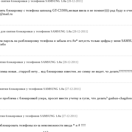
 снятия блокировки у телефонов SAMSUNG 1.0a
[28-12-2011]
ять блокировку с телефона samsung GT-C3300i,мелкая ввела и не помнит)))) рад буду и очен
8@mail.ru
для снятия блокировки у телефонов SAMSUNG 1.0a
[28-12-2011]
ла пароль на разблокировку телефона и забыла его.#и* нет,есть только цифры.у меня SAMS
сибо
ятия блокировки у телефонов SAMSUNG 1.0a
[28-12-2011]
имка новая...старрой нету... код блокировки известен..но симку не видет..чо делать???????
снятия блокировки у телефонов SAMSUNG 1.0a
[27-12-2011]
ое проблема с блокировкой узора, просит ввести учетку в гугле, что делать? gashun-chagdo
ятия блокировки у телефонов SAMSUNG 1.0a
[27-12-2011]
зблокировать телефоны из-за невозможности ввода * и # !!!!