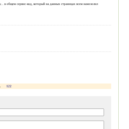
ну... в общем сервис-код, который на данных страницах всем намозолил
.
122