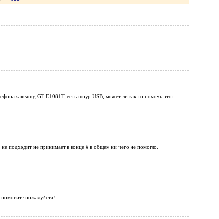
елефона samsung GT-E1081T, есть шнур USB, может ли как то помочь этот
 не подходит не принимает в конце # в общем ни чего не помогло.
а.помогите пожалуйста!