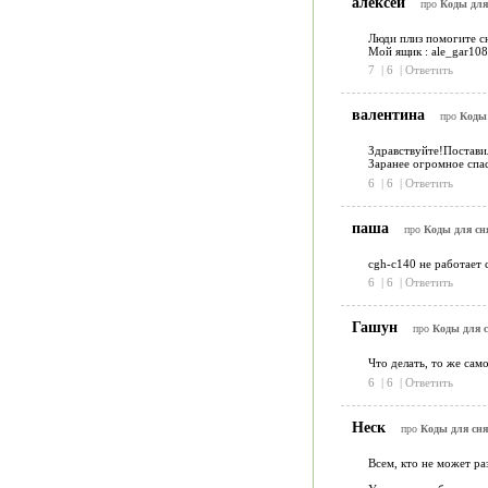
алексей
про
Коды для
Люди плиз помогите сн
Мой ящик : ale_gar10
7
|
6
|
Ответить
валентина
про
Коды 
Здравствуйте!Постави
Заранее огромное спа
6
|
6
|
Ответить
паша
про
Коды для сн
cgh-c140 не работает с
6
|
6
|
Ответить
Гашун
про
Коды для 
Что делать, то же сам
6
|
6
|
Ответить
Неск
про
Коды для сн
Всем, кто не может ра