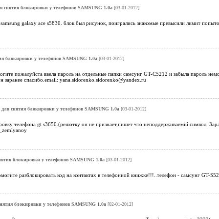
я снятия блокировки у телефонов SAMSUNG 1.0a
[03-01-2012]
 samsung galaxy ace s5830. блок был рисунок, поигрались знакомые превысили лимит попыто
ия блокировки у телефонов SAMSUNG 1.0a
[03-01-2012]
могите пожалуйста ввела пароль на отдельные папки самсунг GT-C5212 и забыла пароль не
н заранее спасибо.email: yana.sidorenko.sidorenko@yandex.ru
 для снятия блокировки у телефонов SAMSUNG 1.0a
[03-01-2012]
овку телефона gt s3650.(решотку он не признает,пишет что неподдерживаемій символ. Зара
ex_zemlyanoy
нятия блокировки у телефонов SAMSUNG 1.0a
[03-01-2012]
могите разблокировать код на контактах в телефонной книжке!!!..телефон - самсунг GT-S52
снятия блокировки у телефонов SAMSUNG 1.0a
[02-01-2012]