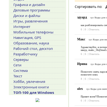
Графика и дизайн
Сортировать по:
Деловые программы
Диски и файлы
эдуард
про
Коды для 
Игры, развлечения
как разблокировать си
Интернет
6
|
6
|
Ответить
Мобильные телефоны
Навигация, GPS
Макс
про
Коды для сн
Образование, наука
Здравствуйте, я потер
Рабочий стол, десктоп
шнур, makc_5b@mail.r
Разработчику
6
|
6
|
Ответить
Серверы
Ирина
Сети
про
Коды для 
Система
Помогите снять пароль
помогите плиз.
Текст
8
|
6
|
Ответить
Хобби, увлечения
Электронные книги
alex
про
Коды для снят
ТОП-100 для Windows
Привет всем!!Помогит
6
|
6
|
Ответить