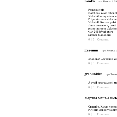
Kooka
про
Recuva 1.39
Pomogite pls
Notebook zavis rebenok
Vkluchil komp a tam vse
Pri povtornom vkluchenn
Vkluchili Recuva poisk 
zhmu vostanavit, prosit
pri povtornom vkluchen
war-2468@inbox.ru
zaranee blagodoru
6
|
6
|
Ответить
Евгений
про
Recuva 1
Здорово! Случайно уда
6
|
6
|
Ответить
grabunidze
про
Recuv
А этой программой мо
6
|
6
|
Ответить
Жертва Shift+Delet
Спасибо. Капли холодн
Piriform держит марку
6
|
6
|
Ответить