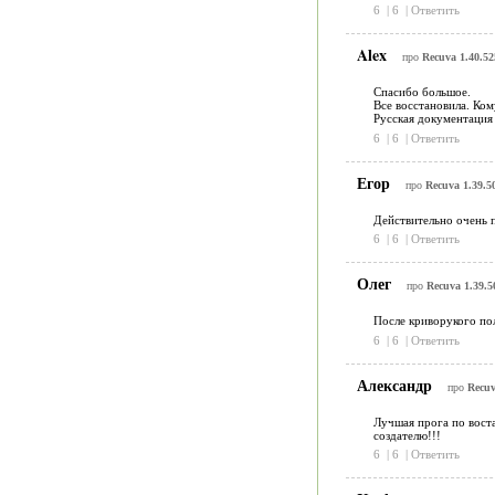
6
|
6
|
Ответить
Alex
про
Recuva 1.40.52
Спасибо большое.
Все восстановила. Ко
Русская документация по
6
|
6
|
Ответить
Егор
про
Recuva 1.39.5
Действительно очень п
6
|
6
|
Ответить
Олег
про
Recuva 1.39.5
После криворукого пол
6
|
6
|
Ответить
Александр
про
Recuv
Лучшая прога по вост
создателю!!!
6
|
6
|
Ответить