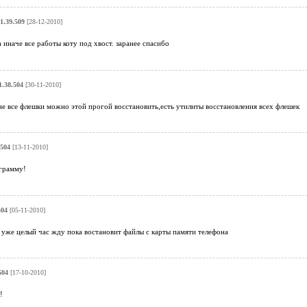
1.39.509
[28-12-2010]
 иначе все работы коту под хвост. заранее спасибо
1.38.504
[30-11-2010]
е все флешки можно этой прогой восстановить,есть утилиты восстановления всех флешек
.504
[13-11-2010]
грамму!
504
[05-11-2010]
т уже целый час жду пока востановит файлы с карты памяти телефона
504
[17-10-2010]
!