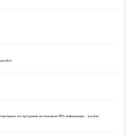
спасибо)
атировании эта программа востоновила 98% информации... рэспект