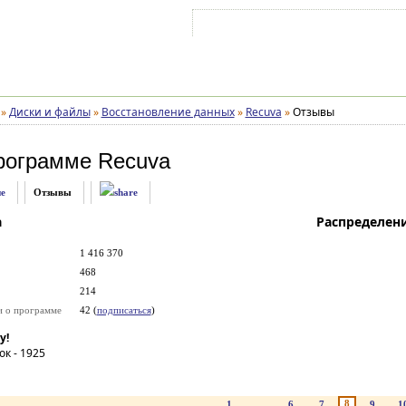
Войти на аккаунт
Зарегистрироваться
»
Диски и файлы
»
Восстановление данных
»
Recuva
»
Отзывы
рограмме
Recuva
е
Отзывы
а
Распределен
1 416 370
468
214
и о программе
42 (
подписаться
)
у!
ок -
1925
8
1
...
6
7
9
1