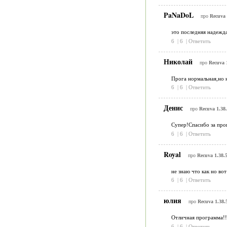
PaNaDoL
про
Recuva 
это последняя надежда
6
|
6
|
Ответить
Николай
про
Recuva 
Прога нормальная,но н
6
|
6
|
Ответить
Денис
про
Recuva 1.38
Супер!Спасибо за про
6
|
6
|
Ответить
Royal
про
Recuva 1.38.
не знаю что как но во
6
|
6
|
Ответить
юлия
про
Recuva 1.38.
Отличная программа!!
6
|
6
|
Ответить