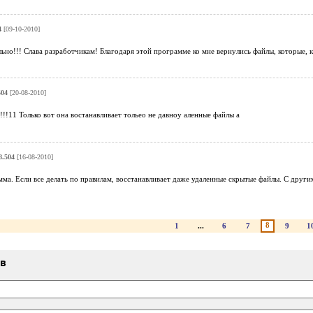
4
[09-10-2010]
ьно!!! Слава разработчикам! Благодаря этой программе ко мне вернулись файлы, которые, ка
504
[20-08-2010]
!!11 Только вот она востанавливает тольео не давноу аленные файлы а
8.504
[16-08-2010]
ма. Если все делать по правилам, восстанавливает даже удаленные скрытые файлы. С друг
8
1
...
6
7
9
1
ыв