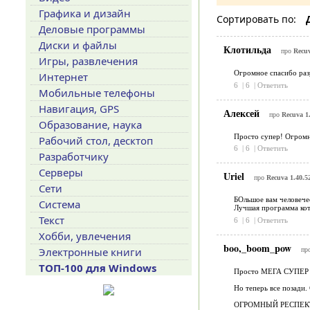
Графика и дизайн
Сортировать по:
Деловые программы
Диски и файлы
Клотильда
про
Recuv
Игры, развлечения
Огромное спасибо раз
Интернет
6
|
6
|
Ответить
Мобильные телефоны
Навигация, GPS
Алексей
про
Recuva 1
Образование, наука
Просто супер! Огромны
Рабочий стол, десктоп
6
|
6
|
Ответить
Разработчику
Серверы
Uriel
про
Recuva 1.40.5
Сети
БОльшое вам человече
Система
Лучшая программа кото
Текст
6
|
6
|
Ответить
Хобби, увлечения
boo,_boom_pow
Электронные книги
пр
ТОП-100 для Windows
Просто МЕГА СУПЕР ПРО
Но теперь все позади. 
ОГРОМНЫЙ РЕСПЕК