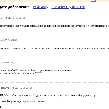
Дате добавления
Рейтингу
Количеству ответов
a 1.40.525
[07-07-2011]
работчикам! Эта утилита спасла мне 21 гиг информации после неудачной переустановки Ви
.40.525
[01-07-2011]
й респект создателям !! Перепробывал кучу програм но только с помощью ее смог восстан
25
[20-06-2011]
ское спасибо!!! Всем а особенно программистам из Лондона!!!
рую я пробовал ..Благодарю!!!!!!!
о
Recuva 1.40.525
[12-06-2011]
ГА!!! Она меня спасла! Надо было сдавать заказ, а его по ошибке удалил! :-(
Слава Богу не надо делать все с начала!
Т!