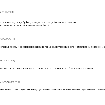
5
[21-05-2011]
му не помогла, попробуйте расширенные настройки восстановления.
 нему есть здесь: http://getrecuva.ru/help/.
09
[24-03-2011]
олезная прога. Я восстановил файлы которые были удалены около >3месяцев(на телефоне). 
09
[14-03-2011]
ьзователя восстановил практически все фото и документы. Отличная программка.
a 1.39.509
[07-03-2011]
ановлению!!! Из за тупости винды удалились жизненно важные данные...при глубоком форм