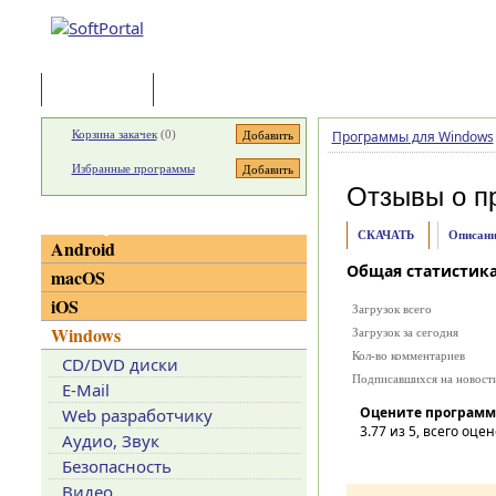
Программы
Статьи
Корзина закачек
(
0
)
Программы для Windows
Избранные программы
Отзывы о п
Категории
СКАЧАТЬ
Описани
Android
Общая статистик
macOS
iOS
Загрузок всего
Windows
Загрузок за сегодня
Кол-во комментариев
CD/DVD диски
Подписавшихся на новост
E-Mail
Оцените программ
Web разработчику
3.77
из 5, всего оцен
Аудио, Звук
Безопасность
Видео