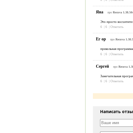
Яна
про
Recuva 1.38.50
Это просто восхитител
6
|
6
|
Ответить
Ег ор
про
Recuva 1.38.
прикольная программа!
6
|
6
|
Ответить
Сергей
про
Recuva 1.3
Замечательная програм
6
|
6
|
Ответить
Написать отз