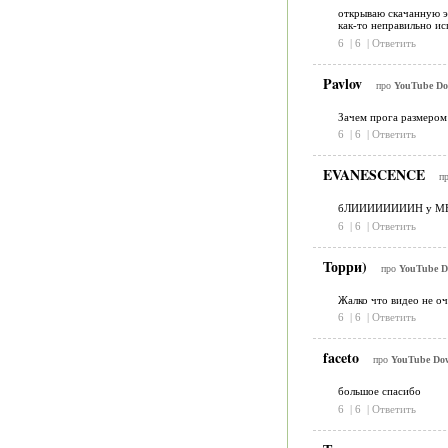
открываю скачанную эт
как-то неправильно ис
6
|
6
|
Ответить
Pavlov
про
YouTube Do
Зачем прога размером 
6
|
6
|
Ответить
EVANESCENCE
п
бЛИИИИИИИИН у МЕНЯ с
6
|
6
|
Ответить
Торри)
про
YouTube D
Жалко что видео не оч
6
|
6
|
Ответить
faceto
про
YouTube Dow
большое спасибо
6
|
6
|
Ответить