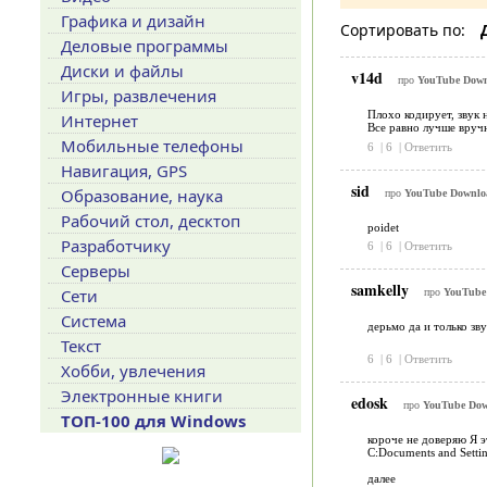
Графика и дизайн
Сортировать по:
Деловые программы
Диски и файлы
v14d
про
YouTube Down
Игры, развлечения
Плохо кодирует, звук 
Интернет
Все равно лучше вруч
Мобильные телефоны
6
|
6
|
Ответить
Навигация, GPS
sid
Образование, наука
про
YouTube Downloa
Рабочий стол, десктоп
poidet
Разработчику
6
|
6
|
Ответить
Серверы
samkelly
Сети
про
YouTube 
Система
дерьмо да и только зву
Текст
6
|
6
|
Ответить
Хобби, увлечения
Электронные книги
edosk
про
YouTube Dow
ТОП-100 для Windows
короче не доверяю Я э
C:Documents and Settin
далее