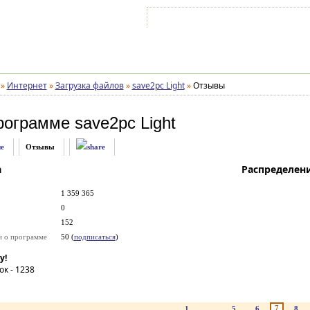
Войти на аккаунт
Зарегистрироваться
»
Интернет
»
Загрузка файлов
»
save2pc Light
»
Отзывы
рограмме
save2pc Light
е
Отзывы
а
Распределен
1 359 365
0
152
и о программе
50 (
подписаться
)
у!
ок -
1238
7
1
...
5
6
8