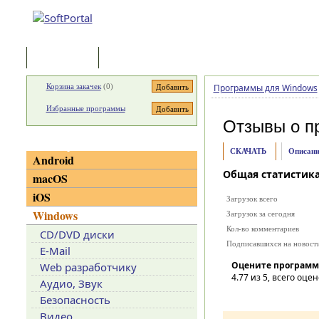
Программы
Статьи
Корзина закачек
(
0
)
Программы для Windows
Избранные программы
Отзывы о п
Категории
СКАЧАТЬ
Описани
Android
Общая статистик
macOS
iOS
Загрузок всего
Windows
Загрузок за сегодня
Кол-во комментариев
CD/DVD диски
Подписавшихся на новост
E-Mail
Оцените программ
Web разработчику
4.77
из 5, всего оцен
Аудио, Звук
Безопасность
Видео