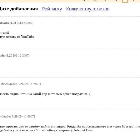
Дате добавления
Рейтингу
Количеству ответов
loader 3.20
[04-12-2007]
низкий.
ную качать из YouTube
der 3.20
[02-12-2007]
Downloader 3.20
[26-11-2007]
к есть видио нет и на какой хер я столько денег потратила :(
nloader 3.20
[24-11-2007]
тим прогам. Легче самому найти это видео. Когда Вы просматриваете его через браузер Inter
gs"ваша учетная запись"Local SettingsTemporary Internet Files