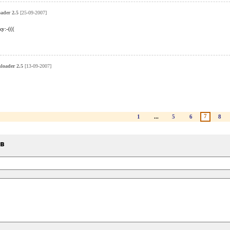
ader 2.5
[25-09-2007]
у:-(((
oader 2.5
[13-09-2007]
7
1
...
5
6
8
ыв