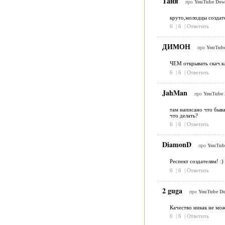
Таня
про
YouTube Down
круто,молодцы создате
6
|
6
|
Ответить
ДИМОН
про
YouTube
ЧЕМ открывать скач.к
6
|
6
|
Ответить
JahMan
про
YouTube 
там написано что бывае
что делать?
6
|
6
|
Ответить
DiamonD
про
YouTube
Респект создателям! :)
6
|
6
|
Ответить
2 guga
про
YouTube Do
Качество никак не мож
6
|
6
|
Ответить