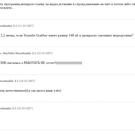
у программу,копирую ссылку на видео,вставляю в строку,нажимаю на start и потом либо гл
пользую...
wnloader 3.1
[11-10-2007]
2,2 метра, если Youtube Grabber имеет размер 148 кб и прекрасно скачивает видеоролики?
ро
YouTube Downloader 3.1
[10-10-2007]
качалась а РАБОТАТЬ НЕ хочет!((((((((((((((((((((((
ownloader 3.1
[10-10-2007]
ень качественное(((а так прога ваще улёт)
nloader 3.1
[10-10-2007]