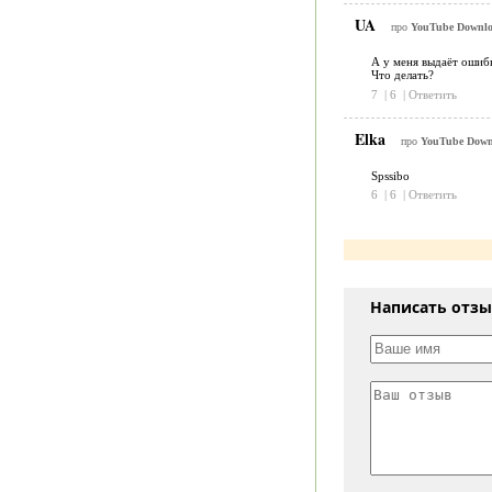
UA
про
YouTube Downlo
А у меня выдаёт ошибк
Что делать?
7
|
6
|
Ответить
Elka
про
YouTube Downl
Spssibo
6
|
6
|
Ответить
Написать отз