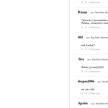
6
|
6
|
Ответить
Влада
про
YouTube Dow
Скачала я программку. 
Ребята, объясните пож
6
|
6
|
Ответить
dfd
про
YouTube Downlo
kak kachat?
6
|
6
|
Ответить
Лол
про
YouTube Downl
Кинте русик))))))))
6
|
6
|
Ответить
deepos2006
про
YouTu
ну так себе
6
|
6
|
Ответить
Артём
про
YouTube Do