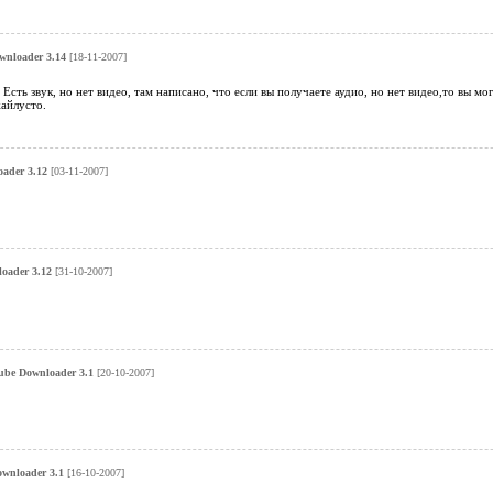
nloader 3.14
[18-11-2007]
Есть звук, но нет видео, там написано, что если вы получаете аудио, но нет видео,то вы мо
айлусто.
ader 3.12
[03-11-2007]
oader 3.12
[31-10-2007]
be Downloader 3.1
[20-10-2007]
wnloader 3.1
[16-10-2007]