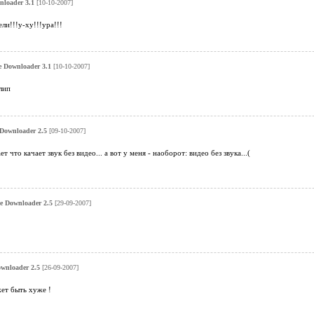
loader 3.1
[10-10-2007]
ли!!!у-ху!!!ура!!!
 Downloader 3.1
[10-10-2007]
лип
Downloader 2.5
[09-10-2007]
т что качает звук без видео... а вот у меня - наоборот: видео без звука...(
 Downloader 2.5
[29-09-2007]
wnloader 2.5
[26-09-2007]
ет быть хуже !