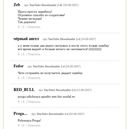
Zeb
про
YouTube Downloader 2.41
[29-08-2007]
Прога просто зашибись!
Огромное спасибо ее создателям!
Чуваки молодцы!
Так держать!
6
|
6
|
Ответить
чёрный ангел
про
YouTube Downloader 2.4
[24-08-2007]
а у меня только два видео скачались и после этого только ошибку
всё время выдаёт и больше ничего не скачивается!:(((((((((((
6
|
6
|
Ответить
Fedor
про
YouTube Downloader 2.4
[24-08-2007]
Чето сочранять не получается ,выдает ошибку
6
|
6
|
Ответить
RED_BULL
про
YouTube Downloader 2.4
[15-08-2007]
proga otlichnaya spasibo tem kto sozdal ee
6
|
6
|
Ответить
Proga...
про
YouTube Downloader 2.4
[02-08-2007]
Poleznaya Proga!
6
|
6
|
Ответить