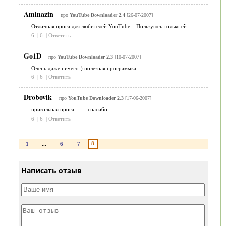
Aminazin
про
YouTube Downloader 2.4
[26-07-2007]
Отличная прога для любителей YouTube... Пользуюсь только ей
6
|
6
|
Ответить
Go1D
про
YouTube Downloader 2.3
[10-07-2007]
Очень даже ничего-) полезная программка...
6
|
6
|
Ответить
Drobovik
про
YouTube Downloader 2.3
[17-06-2007]
прикольная прога.........спасибо
6
|
6
|
Ответить
8
1
...
6
7
Написать отзыв