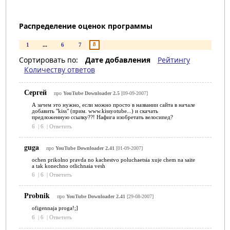
Распределение оценок программы
8
1
...
6
7
Сортировать по:
Дате добавления
Рейтингу
Количеству ответов
Сергей
про
YouTube Downloader 2.5
[09-09-2007]
А зачем это нужно, если можно просто в названии сайта в начале
добавить "kiss" (прим. www.kissyotube...) и скачать
предложенную ссылку??! Нафига изобретать велосипед?
6
|
6
|
Ответить
guga
про
YouTube Downloader 2.41
[01-09-2007]
ochen prikolno pravda no kachestvo poluchaetsia xuje chem na saite
a tak konechno otlichnaia vesh
6
|
6
|
Ответить
Probnik
про
YouTube Downloader 2.41
[29-08-2007]
ofigennaja proga!;]
6
|
6
|
Ответить