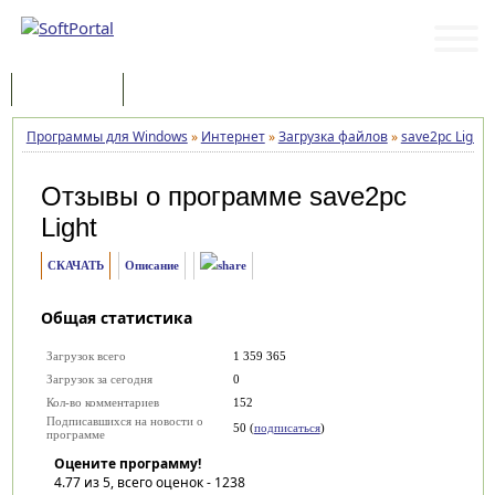
Программы
Статьи
Программы для Windows
»
Интернет
»
Загрузка файлов
»
save2pc Light
»
Отзывы о программе
save2pc
Light
СКАЧАТЬ
Описание
Общая статистика
Загрузок всего
1 359 365
Загрузок за сегодня
0
Кол-во комментариев
152
Подписавшихся на новости о
50 (
подписаться
)
программе
Оцените программу!
4.77
из 5, всего оценок -
1238