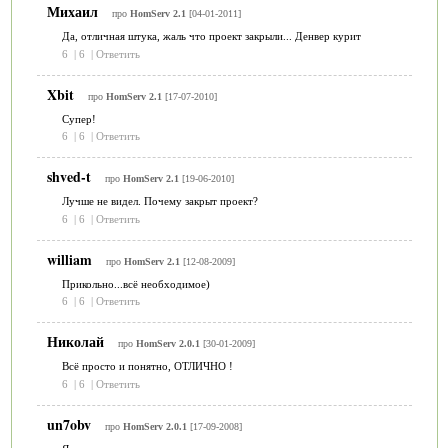
Михаил
про
HomServ 2.1
[04-01-2011]
Да, отличная штука, жаль что проект закрыли... Денвер курит
6
|
6
|
Ответить
Xbit
про
HomServ 2.1
[17-07-2010]
Супер!
6
|
6
|
Ответить
shved-t
про
HomServ 2.1
[19-06-2010]
Лучше не видел. Почему закрыт проект?
6
|
6
|
Ответить
william
про
HomServ 2.1
[12-08-2009]
Прикольно...всё необходимое)
6
|
6
|
Ответить
Николай
про
HomServ 2.0.1
[30-01-2009]
Всё просто и понятно, ОТЛИЧНО !
6
|
6
|
Ответить
un7obv
про
HomServ 2.0.1
[17-09-2008]