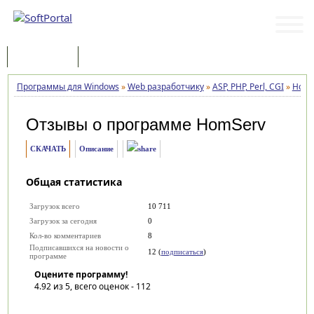
Программы
Статьи
Программы для Windows
»
Web разработчику
»
ASP, PHP, Perl, CGI
»
HomS
Отзывы о программе
HomServ
СКАЧАТЬ
Описание
Общая статистика
Загрузок всего
10 711
Загрузок за сегодня
0
Кол-во комментариев
8
Подписавшихся на новости о
12 (
подписаться
)
программе
Оцените программу!
4.92
из 5, всего оценок -
112