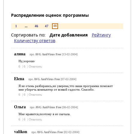
Распределение оценок программы
48
1
...
46
47
Сортировать по:
Дате добавления
Рейтингу
Количеству ответов
алина
про
AVG AntiVirus Free
[13-02-2004]
Ну,хорошо
6
|
6
|
Ответить
Elena
про
AVG AntiVirus Free
[07-02-2004]
Я не очень разбираюсь,но уверена,что ваша программа поможет
мне уберечь компьютер от всякой гадости. Спасибо.
6
|
6
|
Ответить
Ольга
про
AVG AntiVirus Free
[06-02-2004]
Мне нравится,поэтому я ее скачала.
6
|
6
|
Ответить
valikon
про
AVG AntiVirus Free
[02-02-2004]