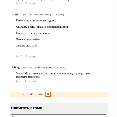
6
|
6
|
Ответить
Len
про
AVG AntiVirus Free
[07-12-2003]
Ничего не понимаю, граждане.
Скачала, а она, никак не распаковывается.
Пишет, что нет у меня прав.
Что же делать?(((((
ааааааааа, мама!
6
|
6
|
Ответить
Grig
про
AVG AntiVirus Free
[27-11-2003]
Ужас! Мало того что она трояна не увидела, так еще и комп
повесила насмерть.
6
|
6
|
Ответить
48
1
...
46
47
Написать отзыв