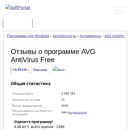
Программы
Статьи
Программы для Windows
»
Безопасность
»
Антивирусы
»
AVG AntiVirus F
Отзывы о программе
AVG
AntiVirus Free
СКАЧАТЬ
Описание
Общая статистика
Загрузок всего
3 449 584
Загрузок за сегодня
21
Кол-во комментариев
1059
Подписавшихся на новости о
144 (
подписаться
)
программе
Оцените программу!
4.68
из 5, всего оценок -
2386