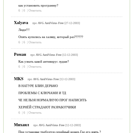
как установить программу?
6
|
6
|
Ответить
Xalyava
про
AVG AntiVirus Free
[27-12-2003]
Люди!!!
Опять купились на халяву, который раз??????
6
|
6
|
Ответить
Роман
про
AVG AntiVirus Free
[12-12-2003]
Как узнать какой антивирус лудше?
6
|
6
|
Ответить
MKS
про
AVG AntiVirus Free
[12-12-2003]
В НАТУРЕ БЛИН ДЕРЬМО
ПРОБЛЕМЫ С КЛЮЧАМИ И ТД
ЧЕ НЕЛЬЗЯ НОРМАЛНУЮ ПРОГ НАПИСИТЬ
ХЕРНЁЙ СТРАДАЮТ РАЗРАБОТЧИКИ
6
|
6
|
Ответить
Михаил
про
AVG AntiVirus Free
[12-12-2003]
При установке требуется серийный номер.Где его взять ?