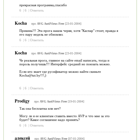
прекрасная программа,спасибо
6
|
6
|
Ответить
Kocha
про
AVG AntiVirus Free
[23-01-2004]
Прикинь!!! Эта прога нашла червя, хотя "Каспар" стоит, правда я
его пару недель не обновлял.
6
|
6
|
Ответить
Kocha
про
AVG AntiVirus Free
[23-01-2004]
Че реальная прога, главное на сайте email написать, тогда и
пороль получишь!!! Интерфейс средний но поюзать можно.
Если кто знает где русификатор можно найти скиньте
Kocha@tut.by!!!;)
6
|
6
|
Ответить
Prodigy
про
AVG AntiVirus Free
[19-01-2004]
Так она бесплатна или нет?
Могу ли я ее клиентам ставить вместо AVP и что мне за это
будет? Какое соглашение надо принять?
6
|
6
|
Ответить
алексей
про
AVG AntiVirus Free
[07-01-2004]