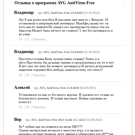
Отзывы о программе AVG AntiVirus Free
Владимир
про
AVG AntiVirus Free 23.8.8416
[15-10-2023]
Лет 8 как купил ноутбук.В магазине мне вместе с Виндовс 10
установили и американский антивирус МакАфи,сказав,что он
хоть как-то защитит.Не увидел его преимуществ перед тем же
Авастом.Может быть ничего не ставить? 5 лет без антивируса-и
не умер.
15
|
13
|
Ответить
Владимир
про
AVG AntiVirus Free 23.8.8416
[15-10-2023]
Прочитал отзывы.Кому нужны такие отзывы? Хаять и я
могу.Прочитать бы дельные оценки и предложения,а их-то и нет.
Я вот уже лет пять без всякого антивируса.И ничего,встроенный
защитник охраняет.Кто-нибудь скажет,почему это плохо?
10
|
18
|
Ответить
Алексей
про
AVG AntiVirus Free 23.8.8416
[03-09-2023]
Установился он как то без моего ведома. И удалить его только из
безопасного режима. И только вручную. Всякие удалялки не
помогут.
16
|
19
|
Ответить
Вор
про
AVG AntiVirus Free 2021 build 21.7.6523
[15-09-2021]
Ху* пойми как он появился на моем ПК????
Одним прекрасным вечером я запустил игру и в процессе
начались жуткие тормоза, игру закрыл и обнаружил это е6**чее