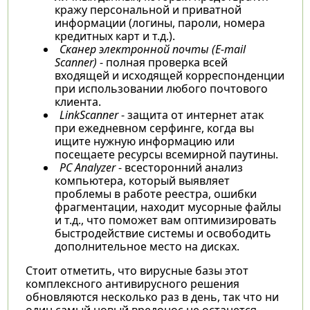
кражу персональной и приватной
информации (логины, пароли, номера
кредитных карт и т.д.).
Сканер электронной почты (E-mail
Scanner)
- полная проверка всей
входящей и исходящей корреспонденции
при использовании любого почтового
клиента.
LinkScanner
- защита от интернет атак
при ежедневном серфинге, когда вы
ищите нужную информацию или
посещаете ресурсы всемирной паутины.
PC Analyzer
- всесторонний анализ
компьютера, который выявляет
проблемы в работе реестра, ошибки
фрагментации, находит мусорные файлы
и т.д., что поможет вам оптимизировать
быстродействие системы и освободить
дополнительное место на дисках.
Стоит отметить, что вирусные базы этот
комплексного антивирусного решения
обновляются несколько раз в день, так что ни
один самый новый вредонос не останется