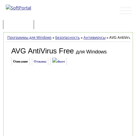
Программы
Статьи
Программы для Windows
»
Безопасность
»
Антивирусы
»
AVG AntiVirus F
AVG AntiVirus Free
для Windows
Описание
Отзывы