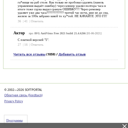
га*нище на раб столе. Как только не пробовал удалять (панель
управления выдаёт ошибку) через клинер удалял полтора часа в
итоге тоже сцука выдал сраную ОШИБКУ!!! Через ремовер
удаляет уже два часа???????????? третий час ночи, мне не до сна,
железо за 100к забрано какой то ху*той. НЕ КАЧАЙТЕ ЭТО ГГГ
36
|
41
|
Ответить
Актор
про
AVG AntiVirus Free 2021 build 21.4.6266
[01-06-2021]
С платной версией "5".
27
|
16
|
Ответить
Читать все отзывы
(1059) /
Добавить отзыв
Категории
© 2002—2026 SOFTPORTAL
Обратная связь (Feedback)
Privacy Policy
Программы