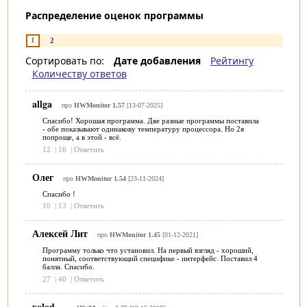
Распределение оценок программы
1
2
Сортировать по:
Дате добавления
Рейтингу
Количеству ответов
allga
про
HWMonitor 1.57
[13-07-2025]
Спасибо! Хорошая программа. Две разные программы поставила
- обе показывают одинакову температуру процессора. Но 2я
попроще, а в этой - всё.
12
|
16
|
Ответить
Олег
про
HWMonitor 1.54
[23-11-2024]
Спасибо !
10
|
13
|
Ответить
Алексей Лит
про
HWMonitor 1.45
[01-12-2021]
Программу только что установил. На первый взгляд - хороший,
понятный, соответствующий специфике - интерфейс. Поставил 4
балла. Спасибо.
27
|
40
|
Ответить
xolod