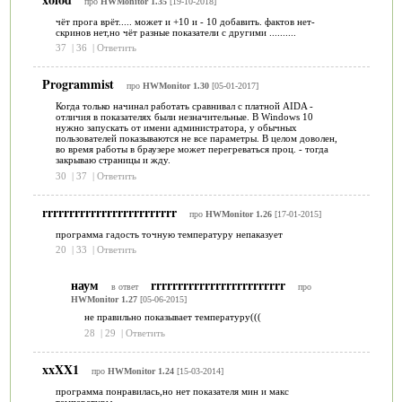
про
HWMonitor 1.35
[19-10-2018]
чёт прога врёт..... может и +10 и - 10 добавить. фактов нет-
скринов нет,но чёт разные показатели с другими ..........
37
|
36
|
Ответить
Programmist
про
HWMonitor 1.30
[05-01-2017]
Когда только начинал работать сравнивал с платной AIDA -
отличия в показателях были незначительные. В Windows 10
нужно запускать от имени администратора, у обычных
пользователей показываются не все параметры. В целом доволен,
во время работы в браузере может перегреваться проц. - тогда
закрываю страницы и жду.
30
|
37
|
Ответить
rrrrrrrrrrrrrrrrrrrrrrrrr
про
HWMonitor 1.26
[17-01-2015]
программа гадость точную температуру непаказует
20
|
33
|
Ответить
наум
rrrrrrrrrrrrrrrrrrrrrrrrr
в ответ
про
HWMonitor 1.27
[05-06-2015]
не правильно показывает температуру(((
28
|
29
|
Ответить
xxXX1
про
HWMonitor 1.24
[15-03-2014]
программа понравилась,но нет показателя мин и макс
температуры...