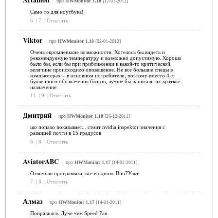
про
HWMonitor 1.18
[12-01-2012]
Само то для ноутбука!
6
|
7
|
Ответить
Viktor
про
HWMonitor 1.18
[02-01-2012]
Очень скромненькие возможности. Хотелось бы видеть и
рекомендуемую температуру и возможно допустимую. Хорошо
было бы, если бы при приближении к какой-то критической
величине происходило оповещение. Не все большие спецы в
компьютерах – в основном потребители, поэтому вместо 4-х
буквенного обозначения блоков, лучше бы написали их краткое
назначение.
11
|
9
|
Ответить
Дмитрий
про
HWMonitor 1.18
[26-12-2011]
шо попало показывает... стоит nvidia inspektor значения с
разницей почти в 15 градусов
6
|
8
|
Ответить
AviatorABC
про
HWMonitor 1.17
[14-02-2011]
Отличная программка, все в одном. Вин7Ульт
7
|
8
|
Ответить
Алмаз
про
HWMonitor 1.17
[14-01-2011]
Понравился. Луче чем Speed Fan.