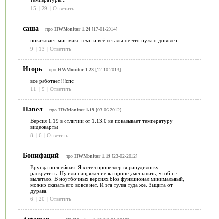
15
|
29
|
Ответить
саша
про
HWMonitor 1.24
[17-01-2014]
показывает мин макс темп и всё остальное что нужно доволен
9
|
13
|
Ответить
Игорь
про
HWMonitor 1.23
[12-10-2013]
все работает!!!спс
11
|
9
|
Ответить
Павел
про
HWMonitor 1.19
[03-06-2012]
Версия 1.19 в отличии от 1.13.0 не показывает температуру
видеокарты
8
|
6
|
Ответить
Бонифаций
про
HWMonitor 1.19
[23-02-2012]
Ерунда полнейшая. Я хотел пропеллер впринудиловку
раскрутить. Ну или напряжение на проце уменьшить, чтоб не
вылетало. В ноутбочных версиях bios функционал минимальный,
можно сказать его вовсе нет. И эта тулза туда же. Защита от
дурака.
6
|
20
|
Ответить
Artamon