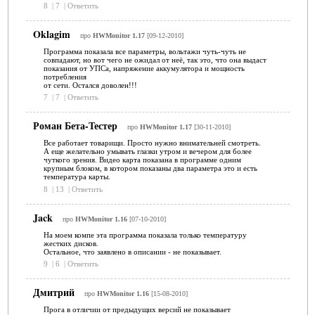
8
|
7
|
Ответить
Oklagim
про
HWMonitor 1.17
[09-12-2010]
Программа показала все параметры, вольтажи чуть-чуть не
совпадают, но вот чего не ожидал от неё, так это, что она выдаст
показания от УПСа, напряжение аккумулятора и мощность
потребления
от сети. Остался доволен!!!
7
|
7
|
Ответить
Роман Бета-Тестер
про
HWMonitor 1.17
[30-11-2010]
Все работает товарищи. Просто нужно внимательней смотреть.
А еще желательно умывать глазки утром и вечером для более
чуткого зрения. Видео карта показана в программе одним
крупным блоком, в котором показаны два параметра это и есть
температура карты.
8
|
13
|
Ответить
Jack
про
HWMonitor 1.16
[07-10-2010]
На моем компе эта программа показала только температуру
жестких дисков.
Остальное, что заявлено в описании - не показывает.
9
|
6
|
Ответить
Дмитрий
про
HWMonitor 1.16
[15-08-2010]
Прога в отличии от предыдущих версий не показывает