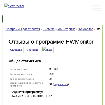
Программы
Статьи
Программы для Windows
»
Система
»
Мониторинг
»
HWMonitor
»
Отзыв
Отзывы о программе
HWMonitor
СКАЧАТЬ
Описание
Общая статистика
Загрузок всего
961 895
Загрузок за сегодня
209
Кол-во комментариев
24
Подписавшихся на новости о
31 (
подписаться
)
программе
Оцените программу!
3.73
из 5, всего оценок -
1187