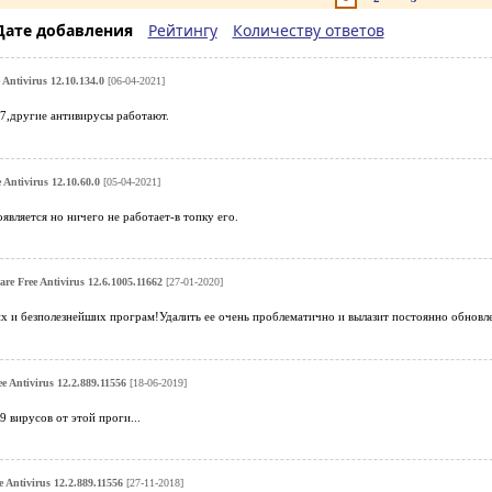
Дате добавления
Рейтингу
Количеству ответов
Antivirus 12.10.134.0
[06-04-2021]
 7,другие антивирусы работают.
 Antivirus 12.10.60.0
[05-04-2021]
оявляется но ничего не работает-в топку его.
re Free Antivirus 12.6.1005.11662
[27-01-2020]
х и безполезнейших програм!Удалить ее очень проблематично и вылазит постоянно обновле
e Antivirus 12.2.889.11556
[18-06-2019]
 вирусов от этой проги...
 Antivirus 12.2.889.11556
[27-11-2018]