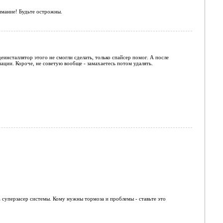
имание! Будьте острожны.
еинсталлятор этого не смогли сделать, только спайсер помог. А после
ации. Короче, не советую вообще - замахаетесь потом удалять.
а суперзасер системы. Кому нужны тормоза и проблемы - ставьте это