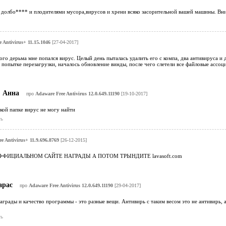
с долбо**** и плодителями мусора,вирусов и хрени всяко засорительной вашей машины. Вн
 Antivirus+ 11.15.1046
[27-04-2017]
го дерьма мне попался вирус. Целый день пыталась удалить его с компа, два антивируса и д
 попытке перезагрузки, началось обновление винды, после чего слетели все файловые ассоци
Анна
про
Adaware Free Antivirus 12.0.649.11190
[19-10-2017]
кой папке вирус не могу найти
ь
e Antivirus+ 11.9.696.8769
[26-12-2015]
ФИЦИАЛЬНОМ САЙТЕ НАГРАДЫ А ПОТОМ ТРЫНДИТЕ lavasoft.com
арас
про
Adaware Free Antivirus 12.0.649.11190
[29-04-2017]
грады и качество программы - это разные вещи. Антивирь с таким весом это не антивирь, 
ь