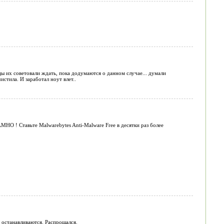
ы их советовали ждать, пока додумаются о данном случае... думали
стила. И заработал ноут влет..
МНО ! Ставьте Malwarebytes Anti-Malware Free в десятки раз более
 останавливаются. Распрощался.