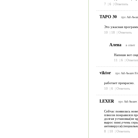
7
|
6
|
Ответить
ТАРО 30
про
Ad-Aware
Это ужасная программа.
10
|
18
|
Ответить
Алена
в ответ
Напиши вот сюда
11
|
6
|
Ответит
viktor
про
Ad-Aware Fre
работает прекрасно.
10
|
6
|
Ответить
LEXER
про
Ad-Aware F
Сейчас появилась нове
плюсов понравился пр
долгая установка(не к
вырос пинг,очень серь
антивируса(специальна
8
|
10
|
Ответить