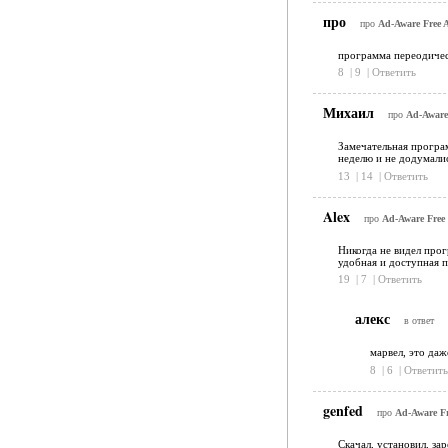
про
про
Ad-Aware Free A
программа переодическ
8
|
9
|
Ответить
Михаил
про
Ad-Aware 
Замечательная програм
неделю и не додумалис
13
|
14
|
Ответить
Alex
про
Ad-Aware Free 
Никогда не видел прог
удобная и доступная 
19
|
7
|
Ответить
алекс
в ответ
марвел, это даж
8
|
6
|
Ответить
genfed
про
Ad-Aware Fr
Скачал, установил, за