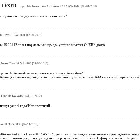
LEXER
про
Ad-Aware Free Antivirus+ 11.9.696.8769
[08-01-2016]
т пропал после удаления. как восстановить?
e Free 11.0.4516.0
[12-10-2013]
re IS 2014? полёт нормальный, правда устанавливается ОЧЕНЬ долго
Aware Free 10.5.1.4369
[21-03-2013]
с от AdAware-free не встанет в конфликт с Avast-free?
Aware (не помню версию), комп стал жестоко тормозить. Снёс AdAware - комп заработал сно
Free 10.4.49.4168
[31-12-2012]
 пашут уже 4 года!Нет претензий.
ee 10.3.45.3935
[07-11-2012]
Aware Antivirus Free v.10.3.45.3935 работает отлично,устанавливается просто,можно получи
ийского в помощь проги переводчики - сразу всё станет понятно.С файрволом Comodo рабо