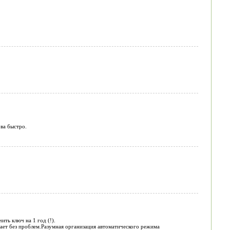
ва быстро.
ть ключ на 1 год (!).
тает без проблем.Разумная организация автоматического режима