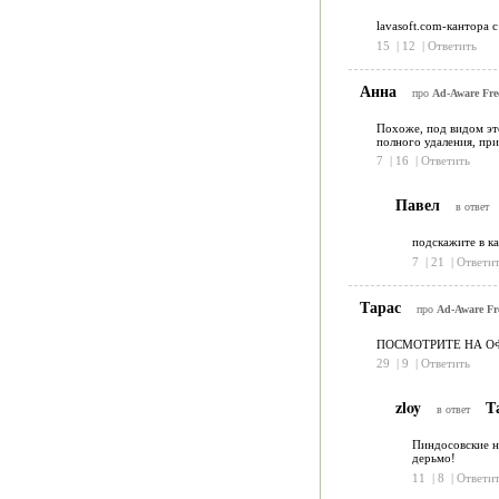
lavasoft.com-кантора 
15
|
12
|
Ответить
Анна
про
Ad-Aware Free
Похоже, под видом это
полного удаления, при
7
|
16
|
Ответить
Павел
в ответ
подскажите в ка
7
|
21
|
Ответит
Тарас
про
Ad-Aware Fre
ПОСМОТРИТЕ НА ОФ
29
|
9
|
Ответить
zloy
Т
в ответ
Пиндосовские на
дерьмо!
11
|
8
|
Ответит