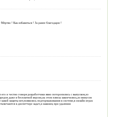
т Мёртво ! Как избавиться ! За ранее благодарю !
 его и честно говоря разработчики явно поторопились с выпуском,из
редов даже в бесплатной версии,на этом плюсы закончились,из минусов
е какой защиты нет,появились подтормаживания в системе,в онлайн играх
отключаются в диспетчере задач,и наконец при удалении