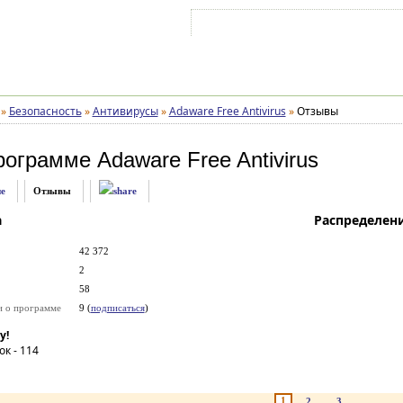
Войти на аккаунт
Зарегистрироваться
»
Безопасность
»
Антивирусы
»
Adaware Free Antivirus
»
Отзывы
рограмме
Adaware Free Antivirus
е
Отзывы
а
Распределен
42 372
2
58
и о программе
9 (
подписаться
)
у!
ок -
114
1
2
3