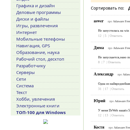
Графика и дизайн
Сортировать по:
Деловые программы
Диски и файлы
aswer
про
Adaware Free 
Игры, развлечения
Не запустилась на win
Интернет
12
|
5
|
Ответить
Мобильные телефоны
Навигация, GPS
Дима
про
Adaware Free
Образование, наука
Не запускается,окно п
Рабочий стол, десктоп
8
|
7
|
Ответить
Разработчику
Серверы
Александр
про
Adawa
Сети
Одна из найвреднейши
Система
31
|
17
|
Ответить
Текст
Хобби, увлечения
Юрий
про
Adaware Fre
Электронные книги
У меня DrWeb нашёл 59
ТОП-100 для Windows
12
|
13
|
Ответить
Костя
про
Adaware Free