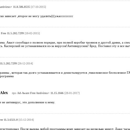
ntivirus+ 11.8.586.8535
[17-10-2015]
и зависает ,второе не могу удалить(((ужассссссссс
Free 11.5.202.7299
[18-02-2015]
ма. Аваст соообщал о полном порядке, при полной коробке троянов и другой дряни, а спец
ь. Касперский не устанавливался из-за вирусов!Антивирусник! Бред. Поставил эту и все вычи
11.5.202.7299
[26-12-2014]
раммы , которая так долго устанавливается и деинсталируется ,тяжеловесное бесполезное ГА
программа
Alex
про
Ad-Aware Free Antivirus+ 11.15.1046
[28-01-2017]
е не антивирус, это дополнение к нему.
ee 11.3.6321.0
[15-12-2014]
регистрировал. После вызова любой программы комп зависает на несколько минут. Даже часы