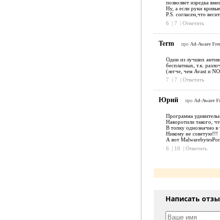
позволяет изредка вме
Ну, а если руки кривы
P.S. согласен,что веси
6
|
7
|
Ответить
Term
про
Ad-Aware Free
Один из лучших антив
бесплатных, т.к. разл
(легче, чем Avast и N
7
|
7
|
Ответить
Юрий
про
Ad-Aware Fr
Программа удивительна
Наворотили такого, чт
В топку однозначно в 
Никому не советую!!!
А вот MalwarebytesPor
6
|
10
|
Ответить
Написать отз