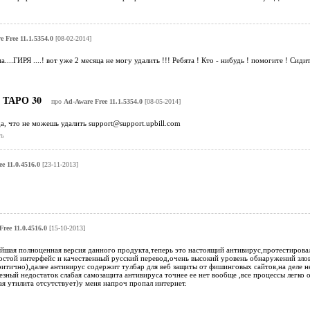
 Free 11.1.5354.0
[08-02-2014]
...ГИРЯ ....! вот уже 2 месяца не могу удалить !!! Ребята ! Кто - нибудь ! помогите ! Сиди
ТАРО 30
про
Ad-Aware Free 11.1.5354.0
[08-05-2014]
, что не можешь удалить support@support.upbill.com
ь
e 11.0.4516.0
[23-11-2013]
ree 11.0.4516.0
[15-10-2013]
йшая полноценная версия данного продукта,теперь это настоящий антивирус,протестировал
остой интерфейс и качественный русский перевод,очень высокий уровень обнаружений злов
ритично),далее антивирус содержит тулбар для веб защиты от фишинговых сайтов,на деле н
езный недостаток слабая самозащита антивируса точнее ее нет вообще ,все процессы легко 
я утилита отсутствует)у меня напроч пропал интернет.