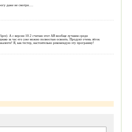
огу даже не смотри.....
pre). А с версии 10.2 считаю этот АВ вообще лучшим среди
 однако за час его уже можно полностью освоить. Продукт очень лёгок
жалеете! Я, как тестер, настоятельно рекомендую эту программу!