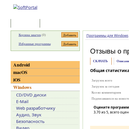
Программы
Статьи
Корзина закачек
(
0
)
Программы для Windows
Избранные программы
Отзывы о п
Категории
СКАЧАТЬ
Описани
Android
Общая статистик
macOS
iOS
Загрузок всего
Windows
Загрузок за сегодня
Кол-во комментариев
CD/DVD диски
Подписавшихся на новост
E-Mail
Оцените программ
Web разработчику
3.70
из 5, всего оцен
Аудио, Звук
Безопасность
Видео