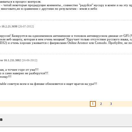
шиваться в процесс контроля.
е - читай некоторые предыдущие комменты , совместно "радуйся" мусору в компе и на эту пр
т многовато,но в сравнении с другими по результатам - земля и небо
 10.2.21.3698
[26-07-2012]
ирусов! Базируется на одноименном антишпионе и топовом антивирусном движке от GFI (Vi
очили веб-защиту, которая в нем очень мощная! Удручает только отсутствие русского языка,
OD32) и очень хорошо уживается с фаерволами Online Aromor или Comodo. Пробуйте, не по
ee 10.1.211.3882
[16-06-2012]
я, а точнее горе от ума!!!
о и сами наверно не разберутся!!!
топку!!!
table советую всем и на флешке обновляется и ищет врагов на ура!!!
1
2
3
ыв