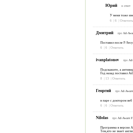
Юрий
в ответ
У меня тоже ине
6
|
6
|
Ответить
Дмитрий
про
Ad-Awar
Поставил после F-Secy
6
|
6
|
Ответить
ivanplatonov
про
Ad-
Подскажите, а антивиру
Год назад поставил Ad
8
|
13
|
Ответить
Георгий
про
Ad-Aware 
в паре с доктором веб
6
|
6
|
Ответить
Nilolas
про
Ad-Aware Fr
Программа в версии Ad
Тем,кто не знает англ