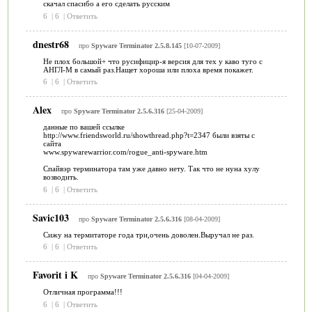
скачал спасибо а его сделать русским
6
|
6
|
Ответить
dnestr68
про
Spyware Terminator 2.5.8.145
[10-07-2009]
Не плох большой+ что русифицир-я версия для тех у каво туго с
АНГЛ-М в самый раз.Нащет хороша или плоха время покажет.
6
|
6
|
Ответить
Alex
про
Spyware Terminator 2.5.6.316
[25-04-2009]
данные по вашей ссылке
http://www.friendsworld.ru/showthread.php?t=2347 были взяты с
сайта
www.spywarewarrior.com/rogue_anti-spyware.htm
Спайвэр терминатора там уже давно нету. Так что не нуна хулу
возводить.
6
|
6
|
Ответить
Savic103
про
Spyware Terminator 2.5.6.316
[08-04-2009]
Сижу на термитаторе года три,очень доволен.Выручал не раз.
6
|
6
|
Ответить
Favorit i K
про
Spyware Terminator 2.5.6.316
[04-04-2009]
Отличная программа!!!
6
|
6
|
Ответить