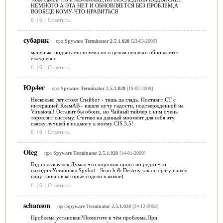
НЕМНОГО А ЭТА НЕТ И ОБНОВЛЯЕТСЯ БЕЗ ПРОБЛЕМ,А
ВООБЩЕ КОМУ-ЧТО НРАВИТЬСЯ
6
|
6
|
Ответить
субарик
про
Spyware Terminator 2.5.1.028
[23-03-2009]
маненько подвисает система но в целом неплохо обновляется
ежедневно
6
|
6
|
Ответить
Юр4ег
про
Spyware Terminator 2.5.1.028
[19-02-2009]
Несколько лет стоял Спайбот - тишь да гладь. Поставит СТ с
интерацией КламАВ - нашло кучу гадости, подтверждённой на
Virustotal! Оставит бы обоих, но Чайный таймер с ним очень
тормозит систему. Считаю на данный моомент для себя эту
связку лучшей в подмогу к моему CIS 3.5!
6
|
6
|
Ответить
Oleg
про
Spyware Terminator 2.5.1.028
[14-01-2009]
Год пользовался.Думал что хорошая прога но редко что
находил.Установил Spybot - Search & Destroy,так он сразу нашел
пару троянов которые сидели в компе)
6
|
6
|
Ответить
schanson
про
Spyware Terminator 2.5.1.028
[24-12-2008]
Проблема установки?Помогите в чём проблема.При