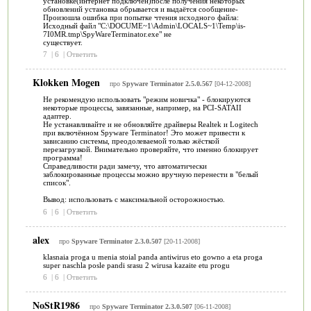
установке(интернет подключен)после получения некоторых
обновлений установка обрывается и выдаётся сообщение-
Пpoизoшлa oшибкa пpи пoпыткe чтeния иcxoднoгo фaйлa:
Иcxoдный фaйл "C:\DOCUME~1\Admin\LOCALS~1\Temp\is-
7I0MR.tmp\SpyWareTerminator.exe" нe
cyщecтвyeт.
7
|
6
|
Ответить
Klokken Mogen
про
Spyware Terminator 2.5.0.567
[04-12-2008]
Не рекомендую использовать "режим новичка" - блокируются
некоторые процессы, завязанные, например, на PCI-SATAII
адаптер.
Не устанавливайте и не обновляйте драйверы Realtek и Logitech
при включённом Spyware Terminator! Это может привести к
зависанию системы, преодолеваемой только жёсткой
перезагрузкой. Внимательно проверяйте, что именно блокирует
программа!
Справедливости ради замечу, что автоматически
заблокированные процессы можно вручную перенести в "белый
список".
Вывод: использовать с максимальной осторожностью.
6
|
6
|
Ответить
alex
про
Spyware Terminator 2.3.0.507
[20-11-2008]
klasnaia proga u menia stoial panda antiwirus eto gowno a eta proga
super naschla posle pandi srasu 2 wirusa kazaite etu progu
6
|
6
|
Ответить
NoStR1986
про
Spyware Terminator 2.3.0.507
[06-11-2008]