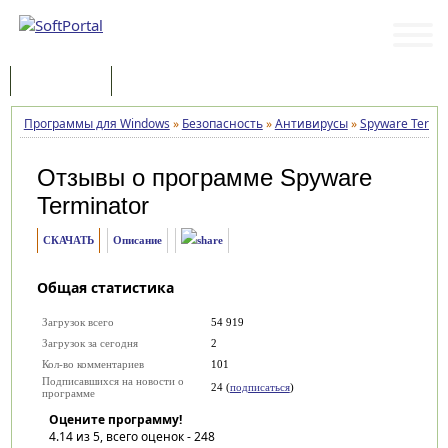
Программы
Статьи
Программы для Windows
»
Безопасность
»
Антивирусы
»
Spyware Termin
Отзывы о программе
Spyware
Terminator
СКАЧАТЬ
Описание
Общая статистика
Загрузок всего
54 919
Загрузок за сегодня
2
Кол-во комментариев
101
Подписавшихся на новости о
24 (
подписаться
)
программе
Оцените программу!
4.14
из 5, всего оценок -
248