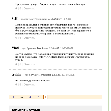
Программа суперр. Хорошо ищет и самое главное быстро
6
|
6
|
Ответить
StK
про
Spyware Terminator 2.3.0.494
[27-10-2008]
а мне понравилась отличная антибацильная прога . в режиме
новичка немучает вопросами и тем не менее своим монитором
блокирует вредоносные процессы но если уж недоверяете то в
расширенном режиме спросип о всем незнакомом
6
|
6
|
Ответить
Vlad
про
Spyware Terminator 2.3.0.487
[11-08-2008]
Да уж, думал, что хороший антишпион/антивирус, пока товарищ
не сбросил ссылку: http://www.friendsworld.ru/showthread.php?
t=2347
6
|
6
|
Ответить
truhin
про
Spyware Terminator 2.3.0.481
[01-08-2008]
не рекомендую.одни минусы
6
|
6
|
Ответить
5
1
...
3
4
Написать отзыв