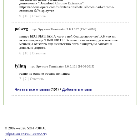
дополнения "Download Chrome Extension".
https://addons.opera.com/ru/extensions/details/download-chrome-
extension-9/?display=en
9
|
10
|
Ответить
polserg
про
Spyware Terminator 3.0.1.107
[13-01-2016]
пишут БЕСПЛАТНАЯ.А чего в ней бесплатного-то? Всё,что ни
включишь,везде "ОБНОВИТЕ".За известные антивирусы платишь
меньше,а от этого ещё неизвестно чего ожидать,но заплати и
довольно дорого.
6
|
10
|
Ответить
fylhtq
про
Spyware Terminator 3.0.0.101
[14-06-2015]
гавно не одного трояна не нашла
7
|
7
|
Ответить
Читать все отзывы
(101) /
Добавить отзыв
Категории
© 2002—2026 SOFTPORTAL
Обратная связь (Feedback)