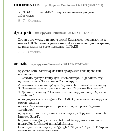
DOOMESTUS
про
Spyware Terminator 3.0.1.112
[16-01-2019]
УГРОЗА "PUP.Gen.dd!c" Сразу же исполняющий файл
заблочился.
6
|
7
|
Ответить
Дмитрий
про
Spyware Terminator 3.0.1.112
[01-12-2018]
Это просто ужас, а не программа! Компьютер подвисает из-за
нее на 100 %. Гадость редкостная. И не нашла ни одного трояна,
хотя на компа их было несколько! ШЛАК!!!
7
|
7
|
Ответить
лвпьбъ
про
Spyware Terminator 3.0.1.112
[12-12-2017]
Spyware Terminator нормальная программа если правильно
установить:
1. Создать пустую папку для "инсталлятора" и добавить эту
пустую папки в "Исключения" антивируса.
2. Скачать "инсталлятор" для "Spyware Terminator" в эту папку.
3. Отключить антивирус и установить "Spyware Terminator".
4. Добавить в папку "Исключения" антивируса папку "Spyware
Terminator"
находящуюся в "C:\Program Files (x86)", включить антивирус и
можно удалить
папку с "инсталлятором". Через некоторое время "Spyware
Terminator"
предлагает скачать дополнение к браузеру "Spyware Terminator
Internet Guard".
https://chrome.google.com/webstore/detail/spyware-terminator-
intern/elbjpfdfllhaioofjgmiaekihidancnc/
Оно подходит к браузерам "google", "Яндекс", "opera". В "opera"
скачивается после установки