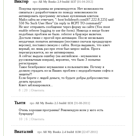
Виктор
про
All My Books 2.9 build 1137
[01-04-2012]
Покупка программы не рекомендуется. Нет возможности
связаться с разработчиком по поводу невозможности
активировать программу легально купленным ключом.
Майл сайта не отвечает, ": host bolidesoft.com[67.222.8.225] said:
550 No Such User Here" (in reply to RCPT TO command)"
Не мог отправить сообщение через форму на сайте (You must
enable referrer logging to use the form). Никогда и нигде более
подобных проблем не было. referrer в браузере включен.
Достали глюки с прогой при активации. После нескольких
неудачных попыток активации (поставил сначала предыдущую
версию), поставил свежую с сайта. Всегда выдавало, что ключ
верный, но лишь раз при этом был запрос майла. Прога
перезагружается, но не активирована.
А сейчас выдала ошибку (на английском - неуважение к
русскоязычным юзерам), вероятно, что было 3 попытки
регистрации.
Такое безобразное неуважение к пользователям. Почему я
должен страдать из-за Ваших проблем с недоработками софта и
защиты?!
Если берете с людей деньги, то будьте добры добросовестно
делать продукт.
Ключ заблокировался...
8
|
20
|
Ответить
Тьотя
про
All My Books 2.5 build 1131
[31-08-2011]
Очень хорошая программа! Рекомендую всем у кого есть
букридер!
10
|
6
|
Ответить
Виаталий
про
All My Books 2.4 build 1130
[22-07-2011]