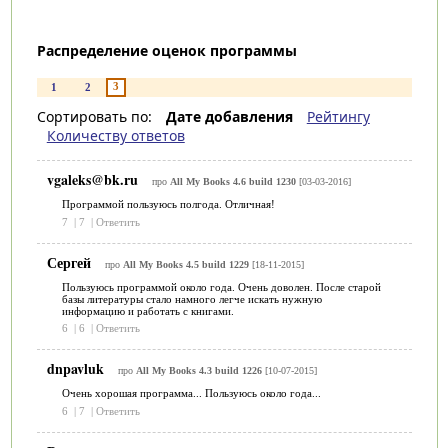
Распределение оценок программы
3
1
2
Сортировать по:
Дате добавления
Рейтингу
Количеству ответов
vgaleks@bk.ru
про
All My Books 4.6 build 1230
[03-03-2016]
Программой пользуюсь полгода. Отличная!
7
|
7
|
Ответить
Сергей
про
All My Books 4.5 build 1229
[18-11-2015]
Пользуюсь программой около года. Очень доволен. После старой
базы литературы стало намного легче искать нужную
информацию и работать с книгами.
6
|
6
|
Ответить
dnpavluk
про
All My Books 4.3 build 1226
[10-07-2015]
Очень хорошая программа... Пользуюсь около года...
6
|
7
|
Ответить