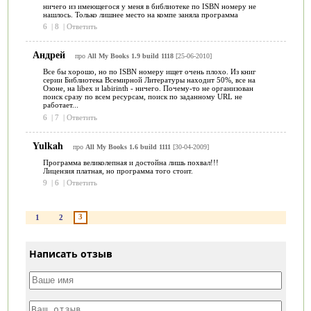
ничего из имеющегося у меня в библиотеке по ISBN номеру не
нашлось. Только лишнее место на компе заняла программа
6
|
8
|
Ответить
Андрей
про
All My Books 1.9 build 1118
[25-06-2010]
Все бы хорошо, но по ISBN номеру ищет очень плохо. Из книг
серии Библиотека Всемирной Литературы находит 50%, все на
Озоне, на libex и labirinth - ничего. Почему-то не организован
поиск сразу по всем ресурсам, поиск по заданному URL не
работает...
6
|
7
|
Ответить
Yulkah
про
All My Books 1.6 build 1111
[30-04-2009]
Программа великолепная и достойна лишь похвал!!!
Лицензия платная, но программа того стоит.
9
|
6
|
Ответить
3
1
2
Написать отзыв