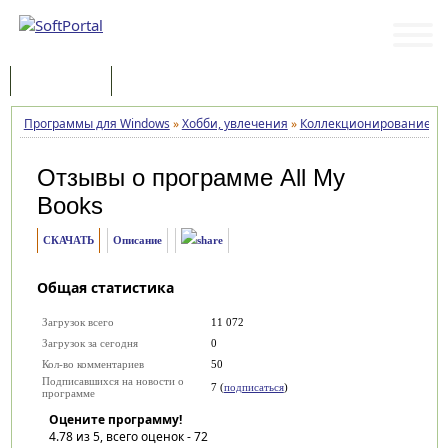
Программы
Статьи
Программы для Windows
»
Хобби, увлечения
»
Коллекционирование
»
Отзывы о программе
All My
Books
СКАЧАТЬ
Описание
Общая статистика
Загрузок всего
11 072
Загрузок за сегодня
0
Кол-во комментариев
50
Подписавшихся на новости о
7 (
подписаться
)
программе
Оцените программу!
4.78
из 5, всего оценок -
72