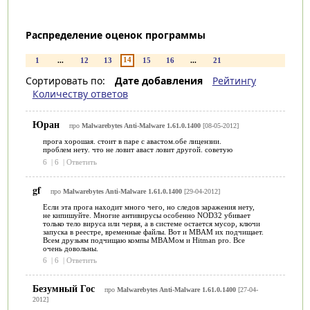
Распределение оценок программы
14
1
...
12
13
15
16
...
21
Сортировать по:
Дате добавления
Рейтингу
Количеству ответов
Юран
про
Malwarebytes Anti-Malware 1.61.0.1400
[08-05-2012]
прога хорошая. стоит в паре с авастом.обе лицензии.
проблем нету. что не ловит аваст ловит другой. советую
6
|
6
|
Ответить
gf
про
Malwarebytes Anti-Malware 1.61.0.1400
[29-04-2012]
Если эта прога находит много чего, но следов заражения нету,
не кипишуйте. Многие антивирусы особенно NOD32 убивает
только тело вируса или червя, а в системе остается мусор, ключи
запуска в реестре, временные файлы. Вот и MBAM их подчищает.
Всем друзьям подчищаю компы MBAMом и Hitman pro. Все
очень довольны.
6
|
6
|
Ответить
Безумный Гос
про
Malwarebytes Anti-Malware 1.61.0.1400
[27-04-
2012]