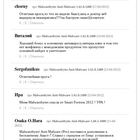
chorny
про
Malwarebytes Anti-Malware 1.61.0.1400
[17-04-2012]
Отличная прога,то что не видели Аваст,заец и доктор веб
выдернула ненапрягаясь!!!!на быстром скане)))советую
6
|
6
|
Ответить
Виталий
про
Malwarebytes Anti-Malware 1.61.0.1400
[14-04-2012]
Хороший бонус к основному антивирусу.пятерка.плюс в том-что
нет конфликта с комодовским продуктом.что пропустит
основной-найдет и уничтожит
6
|
6
|
Ответить
Sergofanikus
про
Malwarebytes Anti-Malware 1.61.0.1400
[13-04-2012]
Отличнейшая прога !
6
|
6
|
Ответить
Ира
про
Malwarebytes Anti-Malware 1.61.0.1400
[13-04-2012]
Меня Malwarebytes спасла от Smart Fortress 2012 ! УРА !
6
|
6
|
Ответить
Osaka O.Hara
про
Malwarebytes Anti-Malware 1.60.1.1000
[11-04-
2012]
Malwarebytes' Anti-Malware (Pro) поставил в дополнение к
бесплатному Аваст-7.Ставил с сериалом от Гены- установился
хорошо,зарегестрировался,обновился до последней