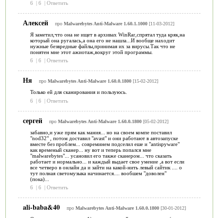
6
|
6
|
Ответить
Алексей
про
Malwarebytes Anti-Malware 1.60.1.1000
[11-03-2012]
Я заметил,что она не ищет в архивах WinRar,спрятал туда кряк,на
который она ругалась,а она его не нашла...И вообще находит
нужные безвредные файлы,принимая их за вирусы.Так что не
понятен мне этот ажиотаж,вокруг этой программы.
6
|
6
|
Ответить
Ня
про
Malwarebytes Anti-Malware 1.60.0.1800
[15-02-2012]
Только ей для сканирования и пользуюсь.
6
|
6
|
Ответить
сергей
про
Malwarebytes Anti-Malware 1.60.0.1800
[05-02-2012]
забавно,и уже прям как мания... но на своем компе поставил
"nod32" , потом доставил "avast" и они работают в автозапуске
вместе без проблем... совреминем подселил еше и "antispyware"
как временый сканер... ну вот и теперь попался мне
"malwarebytes"... усановил его также сканером... что сказать
работает и нормально... и каждый выдает свое умение ,а вот если
все четверо в онлайн да и зайти на какой-нить левый сайтик .... о
тут полная светомузыка начинается.... вообшем "доволен"
(пока)...
6
|
6
|
Ответить
ali-baba&40
про
Malwarebytes Anti-Malware 1.60.0.1800
[30-01-2012]