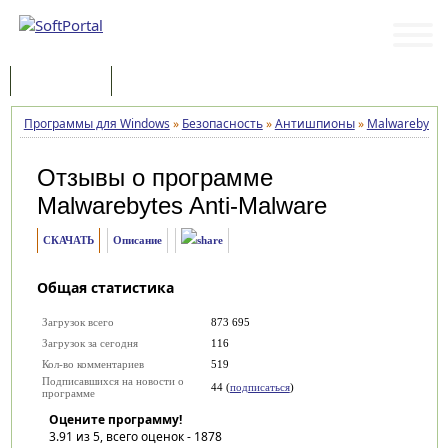
Программы
Статьи
Программы для Windows
»
Безопасность
»
Антишпионы
»
Malwarebytes
Отзывы о программе
Malwarebytes Anti-Malware
СКАЧАТЬ
Описание
Общая статистика
Загрузок всего
873 695
Загрузок за сегодня
116
Кол-во комментариев
519
Подписавшихся на новости о
44 (
подписаться
)
программе
Оцените программу!
3.91
из 5, всего оценок -
1878