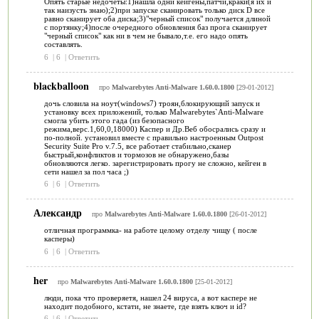
Опять старые недочеты:1)нашла одни кейгены,патчи,краки(я их и
так наизусть знаю);2)при запуске сканировать только диск D все
равно сканирует оба диска;3)"черный список" получается длиной
с портянку;4)после очередного обновления баз прога сканирует
"черный список" как ни в чем не бывало,т.е. его надо опять
составлять.
6
|
6
|
Ответить
blackballoon
про
Malwarebytes Anti-Malware 1.60.0.1800
[29-01-2012]
дочь словила на ноут(windows7) троян,блокирующий запуск и
установку всех приложений, только Malwarebytes`Anti-Malware
смогла убить этого гада (из безопасного
режима,верс.1,60,0,18000) Каспер и Др.Веб обосрались сразу и
по-полной. установил вместе с правильно настроенным Outpost
Security Suite Pro v.7.5, все работает стабильно,сканер
быстрый,конфликтов и тормозов не обнаружено,базы
обновляются легко. зарегистрировать прогу не сложно, кейген в
сети нашел за пол часа ;)
6
|
6
|
Ответить
Александр
про
Malwarebytes Anti-Malware 1.60.0.1800
[26-01-2012]
отличная программка- на работе целому отделу чищу ( после
касперы)
6
|
6
|
Ответить
her
про
Malwarebytes Anti-Malware 1.60.0.1800
[25-01-2012]
люди, пока что проверяетя, нашел 24 вируса, а вот каспере не
находит подобного, кстати, не знаете, где взять ключ и id?
6
|
6
|
Ответить