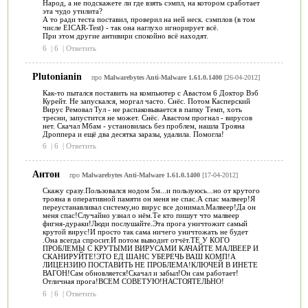
Народ, а не подскажете ли где взять сэмпл, на котором сработает
эта чудо утилита?
А то ради теста поставил, проверил на ней неск. сэмплов (в том
числе EICAR-Test) - так она наглухо игнорирует всё.
При этом другие антивири спокойно всё находят.
6
|
6
|
Ответить
Plutonianin
про
Malwarebytes Anti-Malware 1.61.0.1400
[26-04-2012]
Как-то пытался поставить на компьютер с Авастом 6 Доктор Вэб
Курейт. Не запускался, моргал часто. Снёс. Потом Касперский
Вирус Ремовал Тул - не распаковывается в папку Темп, хоть
тресни, запустится не может. Снёс. Авастом прогнал - вирусов
нет. Скачал Мбам - установилась без проблем, нашла Трояна
Дроппера и ещё два десятка заразы, удалила. Помогла!
6
|
6
|
Ответить
Антон
про
Malwarebytes Anti-Malware 1.61.0.1400
[17-04-2012]
Скажу сразу.Пользовался нодом 5м...и пользуюсь...но от крутого
трояна в оперативной памяти он меня не спас.А спас малвеер!Я
переустанавливал систему,но вирус все донимал.Малвеер!Да он
меня спас!Случайно узнал о нём.Те кто пишут что малвеер
фигня-дураки!Люди послушайте.Эта прога уничтожит самый
крутой вирус!И просто так сама ничего уничтожать не будет
.Она всегда спросит.И потом выводит отчёт.ТЕ У КОГО
ПРОБЛЕМЫ С КРУТЫМИ ВИРУСАМИ КАЧАЙТЕ МАЛВЕЕР И
СКАНИРУЙТЕ!ЭТО ЕД ШАНС УБЕРЕЧЬ ВАШ КОМП!А
ЛИЦЕНЗИЮ ПОСТАВИТЬ НЕ ПРОБЛЕМА!КЛЮЧЕЙ В ИНЕТЕ
ВАГОН!Сам обновляется!Скачал и забыл!Он сам работает!
Отличная прога!ВСЕМ СОВЕТУЮ!НАСТОЯТЕЛЬНО!
6
|
6
|
Ответить