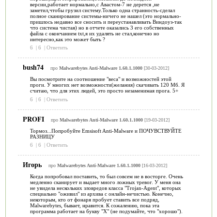
версии,работает нормально,с Авастом-7 не дерется ,не
заметил,чтобы грузил систему.Только одна странность-сделал
полное сканирование системы-ничего не нашел (это нормально-
пришлось недавно все сносить и переустанавливать Виндоуз-так
что система чистая) но в отчете оказались 3 его собственных
файла с окончанием txt,я их удалять не стал,конечно но
интересно,как это может быть ?
6
|
6
|
Ответить
bush74
про
Malwarebytes Anti-Malware 1.60.1.1000
[30-03-2012]
Вы посмотрите на соотношение "веса" и возможностей этой
проги. У многих нет возможности(желания) скачивать 120 Мб. Я
считаю, что для этих людей, это просто незаменимая прога. 5+
6
|
6
|
Ответить
PROFI
про
Malwarebytes Anti-Malware 1.60.1.1000
[19-03-2012]
Тормоз...Попробуйте Emsisoft Anti-Malware и ПОЧУВСТВУЙТЕ
РАЗНИЦУ
6
|
6
|
Ответить
Игорь
про
Malwarebytes Anti-Malware 1.60.1.1000
[16-03-2012]
Когда попробовал поставить, то был совсем не в восторге. Очень
медленно сканирует и выдает много ложных тревог. У меня она
не увидела нескольких зловредов класса "Trojan-Agent", которых
специально "оживил" из архива с онлайн-нечистью. Конечно,
некоторым, кто от фонаря пробует ставить все подряд,
Malwarebytes, бывает, нравится. К сожалению, пока эта
программа работает на букву "Х" (не подумайте, что "хорошо").