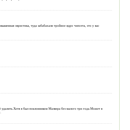
овышенная эвристика, туда забабахали тройное ядро чипсета, это у вас
её удалить.Хотя я был поклонником Малвера без малого три года.Может я
.