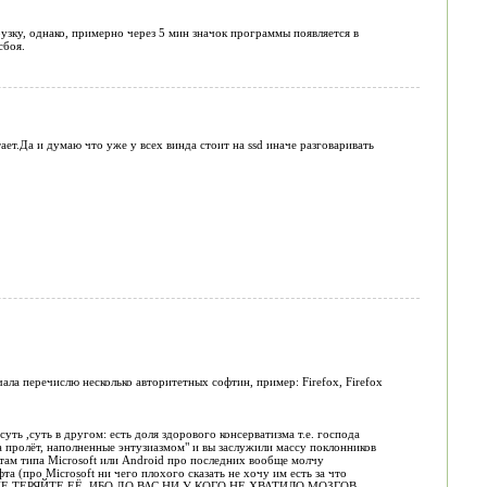
рузку, однако, примерно через 5 мин значок программы появляется в
сбоя.
ает.Да и думаю что уже у всех винда стоит на ssd иначе разговаривать
чала перечислю несколько авторитетных софтин, пример: Firefox, Firefox
уть ,суть в другом: есть доля здорового консерватизма т.е. господа
на пролёт, наполненные энтузиазмом" и вы заслужили массу поклонников
натам типа Microsoft или Android про последних вообще молчу
а (про Microsoft ни чего плохого сказать не хочу им есть за что
ТАК НЕ ТЕРЯЙТЕ ЕЁ ,ИБО ДО ВАС НИ У КОГО НЕ ХВАТИЛО МОЗГОВ