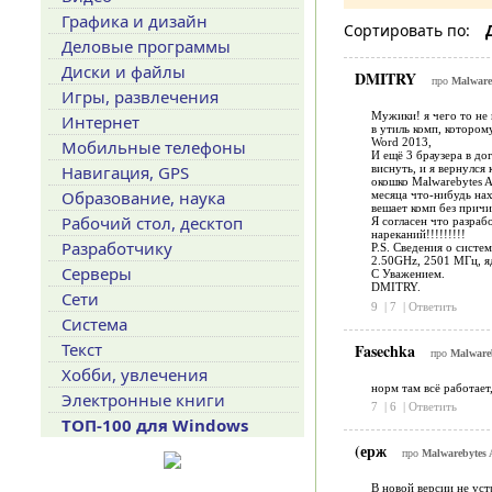
Графика и дизайн
Сортировать по:
Деловые программы
Диски и файлы
DMITRY
про
Malwareb
Игры, развлечения
Мужики! я чего то не 
Интернет
в утиль комп, котором
Word 2013,
Мобильные телефоны
И ещё 3 браузера в до
Навигация, GPS
виснуть, и я вернулся
окошко Malwarebytes A
Образование, наука
месяца что-нибудь нах
вешает комп без причи
Рабочий стол, десктоп
Я согласен что разраб
нареканий!!!!!!!!!
Разработчику
P.S. Сведения о сист
2.50GHz, 2501 МГц, яд
Серверы
С Уважением.
DMITRY.
Сети
9
|
7
|
Ответить
Система
Текст
Fasechka
про
Malwareb
Хобби, увлечения
норм там всё работает
Электронные книги
7
|
6
|
Ответить
ТОП-100 для Windows
(ерж
про
Malwarebytes 
В новой версии не уст