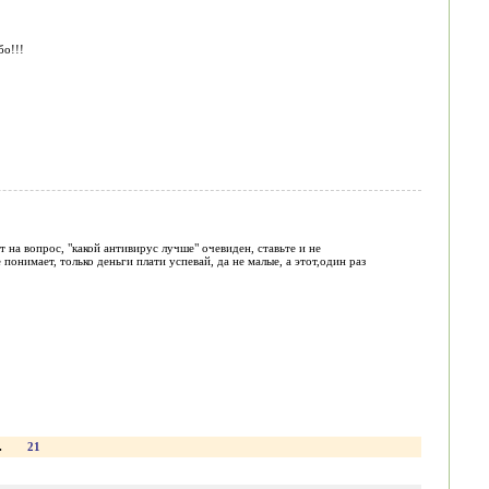
бо!!!
 на вопрос, "какой антивирус лучше" очевиден, ставьте и не
 понимает, только деньги плати успевай, да не малые, а этот,один раз
.
21