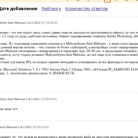
Дате добавления
Рейтингу
Количеству ответов
ytes Anti-Malware 2.0.2.1012
[07-10-2014]
понял - это кто пургу здесь гонит, давно сюда не заходил от прочитанного-офигел, то что
у 1,5 года от роду, работаю постоянно, бывает одновременно открыты Adobe Photoshop, Ado
гонку. Я с огромным уважением отношусь к Malwarebytes Anti-Malware , у меня стоит предыд
 к ранней версии потому – что считаю её более стабильной, в настройках стоит сканирова
nti-Malware (мгновенное сканирование) я терпеливо жду 20-30 сек. и продолжаю спокойно р
одится, хочу отдать должное Malwarebytes Anti-Malware, но всё-таки есть сомнения в ново
ны.
отчики улучшили ПО, но вопрос какими методами и учитывались ли все факторы и тестиров
еме: Microsoft Windows 7, 6.1.7601 Service Pack 1 Сборка 7601, x64-based PC,SAMSUNG E
ер: 2, логических процессоров: 4, (RAM)6.00 ГБ.
ytes Anti-Malware 2.0.2.1012
[22-09-2014]
,не надо тут
Anti-Malware 2.0.2.1012
[07-09-2014]
раивает, то, что нельзя из контекстного меню проверить файл не запустив предварительно с