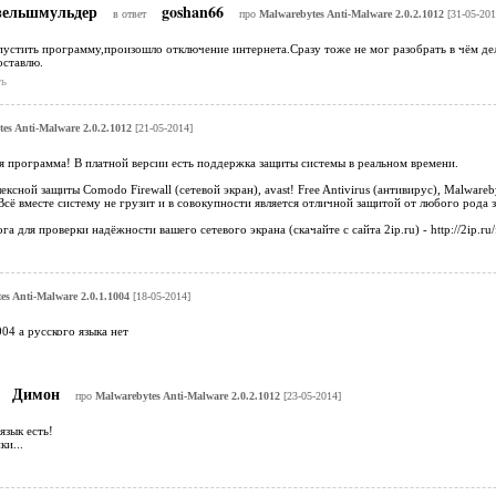
зельшмульдер
goshan66
в ответ
про
Malwarebytes Anti-Malware 2.0.2.1012
[31-05-201
пустить программу,произошло отключение интернета.Сразу тоже не мог разобрать в чём де
оставлю.
ь
es Anti-Malware 2.0.2.1012
[21-05-2014]
 программа! В платной версии есть поддержка защиты системы в реальном времени.
ексной защиты Comodo Firewall (сетевой экран), avast! Free Antivirus (антивирус), Malware
Всё вместе систему не грузит и в совокупности является отличной защитой от любого род
рога для проверки надёжности вашего сетевого экрана (скачайте с сайта 2ip.ru) - http://2ip.ru/fi
es Anti-Malware 2.0.1.1004
[18-05-2014]
04 а русского языка нет
Димон
про
Malwarebytes Anti-Malware 2.0.2.1012
[23-05-2014]
язык есть!
ки...