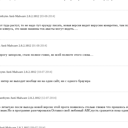
ebytes Anti-Malware 2.0.2.1012
[03-08-2014]
т туда растут, то не надо тут ерунду писать, новая версия видит вирусню конкретно, там п
 клянусь, это ваши машины ток авасты могут видеть.....
 Anti-Malware 2.0.2.1012
[01-08-2014]
огу запороли, стало полное говно, во всей полноте этого слова....
ytes Anti-Malware 2.0.2.1012
[18-07-2014]
в интер не выходит вообще ни на один сайт, ни с одного браузера
rebytes Anti-Malware 2.0.2.1012
[12-07-2014]
о летает,но после выхода новой версии этой проги появилось столько глюков что пришлось 
е знаю.Но в программе разочяровался.Оставил свой любимый АВГ,пусть сражается пока один
Anti-Malware 2.0.2.1012
[09-07-2014]