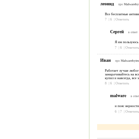
леонид
про
Malwarebyt
Все бесплатные антиви
7
|
6
|
Ответить
Сергей
в ответ
Я им пользуюс
7
|
6
|
Ответить
Иван
про
Malwarebytes
Работает лучше любого
замарачивайтесь на вся
купил и навсегда, все
8
|
6
|
Ответить
malware
в отве
и пояс верности
6
|
7
|
Ответить