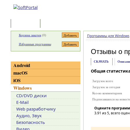
Программы
Статьи
Корзина закачек
(
0
)
Программы для Windows
Избранные программы
Отзывы о п
Категории
СКАЧАТЬ
Описани
Android
Общая статистик
macOS
iOS
Загрузок всего
Windows
Загрузок за сегодня
Кол-во комментариев
CD/DVD диски
Подписавшихся на новост
E-Mail
Оцените программ
Web разработчику
3.91
из 5, всего оцен
Аудио, Звук
Безопасность
Видео