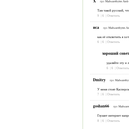
X
про
Malwarebytes Anti-
Там такой русский, чт
9
|
6
|
Ответить
иса
про
Malwarebytes An
как её отключить я хоч
6
|
6
|
Ответить
хороший сове
удаляйте эту и 
6
|
6
|
Ответить
Dmitry
про
Malwarebyt
У меня стоят Касперск
7
|
6
|
Ответить
goshan66
про
Malwareb
Глушит интернет напро
8
|
6
|
Ответить