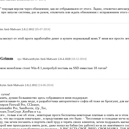
" текущая версия через обновление, как не отбрыкивался от этого. Ладно, отключил автозаг
, при запуске системы, раз за разом, отключать или ждать обновления с исправлением этого 
es Anti-Malware 2.0.2.1012
[05-07-2014]
ы виснут от этой проги заработайте денег и купите нормальный комп.У меня все просто лет
Grimm
про
Malwarebytes Anti-Malware 2.0.4.1028
[16-12-2014]
овом моноблоке стоит Win-8.1,попробуй поставь на SSD емкостью 18 гигов?
ytes Anti-Malware 2.0.2.1012
[14-06-2014]
 суток!
сказать, думаю большинство здесь собравшихся меня поддержат.
ается какая-то дань моде, и разработчики авторитетного софта ей тоже не брезгуют, для на
utpost Firewall Pro, CCleaner,
staller Pro, Sandboxie, i2p ,Tor,
ware,TrueCrypt ,KeePass и т.д.
о , только я не об этом , некоторые проги бесплатны некоторые платные и опять не в этом с
о, что вы создали изначально , я представляю как это было: - "бессонные и голодные ночи 
ду, так зачем поганить и портить свой труд и терять своих клиентов, зачем подражать маг
рой мне приходилось иметь дело, даже попал на бабки (по работе) из-за их никчёмного софт
 так вот господа разработчики на последок : У ВАС ЕСТЬ СВОЁ ЛИЦО ,СВОЯ МАРКА ,