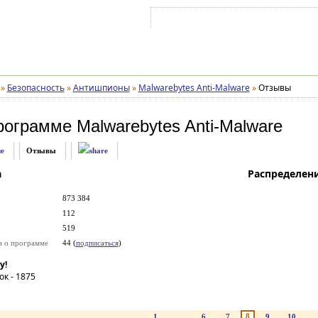
Войти на аккаунт
Зарегистрироваться
»
Безопасность
»
Антишпионы
»
Malwarebytes Anti-Malware
»
Отзывы
рограмме
Malwarebytes Anti-Malware
е
Отзывы
а
Распределен
873 384
112
519
и о программе
44 (
подписаться
)
у!
ок -
1875
8
1
...
6
7
9
10
..