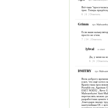
Всё-таки "просочилась
трее. Теперь придётся
6
|
6
|
Ответить
Grimm
про
Malwarebyt
Если ваши калькулятор
просто не очем.
7
|
14
|
Ответить
lybval
в ответ
Да, у меня на н
6
|
6
|
Ответить
DMITRY
про
Malwareb
Всем доброго времени
я вот, что ещё хотел 
Краем глаза прослежив
Portable esr, Agnitum O
ESET NOD32 , Revo Unin
Malwarebytes' Anti-Mal
перечислять можно долг
разработчики цените т
,благодаря своему тру
наитупейшая ОС с кото
памятник поставить)