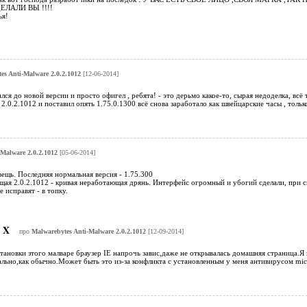
ЕЛАЛИ ВЫ !!!!
ья!
es Anti-Malware 2.0.2.1012
[12-06-2014]
лся до новой версии и просто офигел , ребята! - это дерьмо какое-то, сырая недоделка, всё т
 2.0.2.1012 и поставил опять 1.75.0.1300 всё снова заработало как швейцарские часы , тол
Malware 2.0.2.1012
[05-06-2014]
ещь. Последняя нормальная версия - 1.75.300
ущая 2.0.2.1012 - кривая неработающая дрянь. Интерфейс огромный и убогий сделали, при 
 исправят - в топку.
X
про
Malwarebytes Anti-Malware 2.0.2.1012
[12-09-2014]
тановки зтого малваре браузер IE напрочь завис,даже не открывалась домашняя страница.Я 
льно,как обычно.Может быть это из-за конфликта с установленным у меня антивирусом micros