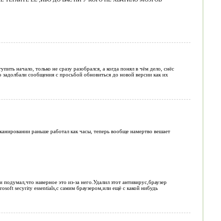
упить начало, только не сразу разобрался, а когда понял в чём дело, снёс
ько задолбали сообщения с просьбой обновиться до новой версии как их
сканировании раньше работал как часы, теперь вообще намертво вешает
и подумал,что наверное это из-за него.Удалил зтот антивирус,браузер
oft secyrity essentials,с самим браузером,или ещё с какой нибудь