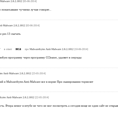
Malware 2.0.2.1012
[05-06-2014]
о понаехавшие чучмеки лучше говорят...
ti-Malware 2.0.2.1012
[03-06-2014]
е pes 13 скачать
т
иса
в ответ
про
Malwarebytes Anti-Malware 2.0.2.1012
[10-06-2014]
любую программу через программу CCleaner, удаляет в секунды
es Anti-Malware 2.0.2.1012
[23-05-2014]
ий и Malwarebytes Anti-Malware все в норме При сканировании тормозит
ytes Anti-Malware 2.0.2.1012
[22-05-2014]
чь. Вчера немог в ютубе не чего не мог посмотреть а сегодня воще не один сайт не откры