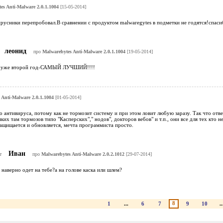
es Anti-Malware 2.0.1.1004
[15-05-2014]
русники перепробовал.В сравнении с продуктом malwaregytes в подметки не годятся!спаси
леонид
про
Malwarebytes Anti-Malware 2.0.1.1004
[19-05-2014]
ь уже второй год-САМЫЙ ЛУЧШИЙ!!!!
 Anti-Malware 2.0.1.1004
[01-05-2014]
 антивируса, потому как не тормозит систему и при этом ловит любую заразу. Так что ответ
ких там тормозов типо "Касперских"," нодов", докторов вебов" и т.п., они все для тех кто не
 защищается и обновляется, мечта программиста просто.
Иван
т
про
Malwarebytes Anti-Malware 2.0.2.1012
[29-07-2014]
 наверно одет на тебе?а на голове каска или шлем?
8
1
...
6
7
9
10
..