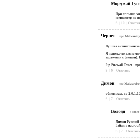
Мордэхай Гун
При попытке за
компьютер не п
6
|
10
|
Ответит
Чернет
про
Malwarebyt
Лучшая антишпионская
Я использую для компл
заражения с флешки). 
2ip Firewall Tester - п
9
|
6
|
Ответить
Димон
про
Malwarebyt
обновилась до 2.0.1.10
6
|
7
|
Ответить
Володя
в ответ
Димон Русский 
Зайди в настрой
6
|
7
|
Ответить