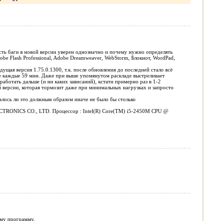
 есть баги в новой версии уверен однозначно и почему нужно определять
be Flash Professional, Adobe Dreamweaver, WebStorm, Блокнот, WordPad,
ущая версия 1.75.0.1300, т.к. после обновления до последней стало всё
ние каждые 59 мин. Даже при выше упомянутом раскладе выстреливает
аботать дальше (и ни каких зависаний), кстати примерно раз в 1-2
й версии, которая тормозит даже при минимальных нагрузках и запросто
алось ли это должным образом иначе не было бы столько
LECTRONICS CO., LTD. Процессор : Intel(R) Core(TM) i5-2450M CPU @
аму программу.