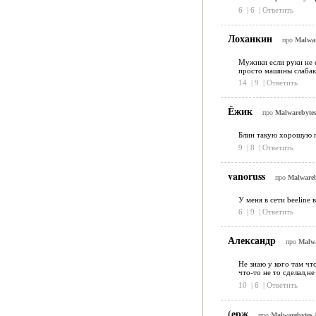
6
|
6
|
Ответить
Лоханкин
про
Malwar
Мужики если руки не о
просто машины слабаки
14
|
9
|
Ответить
Ёжик
про
Malwarebytes
Блин такую хорошую пр
9
|
8
|
Ответить
vanoruss
про
Malwareb
У меня в сети beeline 
6
|
9
|
Ответить
Александр
про
Malwa
Не знаю у кого там чт
что-то не то сделал,н
10
|
6
|
Ответить
(ерж
про
Malwarebytes 