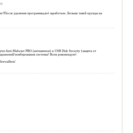
4]
ло?После удаления программы,всё заработало..Больше такой ерунды на
bytes Anti-Malware PRO (антишпион) и USB Disk Security (защита от
а заражений/зомбирования системы! Всем рекомендую!
rewalltest/