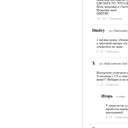
СДЕЛАТЬ ТО, ЧТО СД
Всем здоровья и счаст
Искренне ваш!
DMITRY
14
|
12
|
Ответить
Dmitry
про
Malwarebyt
2 месяца назад, обнови
к чёртовой матери эту
отключить не знаю .
6
|
6
|
Ответить
X
про
Malwarebytes Anti-
Испортили отличную в
А начиная с 2.0 и тек
комп!!! Вобщем если не
7
|
6
|
Ответить
Игорь
в ответ
У меня.после ус
заработал норма
программой.
6
|
6
|
Ответить