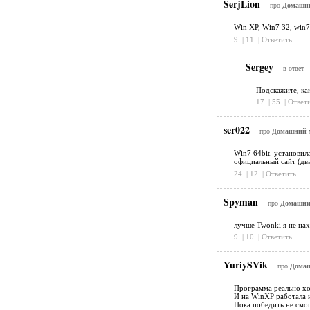
SerjLion
про
Домашний
Win XP, Win7 32, win7
9
|
11
|
Ответить
Sergey
в ответ
Подскажите, как
17
|
55
|
Ответ
ser022
про
Домашний м
Win7 64bit. установил
официальный сайт (два
24
|
12
|
Ответить
Spyman
про
Домашний
лучше Twonki я не на
9
|
10
|
Ответить
YuriySVik
про
Домаш
Программа реально х
И на WinXP работала н
Пока победить не смог