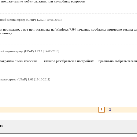
т, похоже там не любят сложных или неудобных вопросов
ний медиа-сервер (UPnP) 1.27.1
[10-06-2013]
 нормально, а вот при установке на Windows 7.64 начались проблемы, примерно секунд за
у замену
й медиа-сервер (UPnP) 1.27.1
[14-03-2013]
.программа очень классная .......главное разобраться в настройках ....правильно выбрать телев
диа-сервер (UPnP) 1.09
[15-10-2011]
1
2
ыв