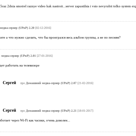
 5raz 2dnia smotrel raznye video kak nastroit...server zapustilsia i vsio nevyrubit tolko system ex
едиа-сервер (UPnP) 2.20
[02-12-2016]
ите а что нужно сделать, что бы проигрался весь альбом группы, а не по песням?
медиа-сервер (UPnP) 2.01
[27-01-2016]
дет работать на телевизоре
Сергей
про
Домашний медиа-сервер (UPnP) 2.07
[21-02-2016]
Сергей
про
Домашний медиа-сервер (UPnP) 2.21
[18-01-2017]
ботает через Wi-Fi как часики, очень доволен...