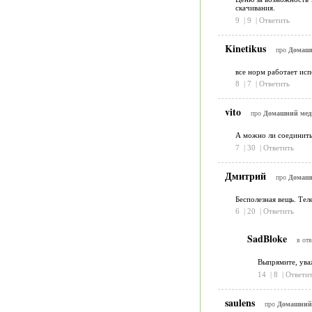
скачивания.
9
|
9
|
Ответить
Kinetikus
про
Домашн
все норм работает ис
8
|
7
|
Ответить
vito
про
Домашний меди
А можно ли соединить
7
|
30
|
Ответить
Дмитрий
про
Домашн
Бесполезная вещь. Тел
6
|
20
|
Ответить
SadBloke
в отв
Выпрямите, уваж
14
|
8
|
Ответит
saulens
про
Домашний 