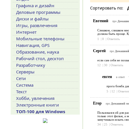
Графика и дизайн
Сортировать по:
Деловые программы
Диски и файлы
Евгений
про
Домашни
Игры, развлечения
Слишком, слишком мног
Интернет
должна быть проще. Кр
Мобильные телефоны
1
|
8
|
Ответить
Навигация, GPS
Сергей
Образование, наука
про
Домашний 
Рабочий стол, десктоп
если сам себя не похв
Разработчику
12
|
30
|
Ответить
Серверы
евген
Сети
в ответ
Система
прога бомба дав
Текст
5
|
12
|
Ответит
Хобби, увлечения
Егор
про
Домашний мед
Электронные книги
ТОП-100 для Windows
Пользовался ей для ра
только этот фильм, а 
замучишься искать сво
34
|
25
|
Ответить