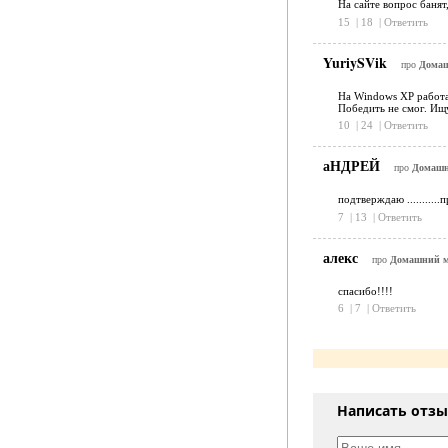
На сайте вопрос баня
15
|
18
|
Ответить
YuriySVik
про
Домаш
На Windows XP работал
Победить не смог. Ищ
10
|
24
|
Ответить
аНДРЕЙ
про
Домашни
подтверждаю ..........
7
|
13
|
Ответить
алекс
про
Домашний ме
cпасибо!!!!
6
|
7
|
Ответить
Написать отз