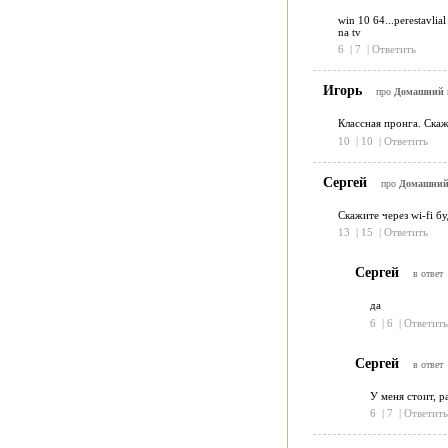
win 10 64...perestavlial
na tv
6
|
7
|
Ответить
Игорь
про
Домашний м
Классная пронга. Скаж
10
|
10
|
Ответить
Сергей
про
Домашний 
Скажите через wi-fi бу
13
|
15
|
Ответить
Сергей
в ответ
да
6
|
6
|
Ответить
Сергей
в ответ
У меня стоит, ра
6
|
7
|
Ответить