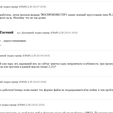
 медиа-сервер (UPnP) 2.33
[30-07-2018]
 работало, затем пропала вкладка "ВОСПРОИЗВЕСТИ"( онаже зеленый треугольник типа PLAY
льтат нуль. Непойму что не так делаю.
Евгений
про
Домашний медиа-сервер (UPnP) 2.33
[26-01-2019]
 ...переустанавливаю
ь
ний медиа-сервер (UPnP) 2.33
[02-04-2018]
 уже пару лет, нареканий нет, но сейчас заметил одну неприятную особенность: при прои
 так или причина в ранней версии (юзаю 2,21)?
й медиа-сервер (UPnP) 2.33
[28-03-2018]
о работало!теперь телек пишет что формат файла не поддерживается!не пойму в чем пробл
медиа-сервер (UPnP) 2.33
[28-02-2018]
тарнслировать на свой телек любые форматы видео (были проблемы с MKV). Последнии верс