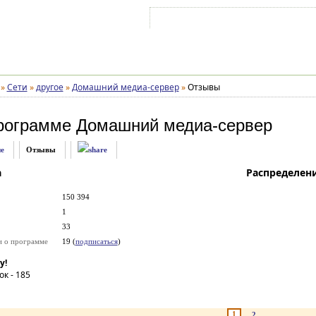
Войти на аккаунт
Зарегистрироваться
»
Сети
»
другое
»
Домашний медиа-сервер
»
Отзывы
рограмме
Домашний медиа-сервер
е
Отзывы
а
Распределен
150 394
1
33
и о программе
19 (
подписаться
)
у!
ок -
185
1
2