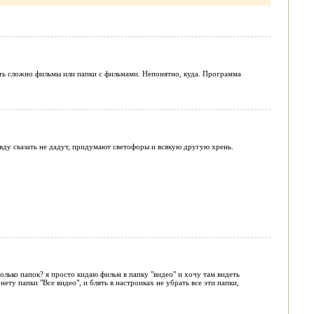
зить сложно фильмы или папки с фильмами. Непонятно, куда. Программа
авду сказать не дадут, придумают светофоры и всякую другую хрень.
олько папок? я просто кидаю фильм в папку "видео" и хочу там видеть
ету папки "Все видео", и блять в настроиках не убрать все эти папки,