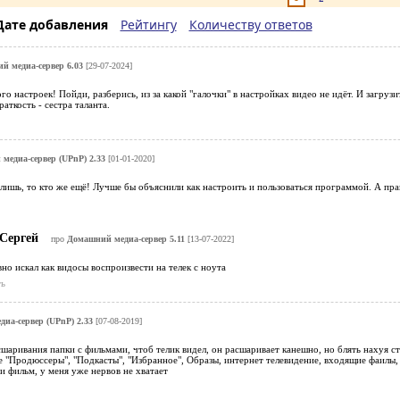
Дате добавления
Рейтингу
Количеству ответов
й медиа-сервер 6.03
[29-07-2024]
о настроек! Пойди, разберись, из за какой "галочки" в настройках видео не идёт. И загру
аткость - сестра таланта.
медиа-сервер (UPnP) 2.33
[01-01-2020]
алишь, то кто же ещё! Лучше бы объяснили как настроить и пользоваться программой. А пр
Сергей
про
Домашний медиа-сервер 5.11
[13-07-2022]
но искал как видосы воспроизвести на телек с ноута
ь
иа-сервер (UPnP) 2.33
[07-08-2019]
сшаривания папки с фильмами, чтоб телик видел, он расшаривает канешно, но блять нахуя ст
не "Продюссеры", "Подкасты", "Избранное", Образы, интернет телевидение, входящие фаилы, н
и фильм, у меня уже нервов не хватает