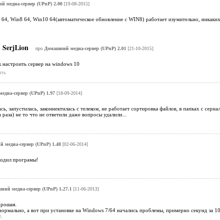
 медиа-сервер (UPnP) 2.00
[19-08-2015]
 64, Win8 64, Win10 64(автоматическое обновление с WIN8) работает изумительно, никаких
SerjLion
про
Домашний медиа-сервер (UPnP) 2.01
[21-10-2015]
 настроить сервер на windows 10
ить
едиа-сервер (UPnP) 1.97
[18-09-2014]
ась, запустилась, законнектилась с телеком, не работает сортировка файлов, в папках с се
 раза) не то что не ответили даже вопросы удалили...
 медиа-сервер (UPnP) 1.48
[02-06-2014]
ходил програмы!
ний медиа-сервер (UPnP) 1.27.1
[11-06-2013]
орошая.
ормально, а вот при установке на Windows 7/64 начались проблемы, примерно секунд за 10
.