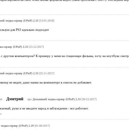
ий медиа-сервер (UPnP) 2.33
[13-01-2018]
пользую для PS3 идеально подходит
а-сервер (UPnP) 2.33
[15-12-2017]
 с другим компьютером? К примеру у меня на стационаре фильмы, хочу на ноутбуке смотре
ий медиа-сервер (UPnP) 2.33
[25-11-2017]
евизор не видит, даже папки на компьютере в список не добавляет.
Дмитрий
ет
про
Домашний медиа-сервер (UPnP) 2.33
[30-12-2017]
аемый, руки и не вводите народ в заблуждение - все работает.
ь
медиа-сервер (UPnP) 2.29
[01-08-2017]