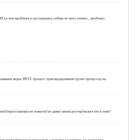
),в чем проблема и где порылась собака не могу понять , пробовал
грывании видео HEVC процесс транскодирования грузит процессор на
ема?переустановил не помогло!не давно менял роутер!может кто в теме?
ии позволяют также передавать с торента на прямую, не дожидаясь