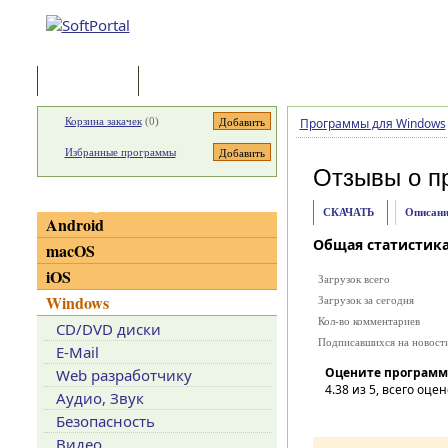
Программы
Статьи
Корзина закачек
(
0
)
Программы для Windows
Избранные программы
Отзывы о п
Категории
СКАЧАТЬ
Описани
Android
Общая статистик
macOS
iOS
Загрузок всего
Windows
Загрузок за сегодня
Кол-во комментариев
CD/DVD диски
Подписавшихся на новост
E-Mail
Оцените программ
Web разработчику
4.38
из 5, всего оцен
Аудио, Звук
Безопасность
Видео