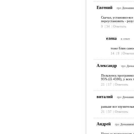
Евгений
про
Домашний
Скачал, установил-все
переустановить - резу
9
|
34
|
Ответить
елена
в ответ
тоже блин самое
14
|
9
|
Ответит
Александр
про
Домаш
Пользуюсь программой
95% (i5 4590), у всех
21
|
17
|
Ответить
виталий
про
Домашни
раньше все изумительн
21
|
57
|
Ответить
Андрей
про
Домашний 
Ценю за возможность 