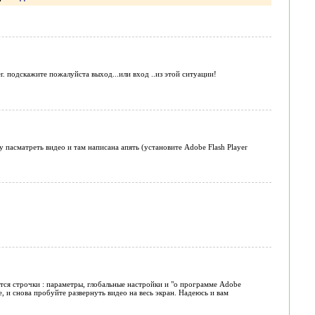
er. подскажите пожалуйста выход...или вход ..из этой ситуации!
чу пасматреть видео и там написана апять (установите Adobe Flash Player
ятся строчки : параметры, глобальные настройки и "о программе Adobe
е, и снова пробуйте развернуть видео на весь экран. Надеюсь и вам