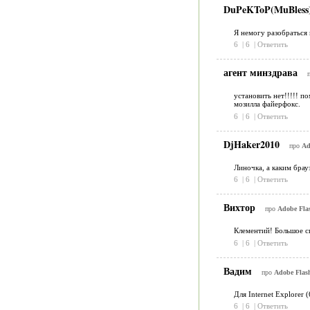
DuPeKToP(MuBless
Я немогу разобраться 
6
|
6
|
Ответить
агент минздрава
установить нет!!!!! по
мозилла файерфокс.
6
|
6
|
Ответить
DjHaker2010
про
Ad
Линочка, а каким брауз
6
|
6
|
Ответить
Вихтор
про
Adobe Flas
Клементий! Большое сп
6
|
6
|
Ответить
Вадим
про
Adobe Flash
Для Internet Explorer
6
|
6
|
Ответить