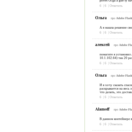
privet Ol'ga a gde ty n
6
|
6
|
Ответить
Ольга
про
Adobe Flash
А я нашла решение сво
6
|
6
|
Ответить
алексей
про
Adobe Fla
помагите я установил 
10.1.102.64) так 20 ра
6
|
6
|
Ответить
Ольга
про
Adobe Flash
И я хочу сказать спас
раскрывается на весь 
что делать, это достав
6
|
6
|
Ответить
Alamoff
про
Adobe Fla
В данном контейнере 
6
|
6
|
Ответить