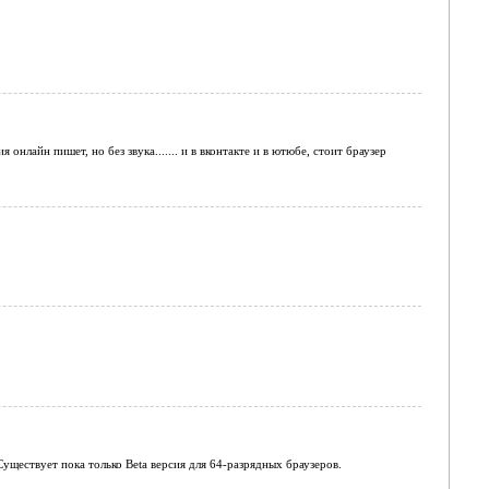
онлайн пишет, но без звука....... и в вконтакте и в ютюбе, стоит браузер
Существует пока только Beta версия для 64-разрядных браузеров.