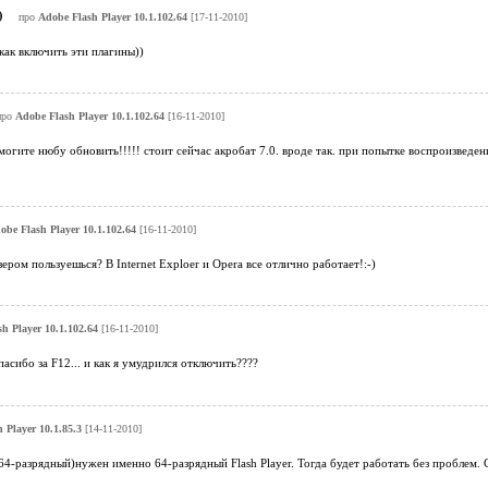
)
про
Adobe Flash Player 10.1.102.64
[17-11-2010]
как включить эти плагины))
про
Adobe Flash Player 10.1.102.64
[16-11-2010]
могите нюбу обновить!!!!! стоит сейчас акробат 7.0. вроде так. при попытке воспроизведения 
obe Flash Player 10.1.102.64
[16-11-2010]
ером пользуешься? В Internet Exploer и Opera все отлично работает!:-)
h Player 10.1.102.64
[16-11-2010]
асибо за F12... и как я умудрился отключить????
 Player 10.1.85.3
[14-11-2010]
 (64-разрядный)нужен именно 64-разрядный Flash Player. Тогда будет работать без проблем. 