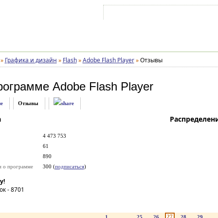
Войти на аккаунт
Зарегистрироваться
»
Графика и дизайн
»
Flash
»
Adobe Flash Player
»
Отзывы
рограмме
Adobe Flash Player
е
Отзывы
а
Распределен
4 473 753
61
890
и о программе
300 (
подписаться
)
у!
ок -
8701
27
1
...
25
26
28
29
..