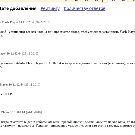
Дате добавления
Рейтингу
Количеству ответов
 Flash Player 10.1.102.64
[26-11-2010]
ось!!!установила все как надо, а при просмотре видео, требует снова установить Flash Play
а.
ayer 10.1.102.64
[25-11-2010]
устанавил Adobe Flash Player 10.1.102.64 и кагда все зделано и написано (все готова), я ха
ть
layer 10.1.102.64
[25-11-2010]
ать HELP
 Player 10.1.102.64
[24-11-2010]
ы когда смотрите видео в небольшом окне, правой кнопкой мыши нажмите на это окно, появ
те строчку - параметры. Увидите - аппаратное ускорение, если там стоит галочка, снимите е