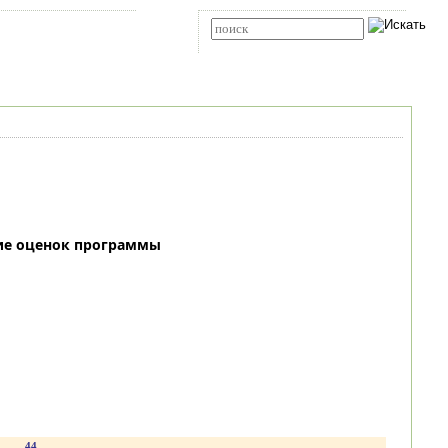
Карта сайта
RSS
Расширенный поиск
ие оценок программы
.
44