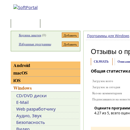
Программы
Статьи
Корзина закачек
(
0
)
Программы для Windows
Избранные программы
Отзывы о п
Категории
СКАЧАТЬ
Описани
Android
Общая статистик
macOS
iOS
Загрузок всего
Windows
Загрузок за сегодня
Кол-во комментариев
CD/DVD диски
Подписавшихся на новост
E-Mail
Оцените программ
Web разработчику
4.27
из 5, всего оцен
Аудио, Звук
Безопасность
Видео