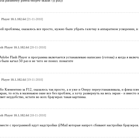
awla parametry pleera?mojew skazat'?)) plz))
 Player 10.1.102.64
[21-11-2010]
ей проблемы, оказалось все просто, нужно было убрать галочку в аппаратном ускорении, в п
sh Player 10.1.102.64
[20-11-2010]
Adobe Flash Player и программа включается устанавлеваю написано (готова) а когда я включ
з было качал 50 раз и не чего не понил. помагите
 Player 10.1.102.64
[19-11-2010]
ибо Клементию за F12, оказалось так просто, а я уже и Оперу переустанавливала, и флеш пле
экран, то есть в маленьком окне все без проблем, а хочу развернуть на весь экран - и вмес
ляет неудобство, кстати во всех браузерах такая картинка.
sh Player 10.1.102.64
[18-11-2010]
вместе с программой идут надстройки @Mail которые напроч сбивают настройки браузеров.