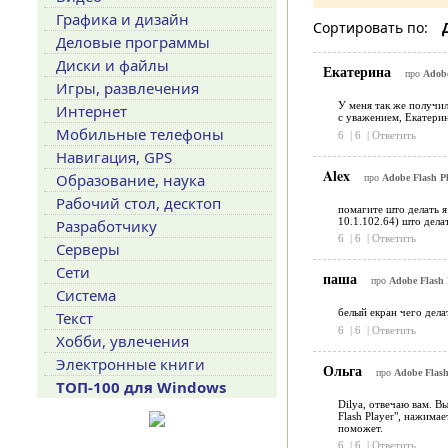
Графика и дизайн
Сортировать по:
Деловые программы
Диски и файлы
Екатерина
про
Adobe
Игры, развлечения
У меня так же получил
Интернет
с уважением, Екатерин
Мобильные телефоны
6
|
6
|
Ответить
Навигация, GPS
Alex
Образование, наука
про
Adobe Flash Pl
Рабочий стол, десктоп
помагите што делать я 
10.1.102.64) што дела
Разработчику
6
|
6
|
Ответить
Серверы
Сети
паша
про
Adobe Flash P
Система
белый екран чего дел
Текст
6
|
6
|
Ответить
Хобби, увлечения
Электронные книги
Ольга
про
Adobe Flash
ТОП-100 для Windows
Dilya, отвечаю вам. В
Flash Player", нажимае
поможет.
6
|
6
|
Ответить