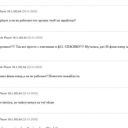
layer 10.1.102.64
[24-11-2010]
h player а он не работает.что зделать чтоб он заработал?
sh Player 10.1.102.64
[23-11-2010]
ромное!!!! Так все просто с плагинами и ф12. СПАСИБО!!!! Мучалась, раз 30 флэш плеер заг
h Player 10.1.102.64
[22-11-2010]
овил флеш плеер,а он не работает? Помогите пожайлуста.
layer 10.1.102.64
[21-11-2010]
 istoriya, ne raskryvaetsya na ves' ekran
layer 10.1.102.64
[21-11-2010]