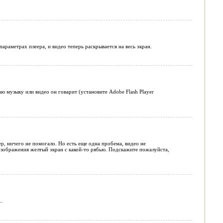
араметрах плеера, и видео теперь раскрывается на весь экран.
аю музыку или видео он говарит (установите Adobe Flash Player
ер, ничего не помогало. Но есть еще одна пробема, видео не
то изображения желтый экран с какой-то рябью. Подскажите пожалуйста,
..