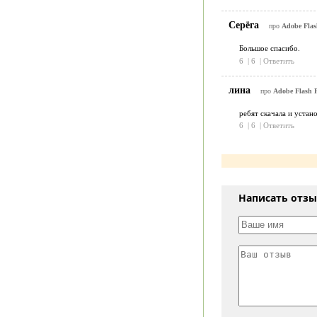
Серёга
про
Adobe Flash
Большое спасибо.
6
|
6
|
Ответить
лина
про
Adobe Flash P
ребят скачала и устан
6
|
6
|
Ответить
Написать отз