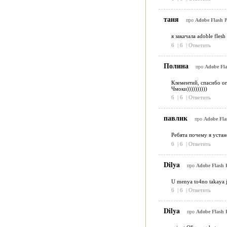
таня
про
Adobe Flash P
я закачала adoble fles
6
|
6
|
Ответить
Полина
про
Adobe Fla
Клементий, спасибо ог
Чмоки))))))))))
6
|
6
|
Ответить
павлик
про
Adobe Flas
Ребята почему я устан
6
|
6
|
Ответить
Dilya
про
Adobe Flash P
U menya to4no takaya je
6
|
6
|
Ответить
Dilya
про
Adobe Flash P