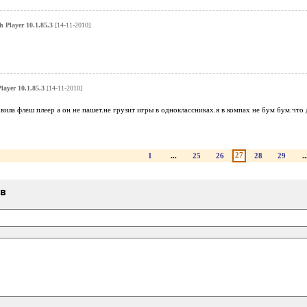
 Player 10.1.85.3
[14-11-2010]
layer 10.1.85.3
[14-11-2010]
овила флеш плеер а он не пашет.не грузит игры в одноклассниках.я в компах не бум бум.что
27
1
...
25
26
28
29
..
ыв