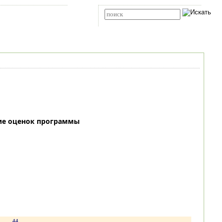
Карта сайта
RSS
Расширенный поиск
ие оценок программы
.
44