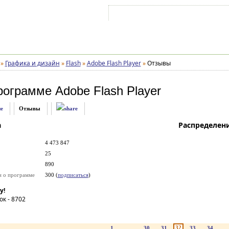
Войти на аккаунт
Зарегистрироваться
»
Графика и дизайн
»
Flash
»
Adobe Flash Player
»
Отзывы
рограмме
Adobe Flash Player
е
Отзывы
а
Распределен
4 473 847
25
890
и о программе
300 (
подписаться
)
у!
ок -
8702
32
1
...
30
31
33
34
..