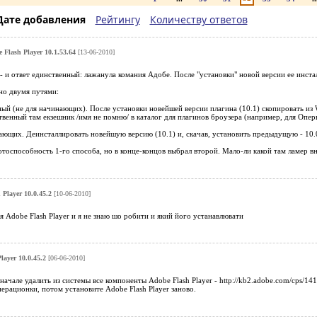
Дате добавления
Рейтингу
Количеству ответов
 Flash Player 10.1.53.64
[13-06-2010]
 - и ответ единственный: лажанула комания Адобе. После "установки" новой версии ее
о двумя путями:
ый (не для начинающих). После установки новейшей версии плагина (10.1) скопировать из 
ственный там екзешник /имя не помню/ в каталог для плагинов броузера (например, для Оперы
ающих. Деинсталлировать новейшую версию (10.1) и, скачав, установить предыдущую - 10.0.
тоспособность 1-го способа, но в конце-концов выбрал второй. Мало-ли какой там ламер вн
Player 10.0.45.2
[10-06-2010]
я Adobe Flash Player и я не знаю шо робити и який його устанавлювати
layer 10.0.45.2
[06-06-2010]
ачале удалить из системы все компоненты Adobe Flash Player - http://kb2.adobe.com/cps/141
операционки, потом установите Adobe Flash Player заново.