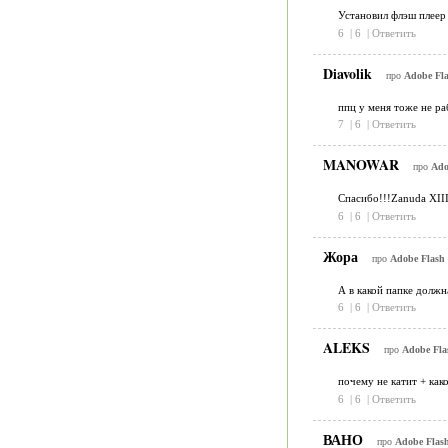
Установил флэш плеер 
6
|
6
|
Ответить
Diavolik
про
Adobe Fla
ппц у меня тоже не рабо
7
|
6
|
Ответить
MANOWAR
про
Ado
Спасибо!!!Zanuda XIII
6
|
6
|
Ответить
Жора
про
Adobe Flash 
А в какой папке долж
6
|
6
|
Ответить
ALEKS
про
Adobe Flas
почему не катит + како
6
|
6
|
Ответить
ВАНО
про
Adobe Flash