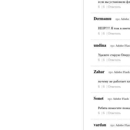
если вы установили фл
6
|
6
|
Ответить
Dermamu
про
Adobe F
HEIP!!!! Я тож в инете
6
|
6
|
Ответить
undina
про
Adobe Flash
Удалите старую Оперу 
6
|
6
|
Ответить
Zahar
про
Adobe Flash 
почему не работает пл
6
|
6
|
Ответить
Sonet
про
Adobe Flash P
Ребята помогите пожал
6
|
6
|
Ответить
vardan
про
Adobe Flash