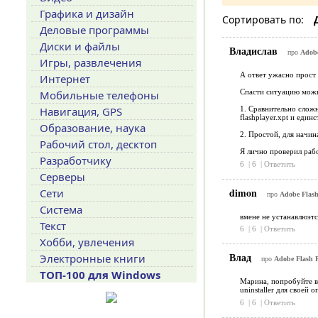
Графика и дизайн
Сортировать по:
Деловые программы
Диски и файлы
Владислав
про
Adobe
Игры, развлечения
А ответ ужасно прост
Интернет
Спасти ситуацию можн
Мобильные телефоны
Навигация, GPS
1. Сравнительно сложн
flashplayer.xpt и един
Образование, наука
2. Простой, для начин
Рабочий стол, десктоп
Я лично проверил рабо
Разработчику
6
|
6
|
Ответить
Серверы
dimon
Сети
про
Adobe Flash 
Система
вмене не устанавлюэтс
Текст
6
|
6
|
Ответить
Хобби, увлечения
Влад
Электронные книги
про
Adobe Flash P
ТОП-100 для Windows
Марина, попробуйте вн
uninstaller для своей 
6
|
6
|
Ответить