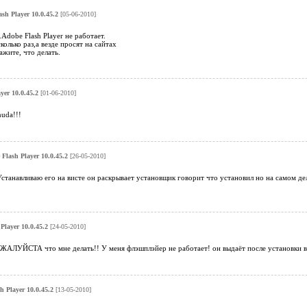
sh Player 10.0.45.2
[05-06-2010]
Adobe Flash Player не работает.
олько раз,а везде просят на сайтах
ажите, что делать.
yer 10.0.45.2
[01-06-2010]
uda!!!
Flash Player 10.0.45.2
[26-05-2010]
танавливаю его на висте он раскрывает установщик говорит что установил но на самом де
Player 10.0.45.2
[24-05-2010]
АЛУЙСТА что мне делать!! У меня флэшплэйер не работает! он выдаёт после установки в
h Player 10.0.45.2
[13-05-2010]