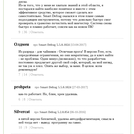
диска.
Из-за того, что у меня не хватало знаний в этой области, я
постарался найти наиболее понятное и вместе с этим
эффективное средство, которое сможет сделать все
самостоятельно. Smart Defrag оказался в этом плане самым
подходящим инструментом, потому что довольно быстро смог
проверить и грамотно почистить мой винчестер. Система снова
быстро и плавно работает, совсем как на новом ПК!
9
|
36
|
Ответить
Олдмен
про
Smart Defrag 5.5.0.1024
[13-04-2017]
Из разряда - для чайников - Отличная прога! В версии Free, есть
определённые ограничения, но они некритичны, да и ключ найти
- не проблема. Один минус,(возможно), то что разработчик
постоянно предлагает другой свой софт, который, на мой взгляд,
не так уж и плох. Опять же выбор, за вами. В целом. всем
рекомендую!
7
|
14
|
Ответить
prohpeta
про
Smart Defrag 5.5.0.1024
[27-03-2017]
как-то работает. Но, блин, хрен удалишь.
6
|
8
|
Ответить
Silvercat
про
Smart Defrag 5.2.0.854
[06-10-2016]
в пятой версии беплатной, удалена автодефрагментация, смысла в
ней тогда нет - вывод: программу на гавно.
10
|
9
|
Ответить