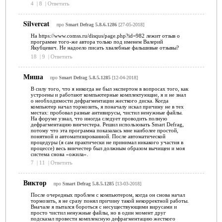
4
|
8
|
Ответить
Silvercat
про
Smart Defrag 5.8.6.1286
[27-05-2018]
На https://www.comss.ru/disqus/page.php?id=982 лежит отзыв о
программе того-же автора только под именем Валерий
Якубцевич. Не надоело писать хвалебные фальшивые отзывы?
18
|
9
|
Ответить
Миша
про
Smart Defrag 5.8.5.1285
[12-04-2018]
В силу того, что я никогда не был экспертом в вопросах того, как
устроены и работают компьютерные комплектующие, я и не знал
о необходимости дефрагментации жесткого диска. Когда
компьютер начал тормозить, я поначалу искал причину не в тех
местах: пробовал разные антивирусы, чистил ненужные файлы.
На форуме узнал, что иногда следует проводить полную
дефрагментацию винчестера. Решил использовать Smart Defrag,
потому что эта программа показалась мне наиболее простой,
понятной и автоматизированной. После автоматической
процедуры (я сам практически не принимал никакого участия в
процессе) весь винчестер был должным образом вычищен и моя
система снова «ожила».
7
|
11
|
Ответить
Виктор
про
Smart Defrag 5.8.5.1285
[13-03-2018]
После очередных проблем с компьютером, когда он снова начал
тормозить, я не сразу понял причину такой некорректной работы.
Вначале я пытался бороться с несуществующими вирусами и
просто чистил ненужные файлы, но в один момент друг
подсказал провести комплексную дефрагментацию жесткого