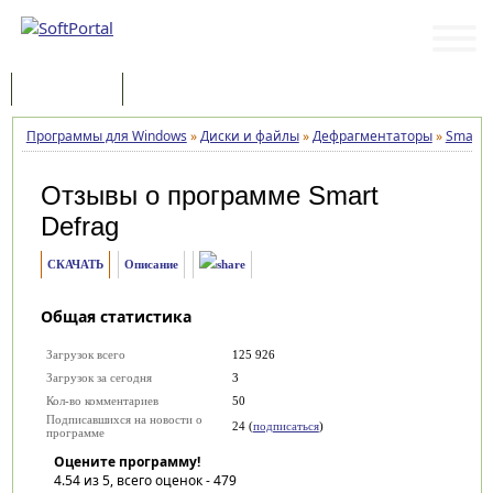
Программы
Статьи
Программы для Windows
»
Диски и файлы
»
Дефрагментаторы
»
Smart 
Отзывы о программе
Smart
Defrag
СКАЧАТЬ
Описание
Общая статистика
Загрузок всего
125 926
Загрузок за сегодня
3
Кол-во комментариев
50
Подписавшихся на новости о
24 (
подписаться
)
программе
Оцените программу!
4.54
из 5, всего оценок -
479