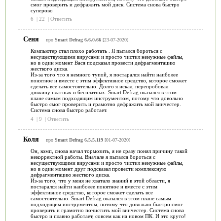
смог проверить и дефражить мой диск. Система снова быстро
суперово
6
|
22
|
Ответить
Сеня
про
Smart Defrag 6.6.0.66
[23-07-2020]
Компьютер стал плохо работать . Я пытался бороться с
несуществующими вирусами и просто чистил ненужные файлы,
но в один момент Вася подсказал провести дефрагментацию
жесткого диска.
Из-за того что я немного тупой, я постарался найти наиболее
понятное и вместе с этим эффективное средство, которое сможет
сделать все самостоятельно. Долго я искал, перепробовал
дюжину платных и бесплатных. Smart Defrag оказался в этом
плане самым подходящим инструментом, потому что довольно
быстро смог проверить и грамотно дефражить мой винчестер.
Система снова быстро работает.
4
|
9
|
Ответить
Коля
про
Smart Defrag 6.5.5.119
[01-07-2020]
Он, комп, снова начал тормозить, я не сразу понял причину такой
некорректной работы. Вначале я пытался бороться с
несуществующими вирусами и просто чистил ненужные файлы,
но в один момент друг подсказал провести комплексную
дефрагментацию жесткого диска.
Из-за того, что у меня не хватало знаний в этой области, я
постарался найти наиболее понятное и вместе с этим
эффективное средство, которое сможет сделать все
самостоятельно. Smart Defrag оказался в этом плане самым
подходящим инструментом, потому что довольно быстро смог
проверить и грамотно почистить мой винчестер. Система снова
быстро и плавно работает, совсем как на новом ПК. И это круто!