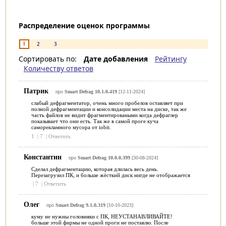
Распределение оценок программы
1
2
3
Сортировать по:
Дате добавления
Рейтингу
Количеству ответов
Патрик
про
Smart Defrag 10.1.0.419
[12-11-2024]
слабый дефрагментатор, очень много пробелов оставляет при
полной дефрагментации и консолидации места на диске, так же
часть файлов не видит фрагментироваными когда дефраглер
показывает что они есть. Так же в самой проге куча
саморекламного мусора от iobit.
1
|
7
|
Ответить
Константин
про
Smart Defrag 10.0.0.399
[30-08-2024]
Сделал дефрагментацию, которая длилась весь день.
Перезагрузил ПК, и больше жёсткий диск нигде не отображается
|
7
|
Ответить
Олег
про
Smart Defrag 9.1.0.319
[10-10-2023]
куму не нужны головняки с ПК, НЕУСТАНАВЛИВАЙТЕ!
больше этой фирмы не одной проги не поставлю. После