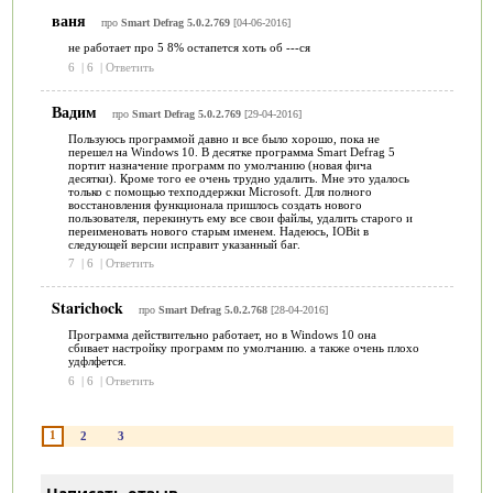
ваня
про
Smart Defrag 5.0.2.769
[04-06-2016]
не работает про 5 8% остапется хоть об ---ся
6
|
6
|
Ответить
Вадим
про
Smart Defrag 5.0.2.769
[29-04-2016]
Пользуюсь программой давно и все было хорошо, пока не
перешел на Windows 10. В десятке программа Smart Defrag 5
портит назначение программ по умолчанию (новая фича
десятки). Кроме того ее очень трудно удалить. Мне это удалось
только с помощью техподдержки Microsoft. Для полного
восстановления функционала пришлось создать нового
пользователя, перекинуть ему все свои файлы, удалить старого и
переименовать нового старым именем. Надеюсь, IOBit в
следующей версии исправит указанный баг.
7
|
6
|
Ответить
Starichock
про
Smart Defrag 5.0.2.768
[28-04-2016]
Программа действительно работает, но в Windows 10 она
сбивает настройку программ по умолчанию. а также очень плохо
удфлфется.
6
|
6
|
Ответить
1
2
3