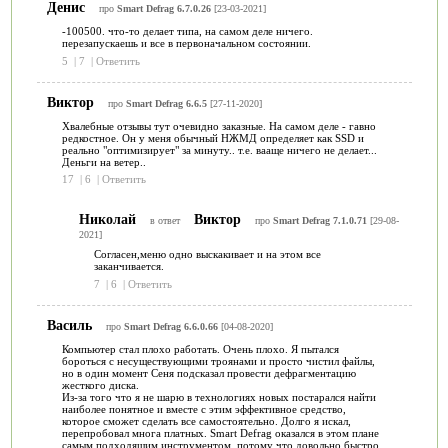
Денис
про
Smart Defrag 6.7.0.26
[23-03-2021]
-100500. что-то делает типа, на самом деле ничего.
перезапускаешь и все в первоначальном состоянии.
5
|
7
|
Ответить
Виктор
про
Smart Defrag 6.6.5
[27-11-2020]
Хвалебные отзывы тут очевидно заказные. На самом деле - гавно
редкостное. Он у меня обычный НЖМД определяет как SSD и
реально "оптимизирует" за минуту.. т.е. вааще ничего не делает...
Деньги на ветер..
17
|
6
|
Ответить
Николай
Виктор
в ответ
про
Smart Defrag 7.1.0.71
[29-08-
2021]
Согласен,меню одно выскакивает и на этом все
заканчивается.
7
|
6
|
Ответить
Василь
про
Smart Defrag 6.6.0.66
[04-08-2020]
Компьютер стал плохо работать. Очень плохо. Я пытался
бороться с несуществующими троянами и просто чистил файлы,
но в один момент Сеня подсказал провести дефрагментацию
жесткого диска.
Из-за того что я не шарю в технологиях новых постарался найти
наиболее понятное и вместе с этим эффективное средство,
которое сможет сделать все самостоятельно. Долго я искал,
перепробовал многа платных. Smart Defrag оказался в этом плане
самым подходящим инструментом, потому что довольно быстро