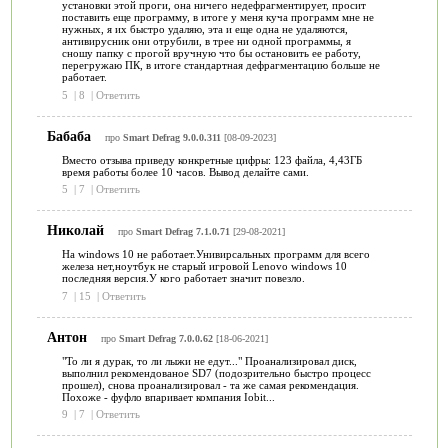
установки этой проги, она ничего недефрагментирует, просит
поставить еще программу, в итоге у меня куча программ мне не
нужных, я их быстро удаляю, эта и еще одна не удаляются,
антивирусник они отрубили, в трее ни одной программы, я
сношу папку с прогой вручную что бы остановить ее работу,
перегружаю ПК, в итоге стандартная дефрагментацию больше не
работает.
5
|
8
|
Ответить
Бабаба
про
Smart Defrag 9.0.0.311
[08-09-2023]
Вместо отзыва приведу конкретные цифры: 123 файла, 4,43ГБ
время работы более 10 часов. Вывод делайте сами.
5
|
7
|
Ответить
Николай
про
Smart Defrag 7.1.0.71
[29-08-2021]
На windows 10 не работает.Унивирсальных программ для всего
железа нет,ноутбук не старый игровой Lenovo windows 10
последняя версия.У кого работает значит повезло.
7
|
15
|
Ответить
Антон
про
Smart Defrag 7.0.0.62
[18-06-2021]
"То ли я дурак, то ли лыжи не едут..." Проанализировал диск,
выполнил рекомендованое SD7 (подозрительно быстро процесс
прошел), снова проанализировал - та же самая рекомендация.
Похоже - фуфло впаривает компания Iobit...
9
|
7
|
Ответить