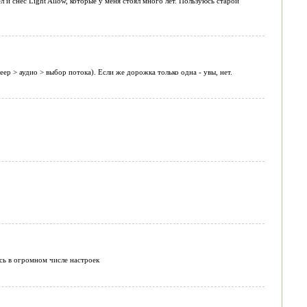
 и снёс Light Allow, которые у меня стоял много лет. Пользуюсь старой
ер > аудио > выбор потока). Если же дорожка только одна - увы, нет.
сь в огромном числе настроек