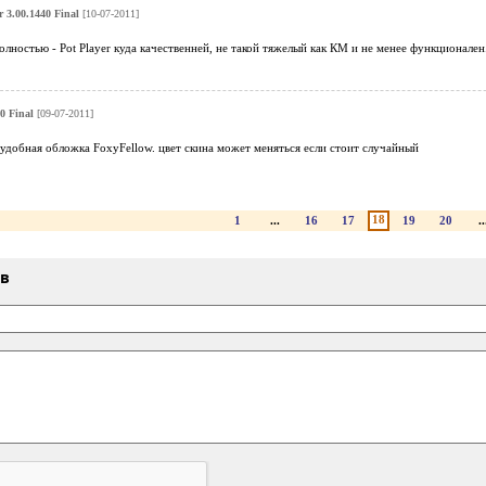
 3.00.1440 Final
[10-07-2011]
полностью - Pot Player куда качественней, не такой тяжелый как КМ и не менее функционален
0 Final
[09-07-2011]
удобная обложка FoxyFellow. цвет скина может меняться если стоит случайный
18
1
...
16
17
19
20
..
ыв