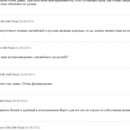
ром очень давно. При всей моей консервативности, я его установил сразу, как только увидел
и пока обновлять не думаю.
00.1440 Final
[20-08-2011]
рисутствует помимо английской и русская звуковая дорожка, то да, можно менять (пкм на пле
.1440 Final
[12-08-2011]
язык воспроизведения с английского на руский?
.00.1440 Final
[10-08-2011]
тает уже давно. Очень функционален.
440 Final
[09-08-2011]
вился.Легкий и удобный в использовании.Короч для тех кто не строит из себя умника копая
er 3.00.1440 Final
[07-08-2011]