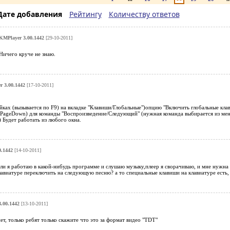
Дате добавления
Рейтингу
Количеству ответов
KMPlayer 3.00.1442
[29-10-2011]
Ничего круче не знаю.
 3.00.1442
[17-10-2011]
ках (вызывается по F9) на вкладке "Клавиши/Глобальные")опцию "Включить глобальные клав
ft+PageDown) для команды "Воспроизведение/Следующий" (нужная команда выбирается из ме
) Будет работать из любого окна.
0.1442
[14-10-2011]
и я работаю в какой-нибудь программе и слушаю музыку,плеер я сворачиваю, и мне нужна 
лавиатуре переключить на следующую песню? а то специальные клавиши на клавиатуре есть, 
.00.1442
[13-10-2011]
ет, только ребят только скажите что это за формат видео "TDT"