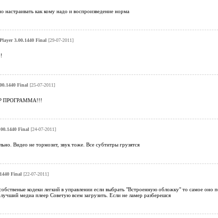
о настраивать как кому надо и воспроизведение норма
layer 3.00.1440 Final
[29-07-2011]
!
00.1440 Final
[25-07-2011]
 ПРОГРАММА!!!
00.1440 Final
[24-07-2011]
льно. Видео не тормозит, звук тоже. Все субтитры грузятся
1440 Final
[22-07-2011]
собственые кодеки легкий в управлении если выбрать "Встроенную обложку" то самое оно 
й лучший медиа плеер Советую всем загрузить. Если не ламер разберешся