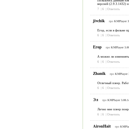
Пользуюсь данным плее
версией (2.9.3.1432) 
7
|
6
|
Ответить
jivchik
про
KMPlayer 3.
Егор, если в фильме п
6
|
6
|
Ответить
Егор
про
KMPlayer 3.00
А можно ли измениять 
6
|
6
|
Ответить
Zhanik
про
KMPlayer 3
Отличный плеер. Рабо
6
|
6
|
Ответить
Эл
про
KMPlayer 3.00.1
Лично мне плеер понра
6
|
6
|
Ответить
AironHait
про
KMPlay