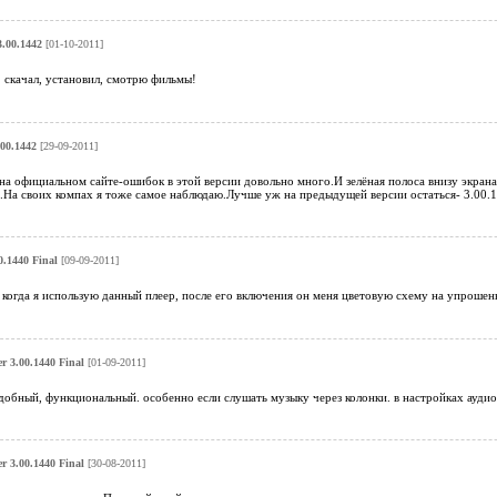
.00.1442
[01-10-2011]
 скачал, установил, смотрю фильмы!
00.1442
[29-09-2011]
 на официальном сайте-ошибок в этой версии довольно много.И зелёная полоса внизу экра
.На своих компах я тоже самое наблюдаю.Лучше уж на предыдущей версии остаться- 3.00.1
.1440 Final
[09-09-2011]
 когда я использую данный плеер, после его включения он меня цветовую схему на упрошенны
 3.00.1440 Final
[01-09-2011]
обный, функциональный. особенно если слушать музыку через колонки. в настройках аудио
 3.00.1440 Final
[30-08-2011]