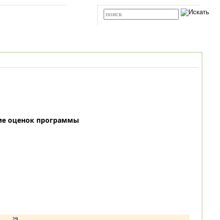
Карта сайта
RSS
Расширенный поиск
ие оценок программы
.
29