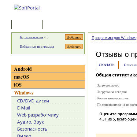
Программы
Статьи
Корзина закачек
(
0
)
Программы для Windows
Избранные программы
Отзывы о п
Категории
СКАЧАТЬ
Описани
Android
Общая статистик
macOS
iOS
Загрузок всего
Windows
Загрузок за сегодня
Кол-во комментариев
CD/DVD диски
Подписавшихся на новост
E-Mail
Оцените программ
Web разработчику
4.31
из 5, всего оцен
Аудио, Звук
Безопасность
Видео