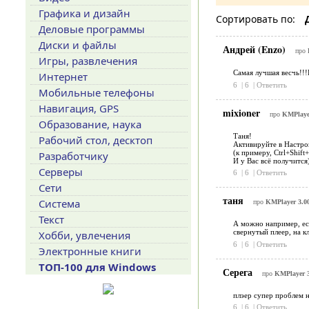
Графика и дизайн
Сортировать по:
Деловые программы
Диски и файлы
Андрей (Enzo)
про
Игры, развлечения
Самая лучшая весчь!!!
Интернет
6
|
6
|
Ответить
Мобильные телефоны
Навигация, GPS
mixioner
про
KMPlayer
Образование, наука
Таня!
Рабочий стол, десктоп
Активируйте в Настрой
(к примеру, Ctrl+Shi
Разработчику
И у Вас всё получится
Серверы
6
|
6
|
Ответить
Сети
таня
Система
про
KMPlayer 3.0
Текст
А можно например, есл
свернутый плеер, на к
Хобби, увлечения
6
|
6
|
Ответить
Электронные книги
ТОП-100 для Windows
Серега
про
KMPlayer 3
плэер супер проблем н
6
|
6
|
Ответить