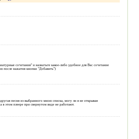
иатурные сочетания" и назначьте какое-либо удобное для Вас сочетание
ню после нажатия кнопки "Добавить")
другая песня из выбранного мною списка, могу ли я не открывая
а в этом плеере при свернутом виде не работают.