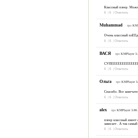
Классный плеер. Можн
6
|
6
|
Ответить
Muhammad
про
KMP
Очень классный плЕЕр
6
|
6
|
Ответить
ВАСЯ
про
KMPlayer 3.
СУПЕЕЕЕЕЕЕЕЕЕЕЕР
6
|
6
|
Ответить
Ольга
про
KMPlayer 3.
Спасибо. Все замечате
6
|
6
|
Ответить
alex
про
KMPlayer 3.00.
плеер классный имеет 
зависает . А так самы
6
|
6
|
Ответить