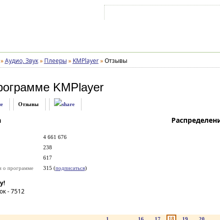
Войти на аккаунт
Зарегистрироваться
»
Аудио, Звук
»
Плееры
»
KMPlayer
»
Отзывы
рограмме
KMPlayer
е
Отзывы
а
Распределен
4 661 676
238
617
и о программе
315 (
подписаться
)
у!
ок -
7512
18
1
...
16
17
19
20
..