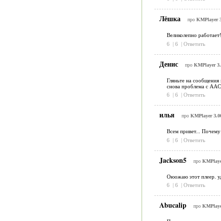
Лёшка
про
KMPlayer 3
Великолепно работает!
6
|
6
|
Ответить
Денис
про
KMPlayer 3.
Гляньте на сообщения
снова проблема с AAC
6
|
6
|
Ответить
илья
про
KMPlayer 3.00
Всем привет... Почему
6
|
6
|
Ответить
Jackson5
про
KMPlayer
Оюожаю этот плеер. уд
6
|
6
|
Ответить
Abucalip
про
KMPlayer