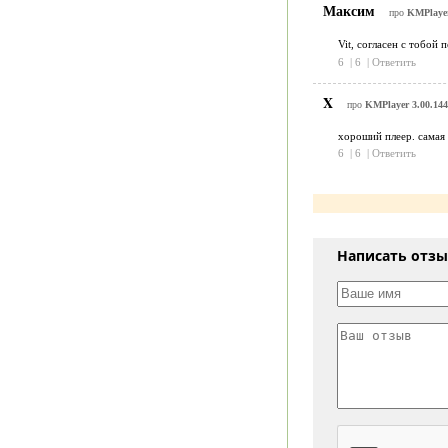
Максим
про
KMPlayer
Vit, согласен с тобой 
6
|
6
|
Ответить
X
про
KMPlayer 3.00.144
хороший плеер. самая 
6
|
6
|
Ответить
Написать отз