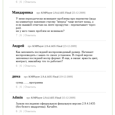
6
|
6
|
Ответить
Мандаринка
про
KMPlayer 2.9.4.1435 Final
[25-12-2009]
У меня периодически возникают проблемы при перемотке (кода
на клавиатуре нажимаю стрелку "вперед" чаще мотает назад, а
если мышкой отмечаю на ленте прокрутки - перематывает через
раз).
ни у кого таких проблем не возникало?
7
|
6
|
Ответить
Андрей
про
KMPlayer 2.9.4.1435 Final
[23-12-2009]
Как запомнить последний воспроизводимый размер. Начинает
воспроизводить с каких-то своих установок. В старой версии
запоминал последний воспр формат. И еще, в окоше: яркость цвет,
контраст, эквалайзер что то работает?
6
|
6
|
Ответить
дима
про
KMPlayer 2.9.4.1435 Final
[19-12-2009]
супер........программа
6
|
6
|
Ответить
Admin
про
KMPlayer 2.9.4.1435 Final
[15-12-2009]
Залили последнюю официальную финальную версию 2.9.4.1435
(без белого квадратика). Качайте.
6
|
6
|
Ответить