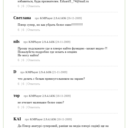
избавиться, будк признателен. Eduard1_74@mail.ru
6
|
6
|
Ответить
Светлана
про
KMPlayer 2.9.4.1436
[26-11-2009]
Плеер супер, но как убрать белое окно!!!!!!!!!!
6
|
6
|
Ответить
nils
про
KMPlayer 2.9.4.1436
[24-11-2009]
Прошу подскажите где в плеере найти функцию -захват видео-?!
Пожалуйста подробно где искать в опциях
Не могу найти!
6
|
6
|
Ответить
D
про
KMPlayer 2.9.4.1436
[21-11-2009]
что делать с белым прямоугольником на экране?
6
|
6
|
Ответить
тор
про
KMPlayer 2.9.4.1436
[18-11-2009]
не ичезает маленькое белое окно?
6
|
6
|
Ответить
KAI
про
KMPlayer 2.9.4.1436
[18-11-2009]
Да Плеєр анатурі суперовий, раніше на медіа плеєрі сидів(і ще на