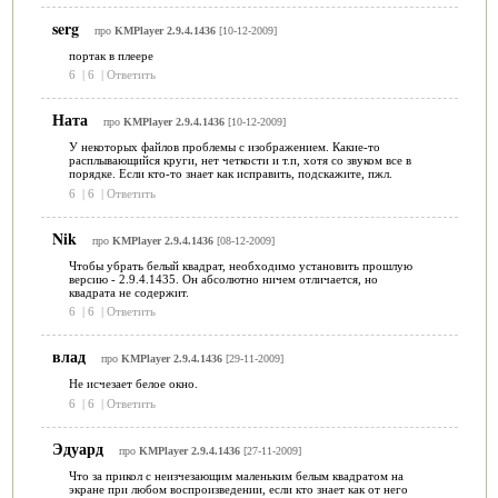
serg
про
KMPlayer 2.9.4.1436
[10-12-2009]
портак в плеере
6
|
6
|
Ответить
Ната
про
KMPlayer 2.9.4.1436
[10-12-2009]
У некоторых файлов проблемы с изображением. Какие-то
расплывающийся круги, нет четкости и т.п, хотя со звуком все в
порядке. Если кто-то знает как исправить, подскажите, пжл.
6
|
6
|
Ответить
Nik
про
KMPlayer 2.9.4.1436
[08-12-2009]
Чтобы убрать белый квадрат, необходимо установить прошлую
версию - 2.9.4.1435. Он абсолютно ничем отличается, но
квадрата не содержит.
6
|
6
|
Ответить
влад
про
KMPlayer 2.9.4.1436
[29-11-2009]
Не исчезает белое окно.
6
|
6
|
Ответить
Эдуард
про
KMPlayer 2.9.4.1436
[27-11-2009]
Что за прикол с неизчезающим маленьким белым квадратом на
экране при любом воспроизведении, если кто знает как от него