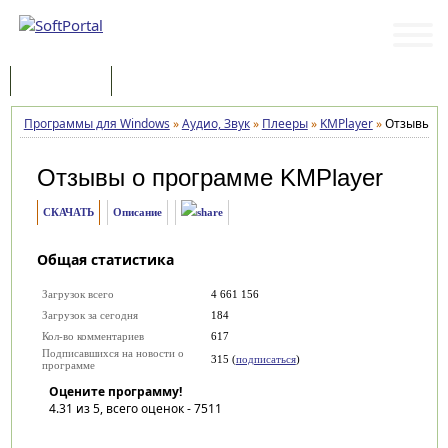
Программы
Статьи
Программы для Windows
»
Аудио, Звук
»
Плееры
»
KMPlayer
»
Отзывы
Отзывы о программе
KMPlayer
СКАЧАТЬ
Описание
Общая статистика
Загрузок всего
4 661 156
Загрузок за сегодня
184
Кол-во комментариев
617
Подписавшихся на новости о
315 (
подписаться
)
программе
Оцените программу!
4.31
из 5, всего оценок -
7511