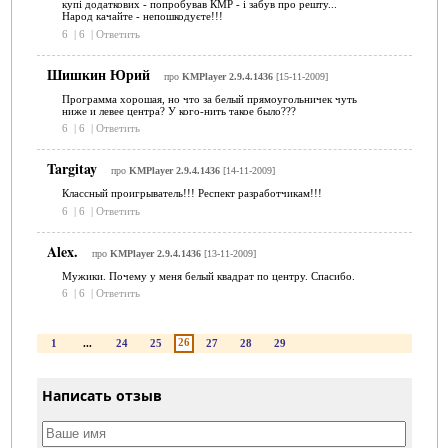
купі додаткових - попробував КМР - і забув про решту...
Народ качайте - непошкодуєте!!!
6
|
6
|
Ответить
Шишкин Юрий
про
KMPlayer 2.9.4.1436
[15-11-2009]
Программа хорошая, но что за белый прямоугольничек чуть
ниже и левее центра? У кого-нить такое было???
6
|
6
|
Ответить
Targitay
про
KMPlayer 2.9.4.1436
[14-11-2009]
Классный проигрыватель!!! Респект разработчикам!!!
6
|
6
|
Ответить
Alex.
про
KMPlayer 2.9.4.1436
[13-11-2009]
Мужики. Почему у меня белый квадрат по центру. Спасибо.
6
|
6
|
Ответить
26
1
...
24
25
27
28
29
Написать отзыв