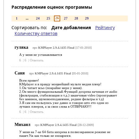
Распределение оценок программы
26
1
...
24
25
27
28
29
Сортировать по:
Дате добавления
Рейтингу
Количеству ответов
гуляка
про
KMPlayer 2.9.4.1435 Final
[17-01-2010]
А у меня не устанавливается
6
|
6
|
Ответить
Саня
про
KMPlayer 2.9.4.1435 Final
[05-01-2010]
Всем привет!
KMplayer и в правду мощнейший мульти медия плеер!
1.Он читает всьо (покрайне мери у миня).
2.Он много функциональный.Функций дохрена начиная от audio
(фильтрация, стабилизация и т.д.) заканчивая video (проигрывает
без заминок, шумовоеподавление, редкие фильтры и т.д)
3.Я сам им пользуюсь уже давно и говорю што ето один из
лутших плееров, а за свои слова я ОТВИЧАЮ!!!
6
|
6
|
Ответить
Михаил
про
KMPlayer 2.9.4.1435 Final
[28-12-2009]
У меня на 7-ке 64 бита нихрена в полноэкранном режиме не
пашет.Уж как только не изощрялся.