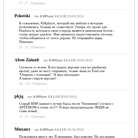
17
|
7
|
Ответить
Pekotski
про
KMPlayer 3.9.1.132
[19-02-2015]
К сожалению, KMplayer, который мы любили и которым
пользовались, больше не существует. Теперь это троян для
Pandora.tv, которая в свою очередь является шпионским ботом -
очень трудно удалить. Мне пришлось переустановить систему,
чтобы избавиться от этого дерьма. Не открывайте ящик
Пандоры.
21
|
9
|
Ответить
Abou Zainab
про
KMPlayer 3.9.1.132
[19-02-2015]
Согласен со всеми. В последних версиях уже по двойному
щелчку даже не могу открывать, только лишь из Total или
"Открыть с помощью". И звук пропадает.
А какую старую версию?
16
|
14
|
Ответить
pkjq
про
KMPlayer 3.9.1.132
[03-02-2015]
Старый КМР намного лучше был,а после "бновления"-согласн с
АРТЁМОМ-в топку его!!! И ведь предупреждали ЛЮДИ-не
ставь новый...
11
|
9
|
Ответить
Михаил
про
KMPlayer 3.9.1.132
[31-01-2015]
Пользовался много лет. В принципе, был доволен. Но последние