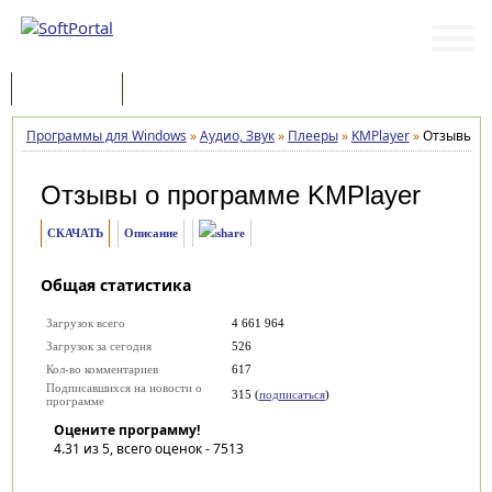
Программы
Статьи
Программы для Windows
»
Аудио, Звук
»
Плееры
»
KMPlayer
»
Отзывы
Отзывы о программе
KMPlayer
СКАЧАТЬ
Описание
Общая статистика
Загрузок всего
4 661 964
Загрузок за сегодня
526
Кол-во комментариев
617
Подписавшихся на новости о
315 (
подписаться
)
программе
Оцените программу!
4.31
из 5, всего оценок -
7513