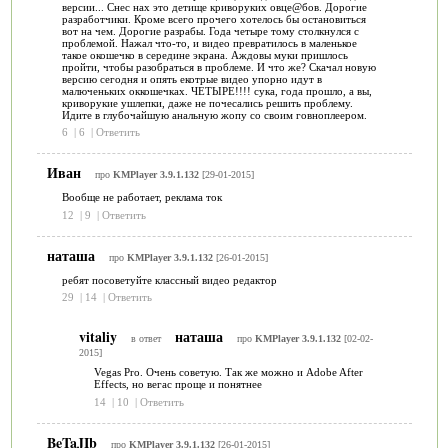
версии... Снес нах это детище криворуких овце@бов. Дорогие
разработчики. Кроме всего прочего хотелось бы остановиться
вот на чем. Дорогие разрабы. Года четыре тому столкнулся с
проблемой. Нажал что-то, и видео превратилось в маленькое
такое окошечко в середине экрана. Аждовы муки пришлось
пройти, чтобы разобраться в проблеме. И что же? Скачал новую
версию сегодня и опять екотрые видео упорно идут в
малюченьких оккошечках. ЧЕТЫРЕ!!!! сука, года прошло, а вы,
криворукие ушлепки, даже не почесались решить проблему.
Идите в глубочайшую анальную жопу со своим говноплеером.
6
|
6
|
Ответить
Иван
про
KMPlayer 3.9.1.132
[29-01-2015]
Вообще не работает, реклама ток
12
|
9
|
Ответить
наташа
про
KMPlayer 3.9.1.132
[26-01-2015]
ребят посоветуйте классный видео редактор
29
|
14
|
Ответить
vitaliy
наташа
в ответ
про
KMPlayer 3.9.1.132
[02-02-
2015]
Vegas Pro. Очень советую. Так же можно и Adobe After
Effects, но вегас проще и понятнее
14
|
10
|
Ответить
BeTaJIb
про
KMPlayer 3.9.1.132
[26-01-2015]