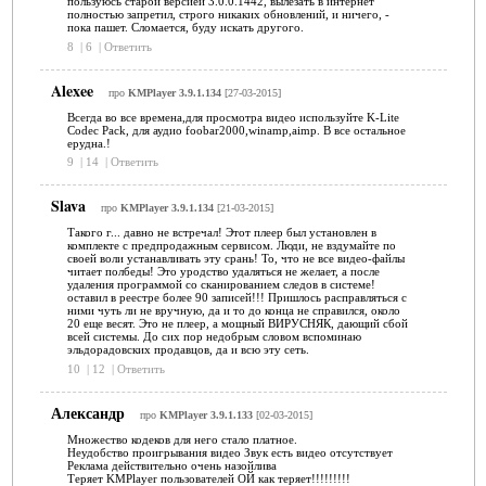
пользуюсь старой версией 3.0.0.1442, вылезать в интернет
полностью запретил, строго никаких обновлений, и ничего, -
пока пашет. Сломается, буду искать другого.
8
|
6
|
Ответить
Alexee
про
KMPlayer 3.9.1.134
[27-03-2015]
Всегда во все времена,для просмотра видео используйте K-Lite
Codec Pack, для аудио foobar2000,winamp,aimp. В все остальное
ерудна.!
9
|
14
|
Ответить
Slava
про
KMPlayer 3.9.1.134
[21-03-2015]
Такого г... давно не встречал! Этот плеер был установлен в
комплекте с предпродажным сервисом. Люди, не вздумайте по
своей воли устанавливать эту срань! То, что не все видео-файлы
читает полбеды! Это уродство удаляться не желает, а после
удаления программой со сканированием следов в системе!
оставил в реестре более 90 записей!!! Пришлось расправляться с
ними чуть ли не вручную, да и то до конца не справился, около
20 еще весят. Это не плеер, а мощный ВИРУСНЯК, дающий сбой
всей системы. До сих пор недобрым словом вспоминаю
эльдорадовских продавцов, да и всю эту сеть.
10
|
12
|
Ответить
Александр
про
KMPlayer 3.9.1.133
[02-03-2015]
Множество кодеков для него стало платное.
Неудобство проигрывания видео Звук есть видео отсутствует
Реклама действительно очень назойлива
Теряет KMPlayer пользователей ОЙ как теряет!!!!!!!!!