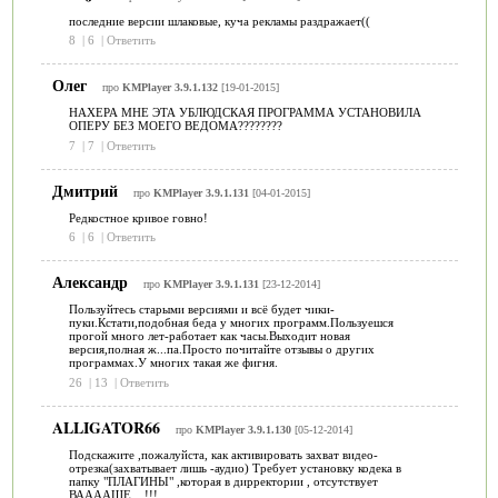
последние версии шлаковые, куча рекламы раздражает((
8
|
6
|
Ответить
Олег
про
KMPlayer 3.9.1.132
[19-01-2015]
НАХЕРА МНЕ ЭТА УБЛЮДСКАЯ ПРОГРАММА УСТАНОВИЛА
ОПЕРУ БЕЗ МОЕГО ВЕДОМА????????
7
|
7
|
Ответить
Дмитрий
про
KMPlayer 3.9.1.131
[04-01-2015]
Редкостное кривое говно!
6
|
6
|
Ответить
Александр
про
KMPlayer 3.9.1.131
[23-12-2014]
Пользуйтесь старыми версиями и всё будет чики-
пуки.Кстати,подобная беда у многих программ.Пользуешся
прогой много лет-работает как часы.Выходит новая
версия,полная ж...па.Просто почитайте отзывы о других
программах.У многих такая же фигня.
26
|
13
|
Ответить
ALLIGATOR66
про
KMPlayer 3.9.1.130
[05-12-2014]
Подскажите ,пожалуйста, как активировать захват видео-
отрезка(захватывает лишь -аудио) Требует установку кодека в
папку "ПЛАГИНЫ" ,которая в дирректории , отсутствует
ВААААЩЕ....!!!