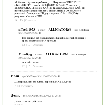
Мой совет...(у меня -работает) ... Открываем-"ИНТЕРНЕТ
ЭКСПЛОУЕР".... жмём -СВОЙСТВА БРАУЗЕРА-раздел-
БЕЗОПАСНОСТЬ-в окне САЙТЫ-(разделОПАСНЫЕ САЙТЫ)-
прописываем-kmpmedia.net///-ПРИМЕНИТЬ-ОК !!!Окно с
рекламой -"испарилось" В двух версиях -3.9.1.129(130)-
результат -"на лицо" !!!!
14
|
15
|
Ответить
siffredi1973
ALLIGATOR66
в ответ
про
KMPlayer
3.9.1.130
[17-12-2014]
Все верно,я себе вбил kmpmedia.net в Internet Explorer и
сразу реклама в KMP пропала.
12
|
10
|
Ответить
MmoRpg
ALLIGATOR66
в ответ
про
KMPlayer
3.9.1.131
[27-12-2014]
спасибо помог
12
|
10
|
Ответить
Иван
про
KMPlayer 3.9.1.130
[02-12-2014]
Да нормальный зто плеер. версии KMP 2.9.4.1435
7
|
8
|
Ответить
Денис
про
KMPlayer 3.9.1.130
[29-11-2014]
Да вы отлично работает.