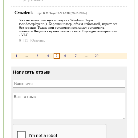
7
|
8
|
Ответить
Gvozdenis
про
KMPlayer 3.9.1.130
[26-11-2014]
Уже несколько месяцев пользуюсь Windows Player
(windowsplayer.ru). Хороший плеер, объем небольшой, играет все
без кодеков. Только при установке предлагает установить
элементы Яндекса - нужно галочки снять. Еще одна альтернатива
- VLC.
6
|
11
|
Ответить
5
1
...
3
4
6
7
...
29
Написать отзыв