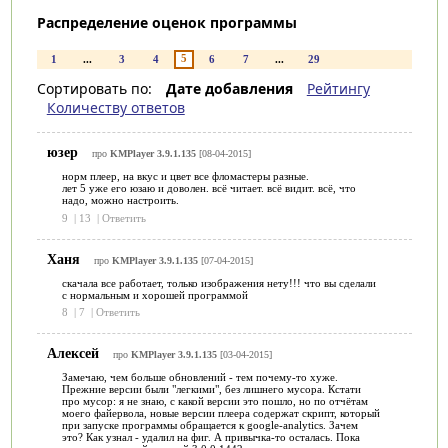
Распределение оценок программы
5
1
...
3
4
6
7
...
29
Сортировать по:
Дате добавления
Рейтингу
Количеству ответов
юзер
про
KMPlayer 3.9.1.135
[08-04-2015]
норм плеер, на вкус и цвет все фломастеры разные.
лет 5 уже его юзаю и доволен. всё читает. всё видит. всё, что
надо, можно настроить.
9
|
13
|
Ответить
Ханя
про
KMPlayer 3.9.1.135
[07-04-2015]
скачала все работает, только изображения нету!!! что вы сделали
с нормальным и хорошей программой
8
|
7
|
Ответить
Алексей
про
KMPlayer 3.9.1.135
[03-04-2015]
Замечаю, чем больше обновлений - тем почему-то хуже.
Прежние версии были "легкими", без лишнего мусора. Кстати
про мусор: я не знаю, с какой версии это пошло, но по отчётам
моего файервола, новые версии плеера содержат скрипт, который
при запуске программы обращается к google-analytics. Зачем
это? Как узнал - удалил на фиг. А привычка-то осталась. Пока