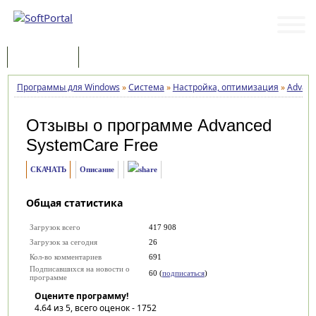
Программы
Статьи
Программы для Windows
»
Система
»
Настройка, оптимизация
»
Advanc
Отзывы о программе
Advanced
SystemCare Free
СКАЧАТЬ
Описание
Общая статистика
Загрузок всего
417 908
Загрузок за сегодня
26
Кол-во комментариев
691
Подписавшихся на новости о
60 (
подписаться
)
программе
Оцените программу!
4.64
из 5, всего оценок -
1752