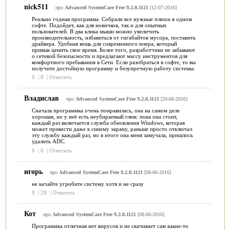
nick511
про
Advanced SystemCare Free 9.2.0.1121
[12-07-2016]
Реально годная программа. Собрали все нужные плюхи в одном
софте. Подойдет, как для новичков, так и для опытных
пользователей. В два клика мыши можно увеличить
производительность, избавиться от гигабайтов мусора, поставить
драйвера. Удобная вещь для современного юзера, который
привык ценить свое время. Более того, разработчики не забывают
о сетевой безопасности и предлагают массу инструментов для
комфортного пребывания в Сети. Если разобраться в софте, то вы
получите достойную программу и безупречную работу системы.
6
|
8
|
Ответить
Владислав
про
Advanced SystemCare Free 9.2.0.1121
[20-06-2016]
Сначала программка очень понравилась, она на самом деле
хорошая, но у неё есть неубираемый глюк: пока она стоит,
каждый раз включается служба обновления Windows, которая
может привести даже к синему экрану, раньше просто отключал
эту службу каждый раз, но в итоге она меня замучала, пришлось
удалить ADC.
6
|
6
|
Ответить
игорь
про
Advanced SystemCare Free 9.2.0.1121
[08-06-2016]
не качайте угробите систему хотя и не сразу
8
|
28
|
Ответить
Кот
про
Advanced SystemCare Free 9.2.0.1121
[08-06-2016]
Программка отличная нет вирусов и не скачивает сам какие-то