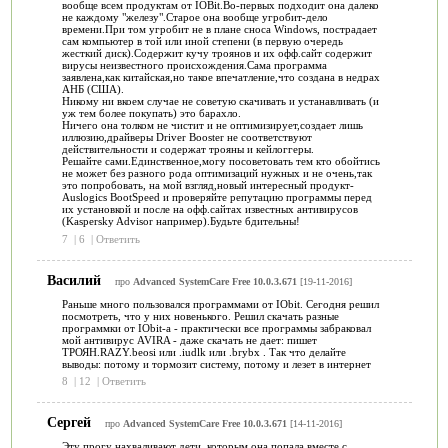
вообще всем продуктам от IOBit.Во-первых подходит она далеко
не каждому "железу".Старое она вообще угробит-дело
времени.При том угробит не в плане сноса Windows, пострадает
сам компьютер в той или иной степени (в первую очередь
жесткий диск).Содержит кучу троянов и их офф.сайт содержит
вирусы неизвестного происхождения.Сама программа
заявлена,как китайская,но такое впечатление,что создана в недрах
АНБ (США).
Никому ни вкоем случае не советую скачивать и устанавливать (и
уж тем более покупать) это барахло.
Ничего она толком не чистит и не оптимизирует,создает лишь
иллюзию,драйверы Driver Booster не соответствуют
действительности и содержат трояны и кейлоггеры.
Решайте сами.Единственное,могу посоветовать тем кто обойтись
не может без разного рода оптимизаций нужных и не очень,так
это попробовать, на мой взгляд,новый интересный продукт-
Auslogics BootSpeed и проверяйте репутацию программы перед
их установкой и после на офф.сайтах известных антивирусов
(Kaspersky Advisor например).Будьте бдительны!
7
|
6
|
Ответить
Василий
про
Advanced SystemCare Free 10.0.3.671
[19-11-2016]
Раньше много пользовался программами от IObit. Сегодня решил
посмотреть, что у них новенького. Решил скачать разные
программки от IObit-a - практически все программы забраковал
мой антивирус AVIRA - даже скачать не дает: пишет
ТРОЯН.RAZY.beosi или .iudlk или .brybx . Так что делайте
выводы: потому и тормозит систему, потому и лезет в интернет
8
|
12
|
Ответить
Сергей
про
Advanced SystemCare Free 10.0.3.671
[14-11-2016]
Эту прогу нахваливают дети, которым она попала вместе с