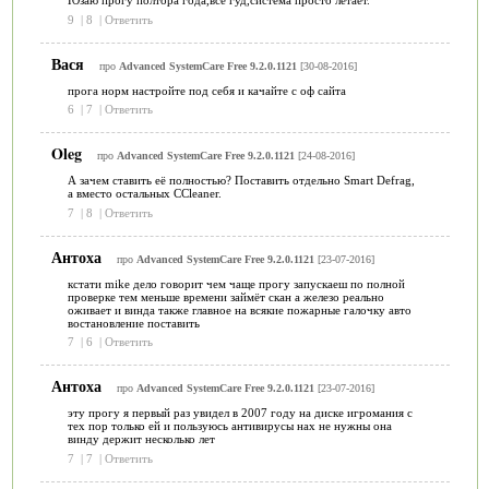
Юзаю прогу полтора года,всё гуд,система просто летает.
9
|
8
|
Ответить
Вася
про
Advanced SystemCare Free 9.2.0.1121
[30-08-2016]
прога норм настройте под себя и качайте с оф сайта
6
|
7
|
Ответить
Oleg
про
Advanced SystemCare Free 9.2.0.1121
[24-08-2016]
А зачем ставить её полностью? Поставить отдельно Smart Defrag,
а вместо остальных CCleaner.
7
|
8
|
Ответить
Антоха
про
Advanced SystemCare Free 9.2.0.1121
[23-07-2016]
кстати mike дело говорит чем чаще прогу запускаеш по полной
проверке тем меньше времени займёт скан а железо реально
оживает и винда также главное на всякие пожарные галочку авто
востановление поставить
7
|
6
|
Ответить
Антоха
про
Advanced SystemCare Free 9.2.0.1121
[23-07-2016]
эту прогу я первый раз увидел в 2007 году на диске игромания с
тех пор только ей и пользуюсь антивирусы нах не нужны она
винду держит несколько лет
7
|
7
|
Ответить