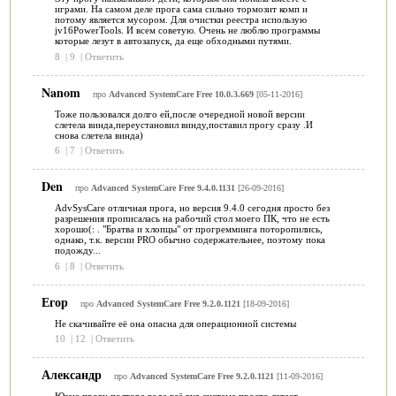
играми. На самом деле прога сама сильно тормозит комп и
потому является мусором. Для очистки реестра использую
jv16PowerTools. И всем советую. Очень не люблю программы
которые лезут в автозапуск, да еще обходными путями.
8
|
9
|
Ответить
Nanom
про
Advanced SystemCare Free 10.0.3.669
[05-11-2016]
Тоже пользовался долго ей,после очередной новой версии
слетела винда,переустановил винду,поставил прогу сразу .И
снова слетела винда)
6
|
7
|
Ответить
Den
про
Advanced SystemCare Free 9.4.0.1131
[26-09-2016]
AdvSysCare отличная прога, но версия 9.4.0 сегодня просто без
разрешения прописалась на рабочий стол моего ПК, что не есть
хорошо(: . "Братва и хлопцы" от прогремминга поторопились,
однако, т.к. версии PRO обычно содержательнее, поэтому пока
подожду...
6
|
8
|
Ответить
Егор
про
Advanced SystemCare Free 9.2.0.1121
[18-09-2016]
Не скачивайте её она опасна для операционной системы
10
|
12
|
Ответить
Александр
про
Advanced SystemCare Free 9.2.0.1121
[11-09-2016]