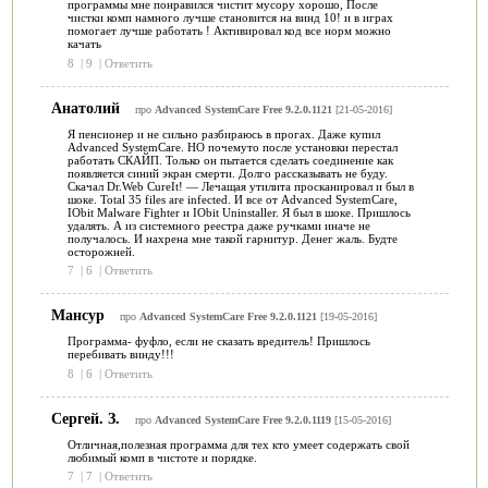
программы мне понравился чистит мусору хорошо, После
чистки комп намного лучше становится на винд 10! и в играх
помогает лучше работать ! Активировал код все норм можно
качать
8
|
9
|
Ответить
Анатолий
про
Advanced SystemCare Free 9.2.0.1121
[21-05-2016]
Я пенсионер и не сильно разбираюсь в прогах. Даже купил
Advanced SystemCare. НО почемуто после установки перестал
работать СКАЙП. Только он пытается сделать соединение как
появляется синий экран смерти. Долго рассказывать не буду.
Скачал Dr.Web CureIt! — Лечащая утилита просканировал и был в
шоке. Total 35 files are infected. И все от Advanced SystemCare,
IObit Malware Fighter и IObit Uninstaller. Я был в шоке. Пришлось
удалять. А из системного реестра даже ручками иначе не
получалось. И нахрена мне такой гарнитур. Денег жаль. Будте
осторожней.
7
|
6
|
Ответить
Мансур
про
Advanced SystemCare Free 9.2.0.1121
[19-05-2016]
Программа- фуфло, если не сказать вредитель! Пришлось
перебивать винду!!!
8
|
6
|
Ответить
Сергей. З.
про
Advanced SystemCare Free 9.2.0.1119
[15-05-2016]
Отличная,полезная программа для тех кто умеет содержать свой
любимый комп в чистоте и порядке.
7
|
7
|
Ответить