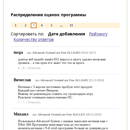
Распределение оценок программы
3
1
2
4
5
...
31
Сортировать по:
Дате добавления
Рейтингу
Количеству ответов
mega
про
Advanced SystemCare Free 10.1.0.692
[10-01-2017]
доктор веб курейт нашёл 652 вируса и прогу удалил несколько
троянов... а так хрен его знает что эта за прога
6
|
8
|
Ответить
Вячеслав
про
Advanced SystemCare Free 10.1.0.691
[22-12-2016]
Начиная с 3 версии постоянно пробую этот продукт.
Каждый раз слетает Виндовс.
Никому не рекомендую ставить эту громоздкую игру.
Результат очевиден-переустановка ОС.
7
|
7
|
Ответить
Михаил
про
Advanced SystemCare Free 10.0.3.671
[08-12-2016]
Пользовался Advanced System с первых выпусков начиная еще с
IObit 360.Программа меня выручала до последнего
момента,начиная с 9-й этой программе больше не доверяю,да и