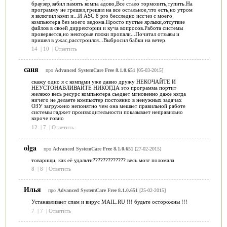
браузер,забил память компа адово,Все стало тормозить,тупить.На
программу не грешил,грешил на все остальное,что есть,но утром
я включил комп и...И ASC 8 pro бесследно иссчез с моего
компьютера без моего ведома.Просто пустые ярлыки,отсутвие
файлов в своей дирректории и куча вопросов.Работа системы
проверяется,но некторые глюки пропали...Почитал отзывы и
пришел в ужас,расстроился...Выбросил бабки на ветер.
14
|
10
|
Ответить
саня
про
Advanced SystemCare Free 8.1.0.651
[05-03-2015]
скажу одно я с компами уже давно дружу НЕКОЧАЙТЕ И
НЕУСТОНАВЛИВАЙТЕ НИКОГДА это программа портит
жележо весь ресурс компьютера сьедает мгновенно даже когда
ничего не делаете компьютер постоянно в ненужных задачах
ОЗУ загружено непонятно чем она мешает правильной работе
системы гаджет производительности показывает неправильно
короче говно
12
|
7
|
Ответить
olga
про
Advanced SystemCare Free 8.1.0.651
[27-02-2015]
товарищи, как её удальти????????????? весь мозг поломала
8
|
8
|
Ответить
Илья
про
Advanced SystemCare Free 8.1.0.651
[25-02-2015]
Устанавливает спам и вирус MAIL.RU !!! будьте осторожны !!!
7
|
7
|
Ответить