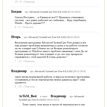
10
|
6
|
Ответить
Богдан
про
Advanced SystemCare Free 8.0.3.614
[07-01-2015]
Скачал.Поставил.....и Глюкнуло все!!! Пришлось откатывать
систему - все равно работает не стабильно....Буду перебивать
Windu....Прога дерьмо!!!!
6
|
6
|
Ответить
Игорь
про
Advanced SystemCare Free 8.0.3.614
[06-01-2015]
Бесплатная программа Advanced SystemCare Free решил и все
еще решает проблемы компьютера и дома и на работе согласен
он не очищает как Сcleanar но он Больше ремонтирует
программы от Windows много проблем связанные с ним Да он
больше ремонтирует чем очищает и до сих пор прекрасно
справляется с этой задачей Я очень доволен !
7
|
13
|
Ответить
Владимир
про
Advanced SystemCare Free 8.0.3.614
[30-12-2014]
через месяц нормальной работы ,и вирусы полезли,и программы
соскакивать,и после перезагрузки компа адвансед каре7 сама
удаляется
9
|
13
|
Ответить
ArTeM_Best
Владимир
в ответ
про
Advanced
SystemCare Free 8.1.0.651
[28-01-2015]
Тоже самое, тока когда я скачал её перезагрузил и она