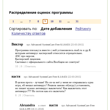
Распределение оценок программы
9
1
...
7
8
10
11
...
31
Сортировать по:
Дате добавления
Рейтингу
Количеству ответов
Виктор
про
Advanced SystemCare Free 8.1.0.651
[25-03-2015]
Программа плохая,т.к вместе с ней установилось mail.ru и др.К
которым антивирус касперский относится отрицательно.
ASC про версия.
Касперский лицензия.
Скачивал с официального сайта.Вообщем не советую!
10
|
6
|
Ответить
настя
про
Advanced SystemCare Free 8.1.0.651
[22-03-2015]
В целом прога - лучшая! Но из-за неё у меня не открывалась одна
игра, ей мешал антивирус! Решила заново её(игру) установить,
но пишет нужно антивирус выключить! Как выключить этот
антивирус??? Но потом как его включить?
6
|
8
|
Ответить
Alexandra
настя
в ответ
про
Advanced SystemCare Free
12.0.3.199
[18-11-2018]