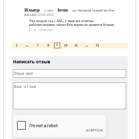
Ильнур
hrom
в ответ
про
Advanced SystemCare Free
8.0.3.621
[25-01-2015]
Уже второй год с ASC, у меня всё отлично
работает,недавно скачал 8ую верию,он нравится больше.
6
|
6
|
Ответить
9
1
...
7
8
10
11
...
31
Написать отзыв