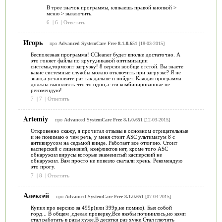
В трее значок программы, кликаешь правой кнопкой >
меню > выключить.
6
|
6
|
Ответить
Игорь
про
Advanced SystemCare Free 8.1.0.651
[18-03-2015]
Бесполезная программа! CCleaner будет вполне достаточно. А
это гоняет файлы по кругу,никакой оптимизации
системы,тормозит загрузку! 8 версия вообще отстой. Вы знаете
какие системные службы можно отключить при загрузке? Я не
знаю,а установите раз так дальше и пойдёт. Каждая программа
должна выполнять что то одно,а эти комбинированные не
рекомендую!
7
|
7
|
Ответить
Artemiy
про
Advanced SystemCare Free 8.1.0.651
[12-03-2015]
Откровенно скажу, я прочитал отзывы в основном отрицательные
и не понимаю о чем речь, у меня стоит ASС ультиматум 8 с
антивирусом на седьмой винде. Работает все отлично. Стоит
касперский с лицензией, конфликтов нет, кроме того АSC
обнаружил вирусы которые знаменитый касперский не
обнаружил. Вам просто не повезло скачали хрень. Рекомендую
это прогу.
7
|
8
|
Ответить
Алексей
про
Advanced SystemCare Free 8.1.0.651
[07-03-2015]
Купил про версию за 499р(или 399р,не помню). Был собой
горд... В общем ,сделал проверку,Все якобы починилось,но комп
стал работать в разы хуже.В десятки раз хуже.Стал глючить