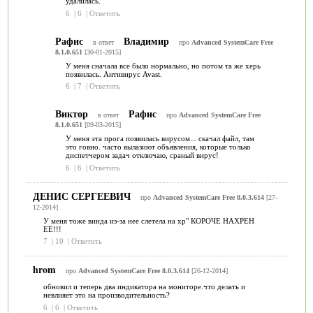
удалилась.
6
|
6
|
Ответить
Рафис
Владимир
в ответ
про
Advanced SystemCare Free
8.1.0.651
[30-01-2015]
У меня сначала все было нормально, но потом та же херь
появилась. Антивирус Avast.
6
|
7
|
Ответить
Виктор
Рафис
в ответ
про
Advanced SystemCare Free
8.1.0.651
[09-03-2015]
У меня эта прога появилась вирусом... скачал файл, там
это говно. часто вылазиют объявления, которые только
диспетчером задач отключаю, сраный вирус!
6
|
6
|
Ответить
ДЕНИС СЕРГЕЕВИЧ
про
Advanced SystemCare Free 8.0.3.614
[27-
12-2014]
У меня тоже винда из-за нее слетела на хр" КОРОЧЕ НАХРЕН
ЕЕ!!!
7
|
10
|
Ответить
hrom
про
Advanced SystemCare Free 8.0.3.614
[26-12-2014]
обновил и теперь два индикатора на мониторе.что делать и
невлияет это на производительность?
6
|
6
|
Ответить