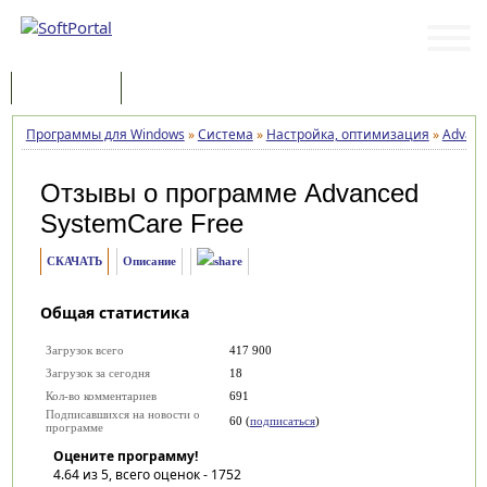
Программы
Статьи
Программы для Windows
»
Система
»
Настройка, оптимизация
»
Advanc
Отзывы о программе
Advanced
SystemCare Free
СКАЧАТЬ
Описание
Общая статистика
Загрузок всего
417 900
Загрузок за сегодня
18
Кол-во комментариев
691
Подписавшихся на новости о
60 (
подписаться
)
программе
Оцените программу!
4.64
из 5, всего оценок -
1752