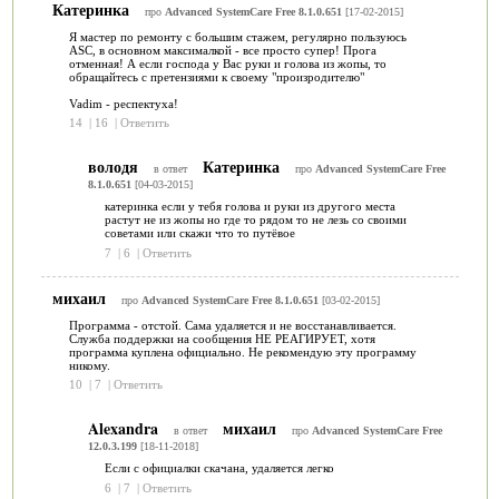
Катеринка
про
Advanced SystemCare Free 8.1.0.651
[17-02-2015]
Я мастер по ремонту с большим стажем, регулярно пользуюсь
ASC, в основном максималкой - все просто супер! Прога
отменная! А если господа у Вас руки и голова из жопы, то
обращайтесь с претензиями к своему "произродителю"
Vadim - респектуха!
14
|
16
|
Ответить
володя
Катеринка
в ответ
про
Advanced SystemCare Free
8.1.0.651
[04-03-2015]
катеринка если у тебя голова и руки из другого места
растут не из жопы но где то рядом то не лезь со своими
советами или скажи что то путёвое
7
|
6
|
Ответить
михаил
про
Advanced SystemCare Free 8.1.0.651
[03-02-2015]
Программа - отстой. Сама удаляется и не восстанавливается.
Служба поддержки на сообщения НЕ РЕАГИРУЕТ, хотя
программа куплена официально. Не рекомендую эту программу
никому.
10
|
7
|
Ответить
Alexandra
михаил
в ответ
про
Advanced SystemCare Free
12.0.3.199
[18-11-2018]
Если с официалки скачана, удаляется легко
6
|
7
|
Ответить