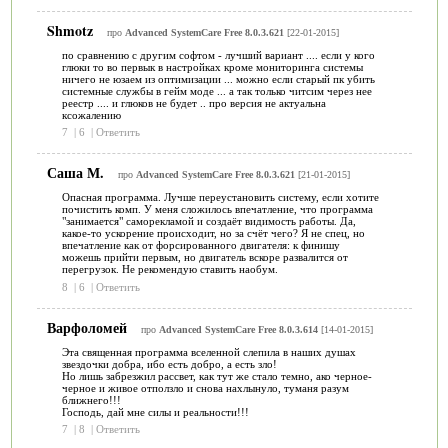
Shmotz
про
Advanced SystemCare Free 8.0.3.621
[22-01-2015]
по сравнению с другим софтом - лучший вариант .... если у кого
глюки то во первык в настройках кроме мониторинга системы
ничего не юзаем из оптимизации ... можно если старый пк убить
системные службы в гейм моде ... а так только читсим через нее
реестр .... и глюков не будет .. про версия не актуальна
ксожалению
7
|
6
|
Ответить
Саша М.
про
Advanced SystemCare Free 8.0.3.621
[21-01-2015]
Опасная программа. Лучше переустановить систему, если хотите
почистить комп. У меня сложилось впечатление, что программа
"занимается" саморекламой и создаёт видимость работы. Да,
какое-то ускорение происходит, но за счёт чего? Я не спец, но
впечатление как от форсированного двигателя: к финишу
можешь прийти первым, но двигатель вскоре развалится от
перегрузок. Не рекомендую ставить наобум.
8
|
6
|
Ответить
Варфоломей
про
Advanced SystemCare Free 8.0.3.614
[14-01-2015]
Эта священная программа вселенной слепила в наших душах
звездочки добра, ибо есть добро, а есть зло!
Но лишь забрезжил рассвет, как тут же стало темно, ако черное-
черное и живое отползло и снова нахлынуло, туманя разум
ближнего!!!
Господь, дай мне силы и реальности!!!
7
|
8
|
Ответить