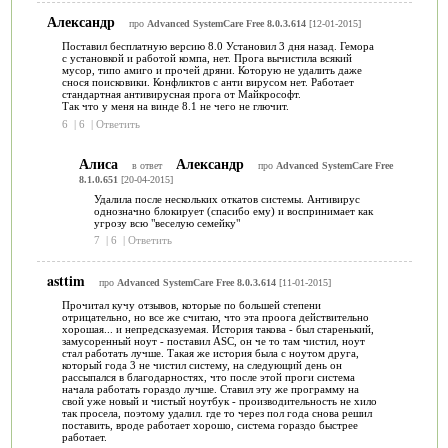
Александр
про
Advanced SystemCare Free 8.0.3.614
[12-01-2015]
Поставил бесплатную версию 8.0 Установил 3 дня назад. Гемора
с установкой и работой компа, нет. Прога вычистила всякий
мусор, типо амиго и прочей дряни. Которую не удалить даже
снося поисковики. Конфликтов с анти вирусом нет. Работает
стандартная антивирусная прога от Майкрософт.
Так что у меня на винде 8.1 не чего не глючит.
6
|
6
|
Ответить
Алиса
Александр
в ответ
про
Advanced SystemCare Free
8.1.0.651
[20-04-2015]
Удалила после нескольких откатов системы. Антивирус
однозначно блокирует (спасибо ему) и воспринимает как
угрозу всю "веселую семейку"
7
|
6
|
Ответить
asttim
про
Advanced SystemCare Free 8.0.3.614
[11-01-2015]
Прочитал кучу отзывов, которые по большей степени
отрицательно, но все же считаю, что эта проога действительно
хорошая... и непредсказуемая. История такова - был старенький,
замусоренный ноут - поставил ASC, он че то там чистил, ноут
стал работать лучше. Такая же история была с ноутом друга,
который года 3 не чистил систему, на следующий день он
рассыпался в благодарностях, что после этой проги система
начала работать гораздо лучше. Ставил эту же программу на
свой уже новый и чистый ноутбук - производительность не хило
так просела, поэтому удалил. где то через пол года снова решил
поставить, вроде работает хорошо, система гораздо быстрее
работает.