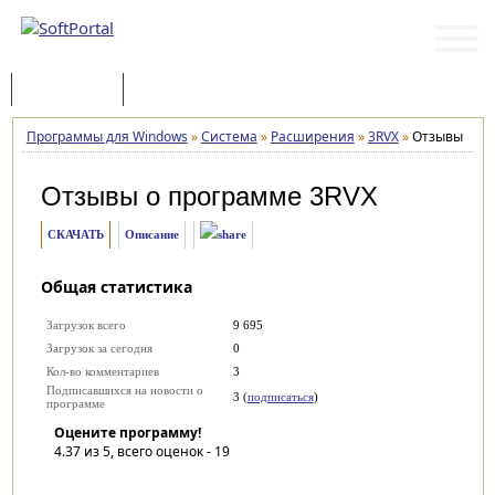
Программы
Статьи
Программы для Windows
»
Система
»
Расширения
»
3RVX
»
Отзывы
Отзывы о программе
3RVX
СКАЧАТЬ
Описание
Общая статистика
Загрузок всего
9 695
Загрузок за сегодня
0
Кол-во комментариев
3
Подписавшихся на новости о
3 (
подписаться
)
программе
Оцените программу!
4.37
из 5, всего оценок -
19