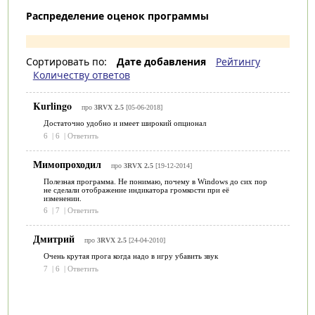
Распределение оценок программы
Сортировать по:
Дате добавления
Рейтингу
Количеству ответов
Kurlingo
про
3RVX 2.5
[05-06-2018]
Достаточно удобно и имеет широкий опционал
6
|
6
|
Ответить
Мимопроходил
про
3RVX 2.5
[19-12-2014]
Полезная программа. Не понимаю, почему в Windows до сих пор
не сделали отображение индикатора громкости при её
изменении.
6
|
7
|
Ответить
Дмитрий
про
3RVX 2.5
[24-04-2010]
Очень крутая прога когда надо в игру убавить звук
7
|
6
|
Ответить