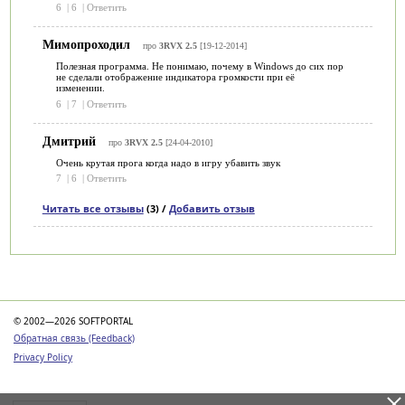
6
|
6
|
Ответить
Мимопроходил
про
3RVX 2.5
[19-12-2014]
Полезная программа. Не понимаю, почему в Windows до сих пор
не сделали отображение индикатора громкости при её
изменении.
6
|
7
|
Ответить
Дмитрий
про
3RVX 2.5
[24-04-2010]
Очень крутая прога когда надо в игру убавить звук
7
|
6
|
Ответить
Читать все отзывы
(3) /
Добавить отзыв
Категории
© 2002—2026 SOFTPORTAL
Обратная связь (Feedback)
Privacy Policy