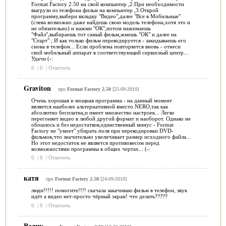
Format Factory 2.50 на свой компьютер ,2.При необходимости
выгрузи из телефона фильм на компьютер ,3.Открой
программу,выбери вкладку "Видео",далее "Все в Мобильные"
(слева возможно даже найдешь свою модель телефона,хотя это и
не обязательно) и нажми "ОК",потом нажимаешь
"Файл",выбираешь тот самый фильм,жмешь "ОК" и далее на
"Старт" ; И как только фильм перекодируется - закидываешь его
снова в телефон... Если проблема повторяется вновь - отнеси
свой мобильный аппарат в соответствующий сервисный центр...
Удачи (-:
6
|
6
|
Ответить
Graviton
про
Format Factory 2.50
[25-09-2010]
Очень хорошая и мощная программа - на данный момент
является наиболее альтернативной вместо NERO,так как
абсолютно бесплатна,и имеет множество настроек... Легко
перегоняет видео в любой другой формат и наоборот. Однако не
обошлось и без недостатков,единственный минус - Format
Factory не "умеет" убирать поля при перекодировки DVD-
фильмов,что значительно увеличивает размер исходного файла...
Но этот недостаток не является противовесом перед
возможностями программы в общих чертах... (-:
6
|
6
|
Ответить
катя
про
Format Factory 2.50
[24-09-2010]
люди!!!!! помогите!!!! скачала закачиваю фильм в телефон, звук
идёт а видео нет-просто чёрный экран! что делать?????
6
|
6
|
Ответить
Вадик