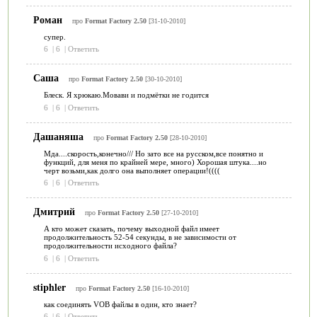
Роман
про
Format Factory 2.50
[31-10-2010]
супер.
6
|
6
|
Ответить
Саша
про
Format Factory 2.50
[30-10-2010]
Блеск. Я хрюкаю.Мовави и подмётки не годится
6
|
6
|
Ответить
Дашаняша
про
Format Factory 2.50
[28-10-2010]
Мда....скорость,конечно/// Но зато все на русском,все понятно и
функций, для меня по крайней мере, много) Хорошая штука....но
черт возьми,как долго она выполняет операции!((((
6
|
6
|
Ответить
Дмитрий
про
Format Factory 2.50
[27-10-2010]
А кто может сказать, почему выходной файл имеет
продолжительность 52-54 секунды, в не зависимости от
продолжительности исходного файла?
6
|
6
|
Ответить
stiphler
про
Format Factory 2.50
[16-10-2010]
как соединять VOB файлы в один, кто знает?
6
|
6
|
Ответить