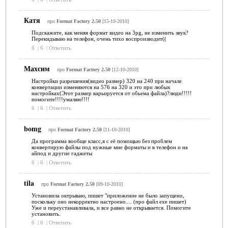
Катя
про
Format Factory 2.50
[15-10-2010]
Подскажите, как меняя формат видео на 3pg, не изменить звук?
Перекидываю на телефон, очень тихо воспроизводит((
6
|
6
|
Ответить
Махсим
про
Format Factory 2.50
[12-10-2010]
Настройки разрешения(видео размер) 320 на 240 при начале
конвертации изменяются на 576 на 320 и это при любых
настройках(Этот размер варьируется от обьема файла)?люди!!!!!
помогите!!!!умаляю!!!!
6
|
6
|
Ответить
bomg
про
Format Factory 2.50
[11-10-2010]
Да программа вообще класс,я с её помощью без проблем
конвертирую файлы под нужные мне форматы и в телефон и на
айпод и другие гаджеты
6
|
6
|
Ответить
tila
про
Format Factory 2.50
[09-10-2010]
Установила октрываю, пишет "приложение не было запущено,
поскольку оно некорректно настроено.... (про файл exe пишет)
Уже и переустанавливала, и все равно не открывается. Помогите
установить.
6
|
6
|
Ответить