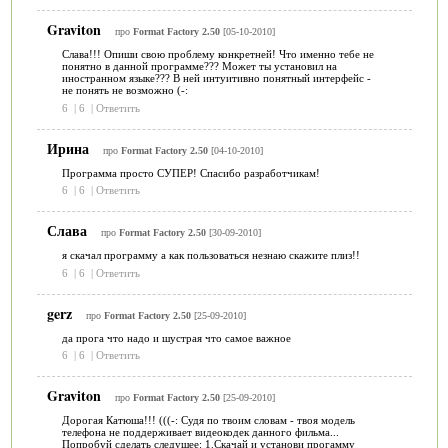
Graviton
про
Format Factory 2.50
[05-10-2010]
Слава!!! Опиши свою проблему конкретней! Что именно тебе не
понятно в данной программе??? Может ты установил на
иностранном языке??? В ней интуитивно понятный интерфейс -
не понять не возможно (-:
6
|
6
|
Ответить
Ирина
про
Format Factory 2.50
[04-10-2010]
Программа просто СУПЕР! Спасибо разработчикам!
6
|
6
|
Ответить
Слава
про
Format Factory 2.50
[30-09-2010]
я скачал программу а как пользоваться незнаю скажите плиз!!
6
|
6
|
Ответить
gerz
про
Format Factory 2.50
[25-09-2010]
да прога что надо и шустрая что самое важное
6
|
6
|
Ответить
Graviton
про
Format Factory 2.50
[25-09-2010]
Дорогая Катюша!!! (((-: Судя по твоим словам - твоя модель
телефона не поддерживает видеокодек данного фильма...
Попробуй сделать следущее: 1.Скачай и установи прогамму