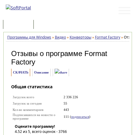
Программы
Статьи
Программы для Windows
»
Видео
»
Конверторы
»
Format Factory
»
Отзы
Отзывы о программе
Format
Factory
СКАЧАТЬ
Описание
Общая статистика
Загрузок всего
2 336 226
Загрузок за сегодня
55
Кол-во комментариев
443
Подписавшихся на новости о
111 (
подписаться
)
программе
Оцените программу!
4.52
из 5, всего оценок -
3766