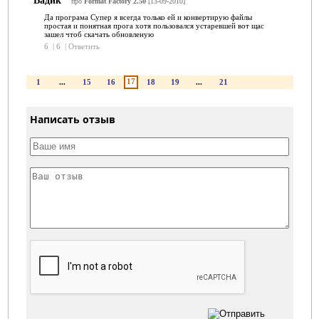
про
Format Factory 2.50
[13-09-2010]
Да програма Супер я всегда только ей и конвертирую файлы
простая и понятная прога хотя пользовался устаревшей вот щас
зашел чтоб скачать обновленую
6
|
6
|
Ответить
17
1
...
15
16
18
19
...
21
Написать отзыв