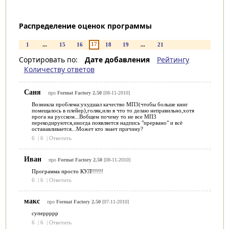
Распределение оценок программы
17
1
...
15
16
18
19
...
21
Сортировать по:
Дате добавления
Рейтингу
Количеству ответов
Саня
про
Format Factory 2.50
[08-11-2010]
Возникла проблема:ухудшал качество МП3(чтобы больше книг
помещалось в плейер),голяк,или я что то делаю неправильно,хотя
прога на русском...Вобщем почему то не все МП3
перекодируются,иногда появляется надпись "прервано" и всё
останавливается...Может кто знает причину?
6
|
6
|
Ответить
Иван
про
Format Factory 2.50
[08-11-2010]
Программа просто КУЛ!!!!!!
6
|
6
|
Ответить
макс
про
Format Factory 2.50
[07-11-2010]
суперрррр
6
|
6
|
Ответить