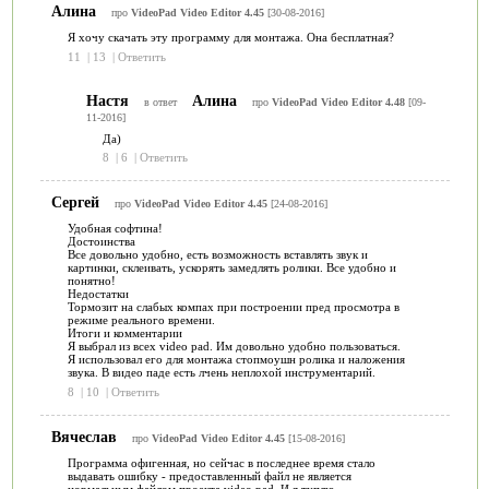
Алина
про
VideoPad Video Editor 4.45
[30-08-2016]
Я хочу скачать эту программу для монтажа. Она бесплатная?
11
|
13
|
Ответить
Настя
Алина
в ответ
про
VideoPad Video Editor 4.48
[09-
11-2016]
Да)
8
|
6
|
Ответить
Сергей
про
VideoPad Video Editor 4.45
[24-08-2016]
Удобная софтина!
Достоинства
Все довольно удобно, есть возможность вставлять звук и
картинки, склеивать, ускорять замедлять ролики. Все удобно и
понятно!
Недостатки
Тормозит на слабых компах при построении пред просмотра в
режиме реального времени.
Итоги и комментарии
Я выбрал из всех video pad. Им довольно удобно пользоваться.
Я использовал его для монтажа стопмоушн ролика и наложения
звука. В видео паде есть лчень неплохой инструментарий.
8
|
10
|
Ответить
Вячеслав
про
VideoPad Video Editor 4.45
[15-08-2016]
Программа офигенная, но сейчас в последнее время стало
выдавать ошибку - предоставленный файл не является
нормальным файлом проекта video pad. И я туплю.