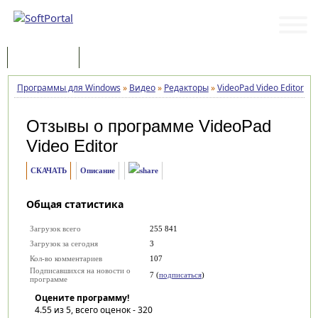
Программы
Статьи
Программы для Windows
»
Видео
»
Редакторы
»
VideoPad Video Editor
»
О
Отзывы о программе
VideoPad
Video Editor
СКАЧАТЬ
Описание
Общая статистика
Загрузок всего
255 841
Загрузок за сегодня
3
Кол-во комментариев
107
Подписавшихся на новости о
7 (
подписаться
)
программе
Оцените программу!
4.55
из 5, всего оценок -
320