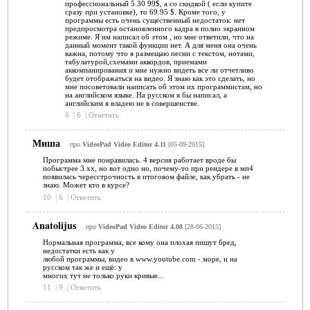
профессиональный 5.30 99$, а со скидкой ( если купите
сразу при установке), то 69.95 $. Кроме того, у
программы есть очень существенный недостаток: нет
предпросмотра остановленного кадра в полно экранном
режиме. Я им написал об этом , но мне ответили, что на
данный момент такой функции нет. А для меня она очень
важна, потому что я размещаю песни с текстом, нотами,
табулатурой,схемами аккордов, приемами
аккомпанирования и мне нужно видеть все ли отчетливо
будет отображаться на видео. Я знаю как это сделать, но
мне посоветовали написать об этом их программистам, но
на английском языке. На русском я бы написал, а
английским я владею не в совершенстве.
6
|
6
|
Ответить
Миша
про
VideoPad Video Editor 4.11
[05-09-2015]
Программа мне понравилась. 4 версия работает вроде бы
побыстрее 3.хх, но вот одно но, почему-то при рендере в мп4
появилась чересстрочность в итоговом файле, как убрать - не
знаю. Может кто в курсе?
10
|
6
|
Ответить
Anatolijus
про
VideoPad Video Editor 4.08
[28-06-2015]
Нормальная программа, все кому она плохая пишут бред,
недостатки есть как у
любой программы, видео в www.youtube.com - море, и на
русском так же и ещё: у
многих тут не только руки кривые...
11
|
9
|
Ответить