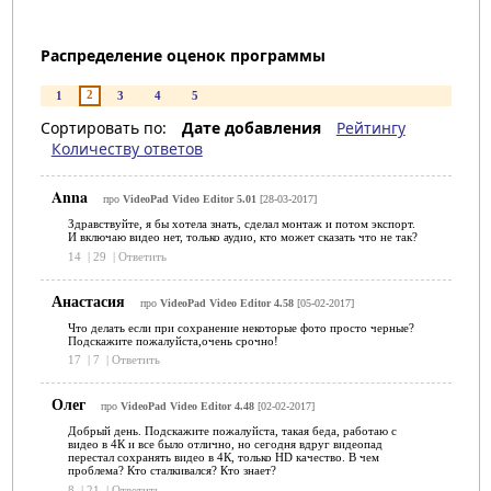
Распределение оценок программы
2
1
3
4
5
Сортировать по:
Дате добавления
Рейтингу
Количеству ответов
Anna
про
VideoPad Video Editor 5.01
[28-03-2017]
Здравствуйте, я бы хотела знать, сделал монтаж и потом экспорт.
И включаю видео нет, только аудио, кто может сказать что не так?
14
|
29
|
Ответить
Анастасия
про
VideoPad Video Editor 4.58
[05-02-2017]
Что делать если при сохранение некоторые фото просто черные?
Подскажите пожалуйста,очень срочно!
17
|
7
|
Ответить
Олег
про
VideoPad Video Editor 4.48
[02-02-2017]
Добрый день. Подскажите пожалуйста, такая беда, работаю с
видео в 4К и все было отлично, но сегодня вдруг видеопад
перестал сохранять видео в 4К, только HD качество. В чем
проблема? Кто сталкивался? Кто знает?
8
|
21
|
Ответить