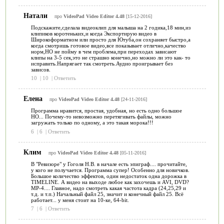
Натали
про
VideoPad Video Editor 4.48
[15-12-2016]
Подскажите,сделала видеоклип для малыша на 2 годика,18 мин,из
клипиков коротеньких,и когда Экспортирую видео в
Широкоформатном или просто для Ютуба,он сохраняет быстро,а
когда смотришь готовое видео,все показывает отлично,качество
норм,НО не пойму в чем проблема,при переходах зависают
клипы на 3-5 сек,это не страшно конечно,но можно ли это как- то
исправить.Напрягает так смотреть.Аудио проигрывает без
зависов.
10
|
10
|
Ответить
Елена
про
VideoPad Video Editor 4.48
[24-11-2016]
Программа нравится, простая, удобная, но есть одно большое
НО... Почему-то невозможно перетягивать файлы, можно
загружать только по одному, а это такая морока!!!
6
|
6
|
Ответить
Клим
про
VideoPad Video Editor 4.48
[05-11-2016]
В "Ревизоре" у Гоголя Н.В. в начале есть эпиграф.... прочитайте,
у кого не получается. Программа супер! Особенно для новичков.
Большое количество эффектов, один недостаток одна дорожка в
TIMELINE. А видео на выходе любое как захочешь и AVI, DVD?
МP-4.... Главное, надо смотреть какая частота кадра (24,25,29 и
т.д. и т.п.) Начальный файл 25, значит и конечный файл 25. Всё
работает... у меня стоит на 10-ке, 64-bit.
7
|
6
|
Ответить