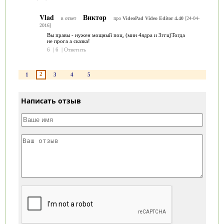
Vlad
Виктор
в ответ
про
VideoPad Video Editor 4.40
[24-04-
2016]
Вы правы - нужен мощный поц, (мин 4ядра и 3ггц)Тогда
не прога а сказка!
6
|
6
|
Ответить
2
1
3
4
5
Написать отзыв