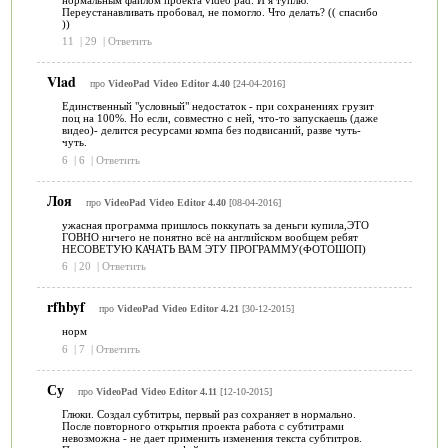
Переустанавливать пробовал, не помогло. Что делать? (( спасибо
))
11
|
29
|
Ответить
Vlad
про
VideoPad Video Editor 4.40
[24-04-2016]
Единственный "условный" недостаток - при сохранениях грузит
поц на 100%. Но если, совместно с ней, что-то запускаешь (даже
видео)- делится ресурсами компа без подвисаний, разве чуть-
чуть.
6
|
6
|
Ответить
Лоя
про
VideoPad Video Editor 4.40
[08-04-2016]
ужасная программа пришлось поккупать за деньги купила,ЭТО
ГОВНО ничего не понятно всё на английском вообщем ребят
НЕСОВЕТУЮ КАЧАТЬ ВАМ ЭТУ ПРОГРАММУ(ФОТОШОП)
6
|
20
|
Ответить
rfhbyf
про
VideoPad Video Editor 4.21
[30-12-2015]
норм
6
|
7
|
Ответить
Су
про
VideoPad Video Editor 4.11
[12-10-2015]
Глюки. Создал субтитры, первый раз сохраняет в нормально.
После повторного открытия проекта работа с субтитрами
невозможна - не дает применить изменения текста субтитров.