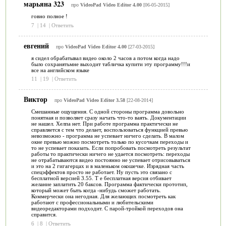
марьяна 323
про
VideoPad Video Editor 4.00
[06-05-2015]
говно полное !
7
|
14
|
Ответить
евгений
про
VideoPad Video Editor 4.00
[27-03-2015]
я сидел обрабатывал видео около 2 часов а потом когда надо
было сохранятьмне выходит табличка купити эту программу!!!и
все на английском языке
11
|
19
|
Ответить
Виктор
про
VideoPad Video Editor 3.58
[22-08-2014]
Смешанные ощущения. С одной стороны программа довольно
понятная и позволяет сразу начать что-то ваять. Документации
не нашел. Хелпа нет. При работе программа практически не
справляется с тем что делает, воспользоваться функцией превью
невозможно - программа не успевает ничего сделать. В малом
окне превью можно посмотреть только по кусочкам переходы и
то не успевает показать. Если попробовать посмотреть результат
работы то практически ничего не удается посмотреть: переходы
не отрабатываются видео постоянно не успевает отрисовываться
и это на 2 гигагерцах и в маленьком окошечке. Изрядная часть
спецэффектов просто не работает. Ну пусть это связано с
бесплатной версией 3.55. Т е бесплатная версия отбивает
желание заплатить 20 баксов. Программа фактически прототип,
который может быть когда -нибудь сможет работать.
Коммерчески она негодная. Для желающих посмотреть как
работают с профессиональными и любительскими
видеоредакторами подходит. С парой-тройкой переходов она
справится.
6
|
8
|
Ответить