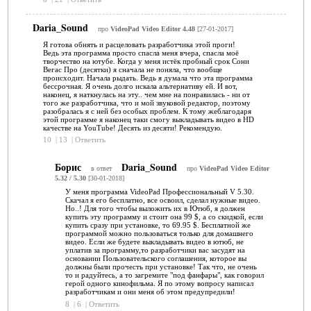
Daria_Sound
про
VideoPad Video Editor 4.48
[27-01-2017]
Я готова обнять и расцеловать разработчика этой проги!
Ведь эта программа просто спасла меня вчера, спасла моё
творчество на ютубе. Когда у меня истёк пробный срок Сони
Вегас Про (десятки) я сначала не поняла, что вообще
происходит. Начала рыдать. Ведь я думала что эта программа
бессрочная. Я очень долго искала альтернативу ей. И вот,
наконец, я наткнулась на эту.. чем мне на понравилась - ни от
того же разработчика, что и мой звуковой редактор, поэтому
разобралась я с ней без особых проблем. К тому жеблагодаря
этой программе я наконец таки смогу выкладывать видео в HD
качестве на YouTube! Десять из десяти! Рекомендую.
10
|
13
|
Ответить
Борис
Daria_Sound
в ответ
про
VideoPad Video Editor
5.32 / 5.30
[30-01-2018]
У меня программа VideoPad Профессиональный V 5.30.
Скачал я его бесплатно, все освоил, сделал нужные видео.
Но..! Для того чтобы выложить их в Ютюб, я должен
купить эту программу и стоит она 99 $, а со скидкой, если
купить сразу при установке, то 69.95 $. Бесплатной же
программой можно пользоваться только для домашнего
видео. Если же будете выкладывать видео в ютюб, не
уплатив за программу,то разработчики вас засудят на
основании Пользовательского соглашения, которое вы
должны были прочесть при установке! Так что, не очень
то и радуйтесь, а то загремите "под фанфары", как говорил
герой одного кинофильма. Я по этому вопросу написал
разработчикам и они меня об этом предупредили!
8
|
6
|
Ответить