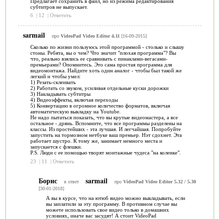
Предлагает сохранить в файл, но из режима редактирования
субтитров не выпускает.
6
|
12
|
Ответить
sarmail
про
VideoPad Video Editor 4.11
[16-09-2015]
Сколько по жизни пользуюсь этой программой - столько и слышу
стоны. Ребята, вы о чем? Что значит "плохая программа"? Вы
что, реально взялись ее сравнивать с пинаклами-вегасами-
премьерами? Опомнитесь. Это сама простая программа для
видеомонтажа. Найдите хоть один аналог - чтобы был такой же
легкий и чтобы умел:
1) Резать-склеивать
2) Работать со звуком, усиливая отдельные куски дорожки
3) Накладывать субтитры
4) Видеоэффекты, включая переходы
5) Конвертацию в огромное количество форматов, включая
автоматическую выкладку на Youtube.
Не надо пытаться показать, что вы крутые видеомастера, а все
остальное - дрянь. Вспомните, что все программы разделены на
классы. Из простейших - эта лучшая. И легчайшая. Попробуйте
запустить на тормозном нетбуке ваш премьер. Нэт сдохнет. Эта
работает шустро. К тому же, занимает немного места и
запускается с флешки.
P.S. Люди с ее помощью творят монтажные чудеса "на коленке".
23
|
11
|
Ответить
Борис
sarmail
в ответ
про
VideoPad Video Editor 5.32 / 5.30
[30-01-2018]
А вы в курсе, что на ютюб видео можно выкладывать, если
вы заплатили за эту программу. В противном случае вы
можете использовать свое видео только в домашних
условиях, иначе вас засудят! А стоит VideoPad