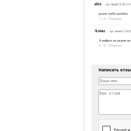
alex
про
Avast! 2.74
[21-
power usche nuschen
7
|
6
|
Ответить
Алекс
про
Avast! 2.74
[
А нафига он нужен на
6
|
6
|
Ответить
Написать отз