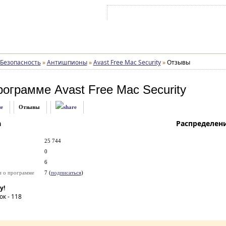
Войти на аккаунт
Зарегистрироваться
Безопасность
»
Антишпионы
»
Avast Free Mac Security
»
Отзывы
рограмме
Avast Free Mac Security
е
Отзывы
а
Распределен
25 744
0
6
и о программе
7 (
подписаться
)
у!
ок -
118