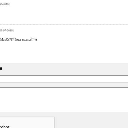
08-2010]
08-07-2010]
 MacOs??? Бред полный))))
ыв