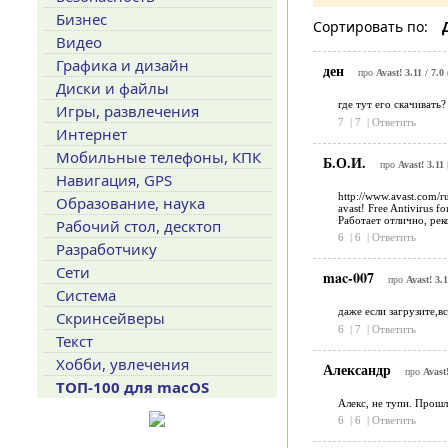
Бизнес
Сортировать по:
Видео
Графика и дизайн
ден
про
Avast! 3.11 / 7.0
Диски и файлы
где тут его скачивать?
Игры, развлечения
7
|
7
|
Ответить
Интернет
Мобильные телефоны, КПК
Б.О.И.
про
Avast! 3.11
Навигация, GPS
http://www.avast.com/r
Образование, наука
avast! Free Antivirus 
Работает отлично, ре
Рабочий стол, десктоп
6
|
6
|
Ответить
Разработчику
Сети
mac-007
про
Avast! 3.1
Система
даже если загрузите,в
Скринсейверы
6
|
7
|
Ответить
Текст
Хобби, увлечения
Александр
про
Avast
ТОП-100 для macOS
Алекс, не тупи. Прошл
6
|
6
|
Ответить