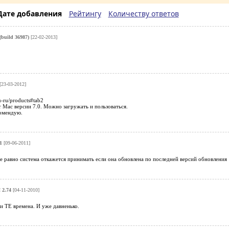
Дате добавления
Рейтингу
Количеству ответов
 (build 36987)
[22-02-2013]
[23-03-2012]
u-ru/products#tab2
for Mac версии 7.0. Можно загружать и пользоваться.
комендую.
1
[09-06-2011]
се равно система откажется принимать если она обновлена по последней версий обновления
! 2.74
[04-11-2010]
и ТЕ времена. И уже давненько.