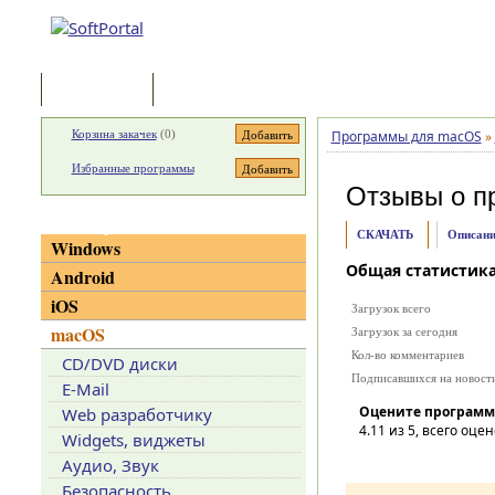
Программы
Статьи
Корзина закачек
(
0
)
Программы для macOS
»
Избранные программы
Отзывы о п
Категории
СКАЧАТЬ
Описани
Windows
Общая статистик
Android
iOS
Загрузок всего
macOS
Загрузок за сегодня
Кол-во комментариев
CD/DVD диски
Подписавшихся на новост
E-Mail
Оцените программ
Web разработчику
4.11
из 5, всего оцен
Widgets, виджеты
Аудио, Звук
Безопасность