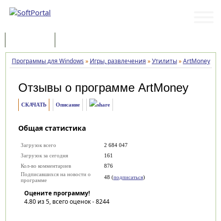
Программы
Статьи
Программы для Windows
»
Игры, развлечения
»
Утилиты
»
ArtMoney
»
О
Отзывы о программе
ArtMoney
СКАЧАТЬ
Описание
Общая статистика
Загрузок всего
2 684 047
Загрузок за сегодня
161
Кол-во комментариев
876
Подписавшихся на новости о
48 (
подписаться
)
программе
Оцените программу!
4.80
из 5, всего оценок -
8244