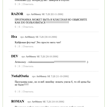
6
|
6
|
Ответить
RAZOR
про
ArtMoney SE 7.21
[02-11-2006]
ПРОГРАММА МОЖЕТ БЫТЬ И КЛАССНАЯ НО ОБЬЯСНИТЕ
КАК ЕЮ ПОЛЬЗОВАТЬСЯ !!!!!!!!!!!!!!!!!!!!!!!!
6
|
6
|
Ответить
Ига
про
ArtMoney SE 7.21
[30-10-2006]
Кайфовая фтучка! Это просто мега чит!
6
|
6
|
Ответить
DEV
про
ArtMoney SE 7.21
[26-10-2006]
Artmoney - rulezzzzzzzzzzzzzzzzzz!!!!!!!!!!!!!!!!!!!!!!!!!!!!!!!!! :)
6
|
6
|
Ответить
УмбаЮмба
про
ArtMoney SE 7.21
[11-10-2006]
Програмка клас, но еслиб линейку ломать умела б, то ей цены бы
не было!!!!!
6
|
6
|
Ответить
ROMAN
про
ArtMoney SE 7.21
[10-10-2006]