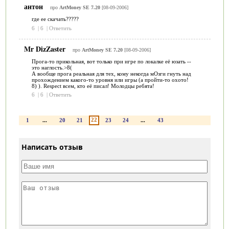
антон
про
ArtMoney SE 7.20
[08-09-2006]
где ее скачать?????
6
|
6
|
Ответить
Mr DizZaster
про
ArtMoney SE 7.20
[08-09-2006]
Прога-то прикольная, вот только при игре по локалке её юзать --
это наглость.>8(
А вообще прога реальная для тех, кому некогда мОзги гнуть над
прохождением какого-то уровня или игры (а пройти-то охото!
8) ). Respect всем, кто её писал! Молодцы ребята!
6
|
6
|
Ответить
22
1
...
20
21
23
24
...
43
Написать отзыв