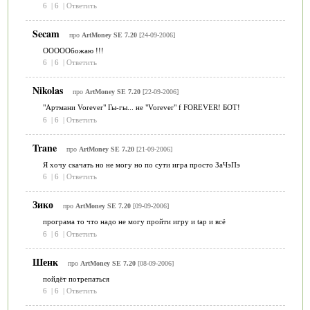
6
|
6
|
Ответить
Secam
про
ArtMoney SE 7.20
[24-09-2006]
ОООООбожаю !!!
6
|
6
|
Ответить
Nikolas
про
ArtMoney SE 7.20
[22-09-2006]
"Артмани Vorever" Гы-гы... не "Vorever" f FOREVER! БОТ!
6
|
6
|
Ответить
Trane
про
ArtMoney SE 7.20
[21-09-2006]
Я хочу скачать но не могу но по сути игра просто ЗаЧэПэ
6
|
6
|
Ответить
Зико
про
ArtMoney SE 7.20
[09-09-2006]
програма то что надо не могу пройти игру и tap и всё
6
|
6
|
Ответить
Шенк
про
ArtMoney SE 7.20
[08-09-2006]
пойдёт потрепаться
6
|
6
|
Ответить