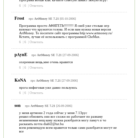
Програма вобше клас качайте советую ламаєт любую игру!
6
|
6
|
Ответить
Frost
про
ArtMoney SE 7.21
[05-10-2006]
Программа просто АФИГЕТЬ!!!!!!!! Я сней уже столько игр
взломал что кружится голова. И если вам нужна новая версия
ArtMoney. То поситите сайт программы http:www.artmoney.ru/
Кстати, лучше её использовать с программой CheMax.
6
|
6
|
Ответить
pAynE
про
ArtMoney SE 7.21
[27-09-2006]
охеренная вещь,мне очень нравится
6
|
6
|
Ответить
KoNA
про
ArtMoney SE 7.21
[27-09-2006]
прога нифиговая уже давно пользуюсь
6
|
6
|
Ответить
son
про
ArtMoney SE 7.21
[26-09-2006]
у меня артмони 2 года сейчас у меня 7.13рус
решил обновить они все схожи но работают по разнаму
незаменимая нещ каму нужна разобратся могу памуч и чо
расказать почта diabl2@tut.bu
всем рекомендую всем нравится только сами разобратся могут не
все