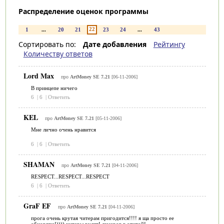
Распределение оценок программы
22
1
...
20
21
23
24
...
43
Сортировать по:
Дате добавления
Рейтингу
Количеству ответов
Lord Max
про
ArtMoney SE 7.21
[06-11-2006]
В принцепе ничего
6
|
6
|
Ответить
KEL
про
ArtMoney SE 7.21
[05-11-2006]
Мне лично очень нравится
6
|
6
|
Ответить
SHAMAN
про
ArtMoney SE 7.21
[04-11-2006]
RESPECT...RESPECT...RESPECT
6
|
6
|
Ответить
GraF EF
про
ArtMoney SE 7.21
[04-11-2006]
прога очень крутая читерам пригодится!!!! я ща просто ее
обновляю!)))) читеры рулят! ламеров в отцтой!