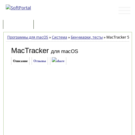
Программы
Статьи
Программы для macOS
»
Система
»
Бенчмарки, тесты
»
MacTracker 5.1.
MacTracker
для macOS
Описание
Отзывы