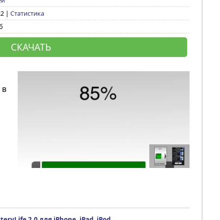
еи
22 |
Статистика
б
СКАЧАТЬ
 в
teryLife 2.0 для iPhone, iPad, iPod