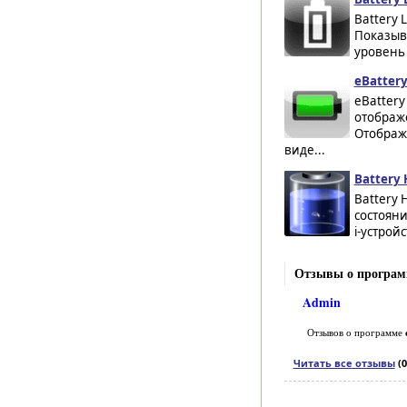
Battery 
Показыв
уровень 
eBattery
eBattery
отображ
Отобража
виде...
Battery 
Battery 
состоян
i-устрой
Отзывы о программ
Admin
Отзывов о программе
Читать все отзывы
(0