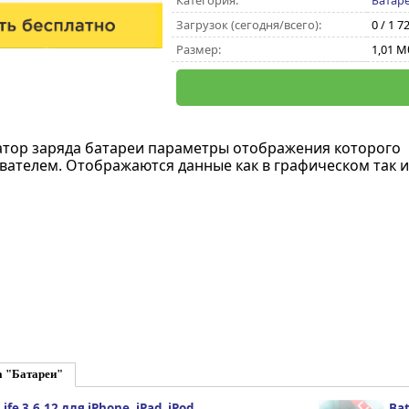
Категория:
Батар
Загрузок (сегодня/всего):
0 / 1 7
Размер:
1,01 М
атор заряда батареи параметры отображения которого
вателем. Отображаются данные как в графическом так и
а "Батареи"
ife 3.6.12 для iPhone, iPad, iPod
Bat