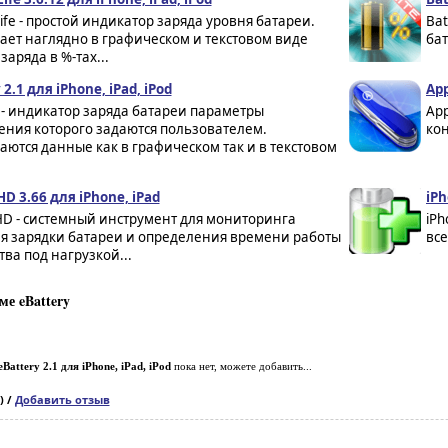
Life - простой индикатор заряда уровня батареи.
Bat
ает наглядно в графическом и текстовом виде
бат
заряда в %-тах...
 2.1 для iPhone, iPad, iPod
App
 - индикатор заряда батареи параметры
App
ения которого задаются пользователем.
ко
ются данные как в графическом так и в текстовом
HD 3.66 для iPhone, iPad
iPh
HD - системный инструмент для мониторинга
iPh
ия зарядки батареи и определения времени работы
все
ства под нагрузкой...
е eBattery
eBattery 2.1 для iPhone, iPad, iPod
пока нет, можете добавить...
) /
Добавить отзыв