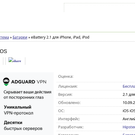
Войти на аккаунт
Зарегистрироваться
стема
»
Батареи
»
eBattery 2.1 для iPhone, iPad, iPod
iOS
Оценка:
Лицензия:
Беспл
Версия:
2.1 для
Обновлено:
10.09.
ОС:
iOS iOS
Интерфейс:
Англи
Разработчик:
Hipster