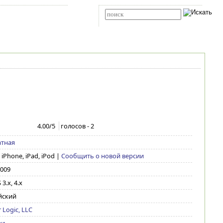
Карта сайта
RSS
Расширенный поиск
4.00
/5
голосов -
2
атная
 iPhone, iPad, iPod
|
Сообщить о новой версии
2009
 3.x, 4.x
йский
 Logic, LLC