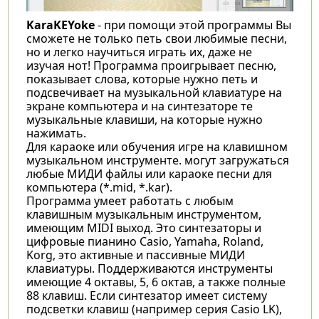
KaraKEYoke
- при помощи этой программы Вы
сможете не только петь свои любимые песни,
но и легко научиться играть их, даже не
изучая нот! Программа проигрывает песню,
показывает слова, которые нужно петь и
подсвечивает на музыкальной клавиатуре на
экране компьютера и на синтезаторе те
музыкальные клавиши, на которые нужно
нажимать.
Для караоке или обучения игре на клавишном
музыкальном инструменте. могут загружаться
любые МИДИ файлы или караоке песни для
компьютера (*.mid, *.kar).
Программа умеет работать с любым
клавишным музыкальным инструментом,
имеющим MIDI выход. Это синтезаторы и
цифровые пианино Casio, Yamaha, Roland,
Korg, это активные и пассивные МИДИ
клавиатуры. Поддерживаются инструменты
имеющие 4 октавы, 5, 6 октав, а также полные
88 клавиш. Если синтезатор имеет систему
подсветки клавиш (например серия Casio LK),