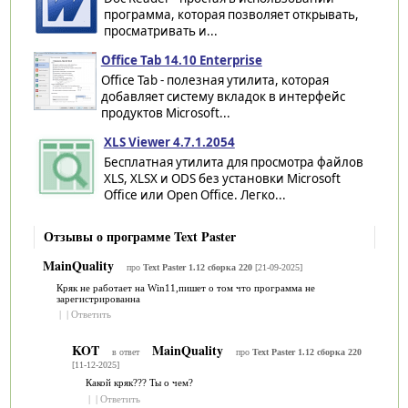
программа, которая позволяет открывать,
просматривать и...
Office Tab 14.10 Enterprise
Office Tab - полезная утилита, которая
добавляет систему вкладок в интерфейс
продуктов Microsoft...
XLS Viewer 4.7.1.2054
Бесплатная утилита для просмотра файлов
XLS, XLSX и ODS без установки Microsoft
Office или Open Office. Легко...
Отзывы о программе Text Paster
MainQuality
про
Text Paster 1.12 сборка 220
[21-09-2025]
Кряк не работает на Win11,пишет о том что программа не
зарегистрированна
|
|
Ответить
KOT
MainQuality
в ответ
про
Text Paster 1.12 сборка 220
[11-12-2025]
Какой кряк??? Ты о чем?
|
|
Ответить