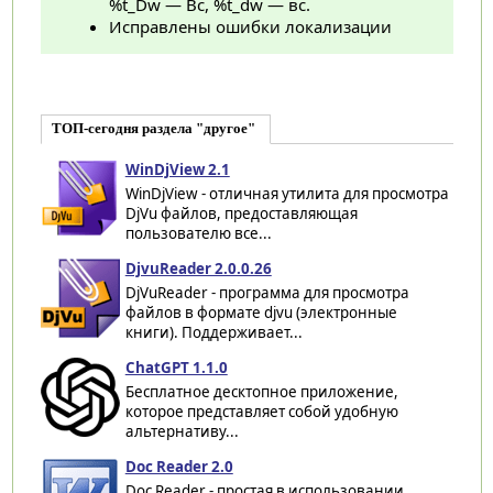
%t_Dw — Вс, %t_dw — вс.
Исправлены ошибки локализации
ТОП-сегодня раздела "другое"
WinDjView 2.1
WinDjView - отличная утилита для просмотра
DjVu файлов, предоставляющая
пользователю все...
DjvuReader 2.0.0.26
DjVuReader - программа для просмотра
файлов в формате djvu (электронные
книги). Поддерживает...
ChatGPT 1.1.0
Бесплатное десктопное приложение,
которое представляет собой удобную
альтернативу...
Doc Reader 2.0
Doc Reader - простая в использовании