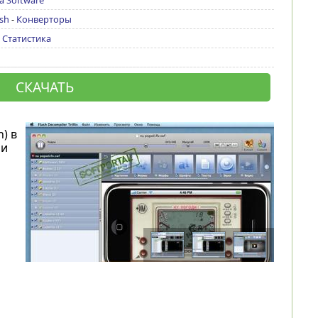
a Software
ash
-
Конверторы
|
Статистика
СКАЧАТЬ
) в
 и