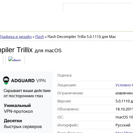
Войти на аккаунт
Зарегистрироваться
Графика и дизайн
»
Flash
»
Flash Decompiler Trillix 5.0.1110 для Mac
ler Trillix
для macOS
Оценка:
Лицензия:
Условно-
Ограничение:
извлечен
Версия:
5.0.1110 
Обновлено:
18.10.201
ОС:
macOS 10
Интерфейс:
Русский