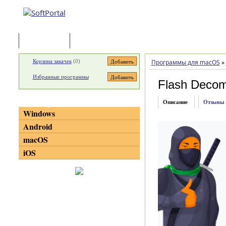
Программы
Статьи
Корзина закачек
(
0
)
Программы для macOS
»
Избранные программы
Flash Decompi
Категории
Описание
Отзывы
Windows
Android
macOS
iOS