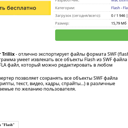
Разработчик:
Mac Eltim
Категории:
Flash
-
Fl
Загрузок (сегодня/всего):
0 / 1 946 
Размер:
15,79 Мб
Trillix
- отлично экспортирует файлы формата SWF (flash
грамма умеет извлекать все объекты Flash из SWF файла
 FLA файл, который можно редактировать в любом
ертер позволяет сохранять все объекты SWF файла
крипты, текст, видео, кадры, спрайты...) в различные
аемые по желанию пользователя.
 "Flash"