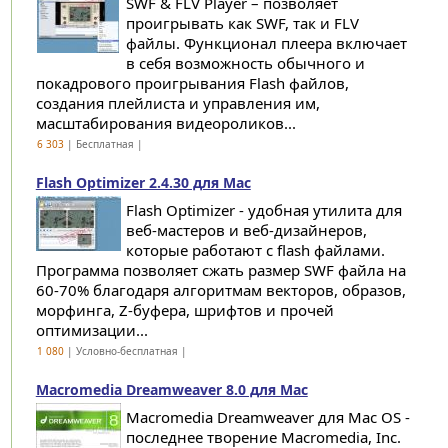
SWF & FLV Player – позволяет
проигрывать как SWF, так и FLV
файлы. Функционал плеера включает
в себя возможность обычного и
покадрового проигрывания Flash файлов,
создания плейлиста и управления им,
масштабирования видеороликов...
6 303
| Бесплатная |
Flash Optimizer 2.4.30 для Mac
Flash Optimizer - удобная утилита для
веб-мастеров и веб-дизайнеров,
которые работают с flash файлами.
Программа позволяет сжать размер SWF файла на
60-70% благодаря алгоритмам векторов, образов,
морфинга, Z-буфера, шрифтов и прочей
оптимизации...
1 080
| Условно-бесплатная |
Macromedia Dreamweaver 8.0 для Mac
Macromedia Dreamweaver для Mac OS -
последнее творение Macromedia, Inc.