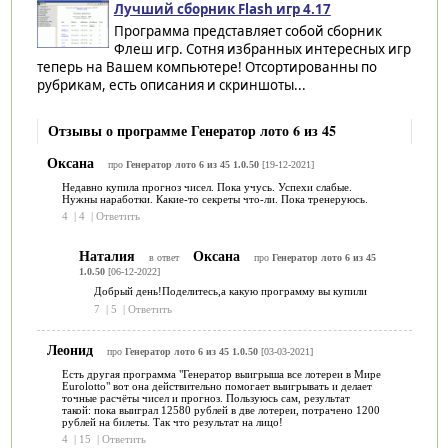
Лучший сборник Flash игр 4.17
Программа представляет собой сборник
Флеш игр. Сотня избранных интересных игр
теперь на Вашем компьютере! Отсортированны по
рубрикам, есть описания и скриншоты...
Отзывы о программе Генератор лото 6 из 45
Оксана
про
Генератор лото 6 из 45 1.0.50
[19-12-2021]
Недавно купила прогноз чисел. Пока учусь. Успехи слабые.
Нужны наработки. Какие-то секреты что-ли. Пока тренеруюсь.
4
|
4
|
Ответить
Наталия
Оксана
в ответ
про
Генератор лото 6 из 45
1.0.50
[06-12-2022]
Добрый день!Поделитесь,а какую программу вы купили
7
|
5
|
Ответить
Леонид
про
Генератор лото 6 из 45 1.0.50
[03-03-2021]
Есть другая программа "Генератор выигрыша все лотереи в Мире
Eurolotto" вот она действительно помогает выигрывать и делает
точные расчёты чисел и прогноз. Пользуюсь сам, результат
такой: пока выиграл 12580 рублей в две лотереи, потрачено 1200
рублей на билеты. Так что результат на лицо!
4
|
15
|
Ответить