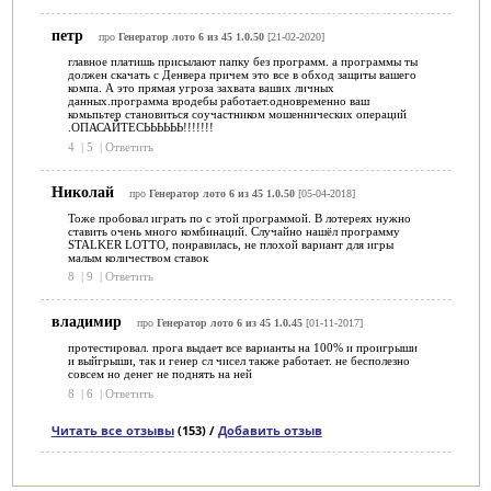
петр
про
Генератор лото 6 из 45 1.0.50
[21-02-2020]
главное платишь присылают папку без программ. а программы ты
должен скачать с Денвера причем это все в обход защиты вашего
компа. А это прямая угроза захвата ваших личных
данных.программа вродебы работает.одновременно ваш
комьпьтер становиться соучастником мошеннических операций
.ОПАСАЙТЕСЬЬЬЬЬЬ!!!!!!!
4
|
5
|
Ответить
Николай
про
Генератор лото 6 из 45 1.0.50
[05-04-2018]
Тоже пробовал играть по с этой программой. В лотереях нужно
ставить очень много комбинаций. Случайно нашёл программу
STALKER LOTTO, понравилась, не плохой вариант для игры
малым количеством ставок
8
|
9
|
Ответить
владимир
про
Генератор лото 6 из 45 1.0.45
[01-11-2017]
протестировал. прога выдает все варианты на 100% и проигрыши
и выйгрыши, так и генер сл чисел также работает. не бесполезно
совсем но денег не поднять на ней
8
|
6
|
Ответить
Читать все отзывы
(153) /
Добавить отзыв