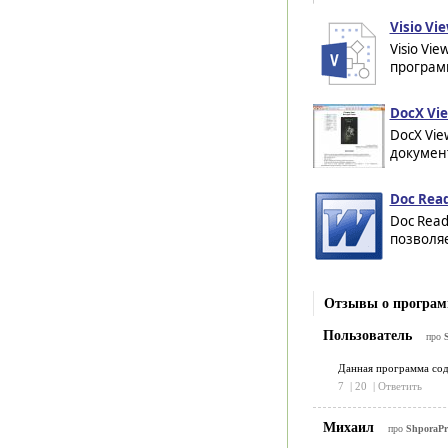
Visio Vie
Visio Vi
программ
DocX Vie
DocX Vie
документ
Doc Read
Doc Read
позволяе
Отзывы о программ
Пользователь
про
S
Данная программа соде
7
|
20
|
Ответить
Михаил
про
ShporaPri