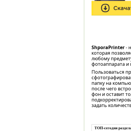
ShporaPrinter
- 
которая позволя
любому предмету
фотоаппарата и 
Пользоваться пр
сфотографироват
папку на компью
после чего встр
фон и оставит т
подкорректирова
задать количест
ТОП-сегодня раздел