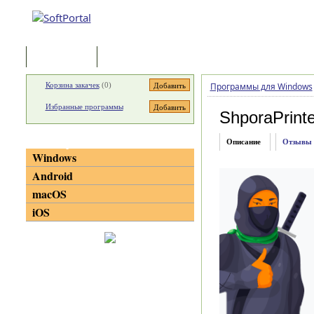
Программы
Статьи
Корзина закачек
(
0
)
Программы для Windows
Избранные программы
ShporaPrinte
Категории
Описание
Отзывы
Windows
Android
macOS
iOS