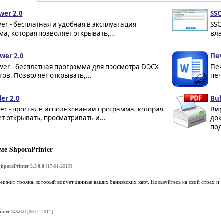
wer 2.0
SSC
ewer - бесплатная и удобная в эксплуатация
SSC
а, которая позволяет открывать,...
вла
wer 2.0
Пе
wer - бесплатная программа для просмотра DOCX
Печ
ов. Позволяет открывать,...
печ
er 2.0
Bul
er - простая в использовании программа, которая
Ви
т открывать, просматривать и...
док
по
е ShporaPrinter
hporaPrinter 3.3.0.0
[17-01-2019]
ржит трояна, который ворует данные ваших банковских карт. Пользуйтесь на свой страх и 
nter 3.3.0.0
[06-02-2011]