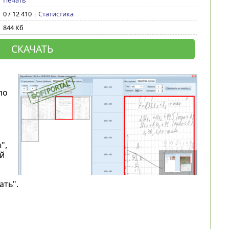
Печать
0 / 12 410 |
Статистика
844 Кб
СКАЧАТЬ
по
",
й
ать".